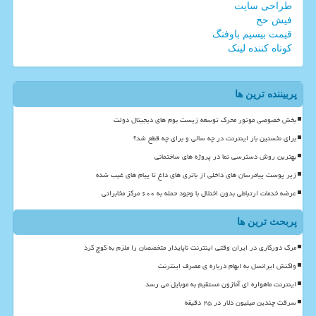
طراحی سایت
فیش حج
قیمت بیسیم باوفنگ
کوتاه کننده لینک
پربیننده ترین ها
بخش خصوصی موتور محرک توسعه زیست بوم های دیجیتال دولت
برای نخستین بار اینترنت در چه سالی و برای چه قطع شد؟
بهترین روش دسترسی نما در پروژه های ساختمانی
زیر پوست پیامرسان های داخلی از باتری های داغ تا پیام های غیب شده
عرضه خدمات ارتباطی بدون اختلال با وجود حمله به ۶۰۰ مرکز مخابراتی
پربحث ترین ها
مرگ دورکاری در ایران وقتی اینترنت ناپایدار متخصصان را ملزم به کوچ کرد
واکنش ایرانسل به ابهام درباره ی مصرف اینترنت
اینترنت ماهواره ای آمازون مستقیم به موبایل می رسد
سرقت چندین میلیون دلار در ۲۵ دقیقه