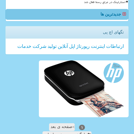
استارلینک در عراق رسما فعال شد
جدیدترین ها
تگهای اچ پی
ارتباطات
اینترنت
رپورتاژ
اپل
آنلاین
تولید
شركت
خدمات
صفحه ی بعد
>
۱