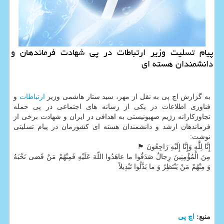
پیام تسلیت وزیر ارتباطات در پی شهادت فرماندهان و
دانشمندان هسته ای
به گزارش اچ پی به نقل از مهر، سید ستار هاشمی وزیر
ارتباطات
و
فناوری اطلاعات در یکی از رسانه های اجتماعی در پی حمله
تجاوزکارانه رژیم صهیونیستی به اهدافی در ایران و شهادت برخی از
فرماندهان ارشد و دانشمندان هسته ای کشورمان در پیام تسلیتی
نوشت:
إِنَّا لِلَّٰهِ وَإِنَّا إِلَیْهِ رَاجِعُونَ 🏴
مِنَ الْمُؤْمِنِینَ رِجالٌ صَدَقُوا ما عاهَدُوا اللّهَ عَلَیْهِ فَمِنْهُمْ مَنْ قَضی نَحْبَهُ
وَ مِنْهُمْ مَنْ یَنْتَظِرُ وَ ما بَدَّلُوا تَبْدِیلاً
منبع:
اچ پی