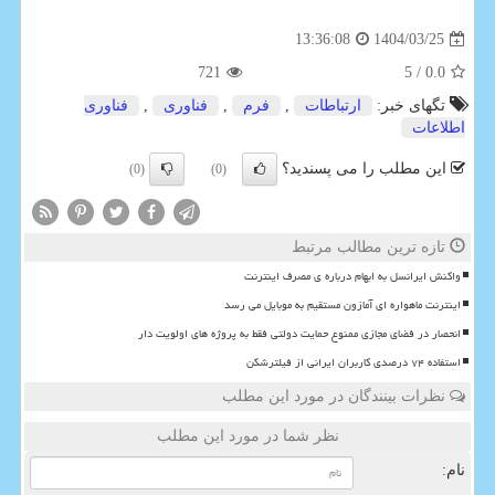
1404/03/25
13:36:08
721
/ 5
0.0
تگهای خبر:
ارتباطات
,
فرم
,
فناوری
,
فناوری
اطلاعات
این مطلب را می پسندید؟
(0)
(0)
تازه ترین مطالب مرتبط
واکنش ایرانسل به ابهام درباره ی مصرف اینترنت
اینترنت ماهواره ای آمازون مستقیم به موبایل می رسد
انحصار در فضای مجازی ممنوع حمایت دولتی فقط به پروژه های اولویت دار
استفاده ۷۴ درصدی کاربران ایرانی از فیلترشکن
نظرات بینندگان در مورد این مطلب
نظر شما در مورد این مطلب
نام: