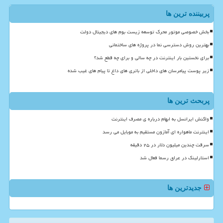
پربیننده ترین ها
بخش خصوصی موتور محرک توسعه زیست بوم های دیجیتال دولت
بهترین روش دسترسی نما در پروژه های ساختمانی
برای نخستین بار اینترنت در چه سالی و برای چه قطع شد؟
زیر پوست پیامرسان های داخلی از باتری های داغ تا پیام های غیب شده
پربحث ترین ها
واکنش ایرانسل به ابهام درباره ی مصرف اینترنت
اینترنت ماهواره ای آمازون مستقیم به موبایل می رسد
سرقت چندین میلیون دلار در ۲۵ دقیقه
استارلینک در عراق رسما فعال شد
جدیدترین ها