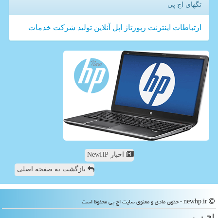
تگهای اچ پی
ارتباطات
اینترنت
رپورتاژ
اپل
آنلاین
تولید
شركت
خدمات
اخبار NewHP
بازگشت به صفحه اصلی
newhp.ir - حقوق مادی و معنوی سایت اچ پی محفوظ است
اچ پی