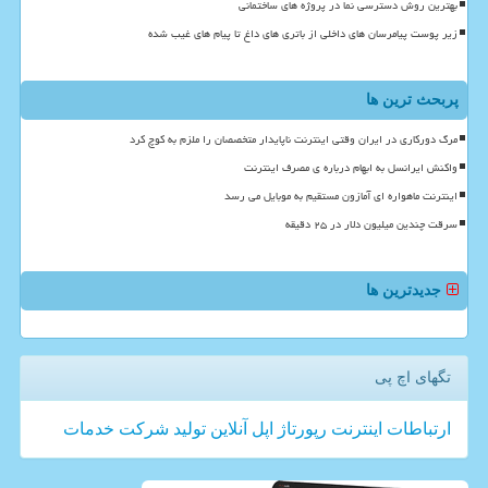
بهترین روش دسترسی نما در پروژه های ساختمانی
زیر پوست پیامرسان های داخلی از باتری های داغ تا پیام های غیب شده
پربحث ترین ها
مرگ دورکاری در ایران وقتی اینترنت ناپایدار متخصصان را ملزم به کوچ کرد
واکنش ایرانسل به ابهام درباره ی مصرف اینترنت
اینترنت ماهواره ای آمازون مستقیم به موبایل می رسد
سرقت چندین میلیون دلار در ۲۵ دقیقه
جدیدترین ها
تگهای اچ پی
ارتباطات
اینترنت
رپورتاژ
اپل
آنلاین
تولید
شركت
خدمات