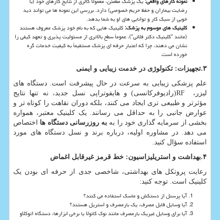
نمونه کارهای واقعی
:
یک پزشک مطمئن، معمولاً گالری از نتایج کارهای خود (با
رضایت بیماران و حفظ حریم خصوصی) دارد. بررسی این نمونه ها می تواند دید
خوبی از سبک کار و توانایی های او به شما بدهد.
کلینیک های موسوم به پزشک
:
کلینیک هایی که به نام خود پزشک معروف هستند
(مانند "کلینیک دکتر فلانی")، عموماً سطح بالاتری از مسئولیت پذیری و تعهد کیفی را
نشان می دهند، چرا که اعتبار حرفه ای پزشک مستقیماً به کیفیت خدمات گره
خورده است.
۳
.
تجهیزات: تکنولوژی در خدمت زیبایی و ایمنی
علم پزشکی زیبایی به سرعت در حال پیشرفت است. دستگاه های
لیزر،
RF
(رادیوفرکانسی) و هایفوتراپی نسل جدید، نه تنها نتایج
مؤثرتر و طبیعی تری ایجاد می کنند، بلکه دوران نقاهت را کوتاه تر و
عوارض جانبی را به حداقل می رسانند. یک کلینیک معتبر، همواره
بخشی از سرمایه گذاری خود را به
به روزرسانی دستگاه ها
اختصاص
می دهد. در مشاوره اولیه، درباره برند و نسل دستگاه های مورد
استفاده سؤال کنید.
۴
.
بهداشت و استریلیزاسیون: خط قرمز غیرقابل اغماض
رعایت پروتکل های بهداشتی، شاخصی جدی از حرفه ای بودن یک
کلینیک است. توجه کنید:
آیا پرسنل از دستکش و ماسک استفاده می کنند؟
آیا وسایل قابل مصرف، یک بارمصرف و استریل هستند؟
آیا برای وسایل غیریک بارمصرف مانند نوک کانولا یا برخی ابزارها، دستگاه اتوکلاو