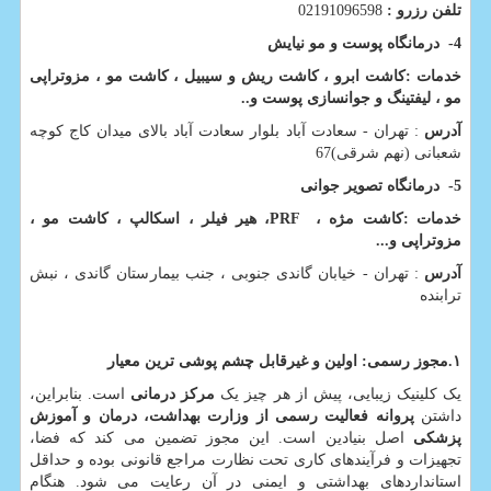
تلفن رزرو :
02191096598
4-
درمانگاه پوست و مو نیایش
خدمات :کاشت ابرو ، کاشت ریش و سیبیل ، کاشت مو ، مزوتراپی
مو ، لیفتینگ و جوانسازی پوست و
..
آدرس
: تهران - سعادت آباد بلوار سعادت آباد بالای میدان کاج کوچه
شعبانی (نهم شرقی)67
5-
درمانگاه تصویر جوانی
خدمات :کاشت مژه ،
PRF
، هیر فیلر ، اسکالپ ، کاشت مو ،
مزوتراپی و
...
آدرس
: تهران - خیابان گاندی جنوبی ، جنب بیمارستان گاندی ، نبش
ترابنده
۱
.
مجوز رسمی: اولین و غیرقابل چشم پوشی ترین معیار
یک کلینیک زیبایی، پیش از هر چیز یک
مرکز درمانی
است. بنابراین،
داشتن
پروانه فعالیت رسمی از وزارت بهداشت، درمان و آموزش
پزشکی
اصل بنیادین است. این مجوز تضمین می کند که فضا،
تجهیزات و فرآیندهای کاری تحت نظارت مراجع قانونی بوده و حداقل
استانداردهای بهداشتی و ایمنی در آن رعایت می شود. هنگام