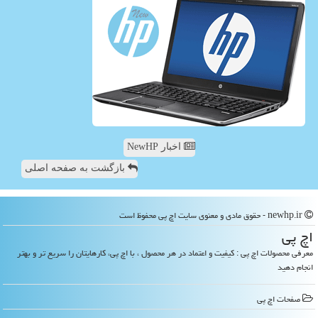
اخبار NewHP
بازگشت به صفحه اصلی
newhp.ir - حقوق مادی و معنوی سایت اچ پی محفوظ است
اچ پی
معرفی محصولات اچ پی : کیفیت و اعتماد در هر محصول ، با اچ پی، کارهایتان را سریع تر و بهتر
انجام دهید
صفحات اچ پی