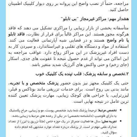
مراجعه، حتماً از نصب واضح این پروانه بر روی دیوار کلینیک اطمینان
حاصل کنید.
هشدار مهم: مراکز غیرمجاز "بی تابلو
"
متأسفانه بخشی از بازار زیبایی را مراکزی تشکیل می دهند که فاقد
هرگونه مجوز هستند. این مراکز غالباً برای فرار از نظارت،
فاقد تابلو
یا نام واضح
هستند و در فضایی شبه آپارتمانی فعالیت می کنند.
استفاده از مواد و دستگاه های تقلبی و غیراستاندارد، و سپردن کار به
دست افراد غیرپزشک در این مراکز رواج دارد. عواقب مراجعه به
این اماکن می تواند از عدم حصول نتیجه تا عفونت های جدی، اسکار
(جای زخم) و حتی واکنش های آلرژیک شدید متغیر باشد.
۲
.
تخصص و سابقه پزشک: قلب تپنده یک کلینیک خوب
حتی یک کلینیک مجهز نیز بدون حضور
پزشک متخصص و با تجربه
،
مانند بدنی بی روح است. برای خدمات تزریقی مانند بوتاکس و فیلر،
لیزرتراپی، یا جراحی های کوچک زیبایی، مهارت پزشک تعیین کننده
ترین عامل در نتیجه نهایی است.
تخصص مرتبط
:
ترجیحاً پزشک شما باید متخصص پوست، مو و زیبایی، جراح پلاستیک
یا دارای فلوشیپ (دانشنامه تخصصی) در یکی از رشته های مرتبط با زیبایی باشد.
تجربه عملی
:
سال ها فعالیت متمرکز در یک حوزه خاص (مثلاً تزریق یا لیزر) از تعداد
مدارک علمی مهم تر است. از پزشک درباره تعداد موارد مشابهی که انجام داده
سؤال کنید.