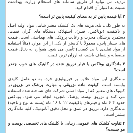
تردید، می توانید از طریق سامانه های استعلام وزارت بهداشت
نسبت به اعتبار آن اقدام کنید.
۲
.
آیا قیمت پایین تر به معنای کیفیت پایین تر است؟
به طور کلی، بله. هزینه های یک کلینیک معتبر شامل مواد اولیه اصل
و باکیفیت (بوتاکس، فیلر)، استهلاک دستگاه های گران قیمت،
دستمزد پزشکان مجرب و رعایت پروتکل های بهداشتی است. قیمت
های بسیار پایین، معمولاً با کاستن از یکی از این موارد (مثلاً استفاده
از مواد تقلیدی یا بی کیفیت) تأمین می شود. همواره به دنبال قیمت
منصفانه و شفاف باشید، نه ارزان ترین قیمت.
۳
.
ماندگاری بوتاکس یا فیلر تزریق شده در کلینیک های خوب چقدر
است؟
ماندگاری این مواد علاوه بر فیزیولوژی فرد، به دو عامل کلیدی
وابسته است:
کیفیت ماده تزریقی
و
مهارت پزشک در تزریق
.در
کلینیک های معتبر که از مواد اصلی شرکت های شناخته شده استفاده
می کنند و تزریق توسط پزشک باتجربه انجام می شود، بوتاکس
حدود ۴-۶ ماه و فیلرهای باکیفیت ۱۲ تا ۱۸ ماه (بسته به نوع و ناحیه)
ماندگاری دارد. تزریق در عمق و محل دقیق آناتومیک، کلید ماندگاری
بیشتر است.
۴
.
تفاوت کلینیک های عمومی زیبایی با کلینیک های تخصصی پوست و
مو چیست؟