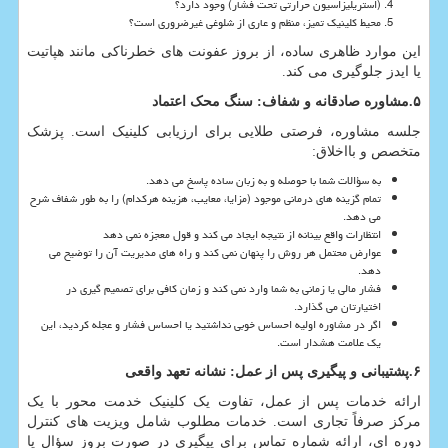
(استریلیزاسیون حرارتی تحت فشار) وجود دارد؟
محیط کلینیک تمیز، منظم و عاری از شلوغی غیرضروری است؟
این موارد ظاهری ساده، از بروز عفونت های خطرناکی مانند هپاتیت
یا ایدز جلوگیری می کند.
۵
.
مشاوره صادقانه و شفاف: سنگ محک اعتماد
جلسه مشاوره، فرصتی طلایی برای ارزیابی کلینیک است. پزشک
متخصص و بااخلاق:
به سؤالات شما با حوصله و به زبان ساده پاسخ می دهد.
تمام گزینه های درمانی موجود (مزایا، معایب، هزینه هرکدام) را به طور شفاف شرح
می دهد.
انتظارات واقع بینانه از نتیجه ایجاد می کند و قول معجزه نمی دهد
عوارض محتمل هر روش را پنهان نمی کند و راه های مدیریت آن را توضیح می
دهد.
فشار مالی یا زمانی به شما وارد نمی کند و زمان کافی برای تصمیم گیری در
اختیارتان می گذارد.
اگر در مشاوره اولیه احساس خوبی نداشتید یا احساس فشار و عجله کردید، این
یک علامت هشدار است.
۶
.
پشتیبانی و پیگیری پس از عمل: نشانه تعهد واقعی
ارائه خدمات پس از عمل، تفاوت یک کلینیک خدمت محور با یک
مرکز صرفاً تجاری است. خدمات مطلوب شامل ویزیت های کنترل
دوره ای، ارائه شماره تماس برای پیگیری در صورت بروز سؤال یا