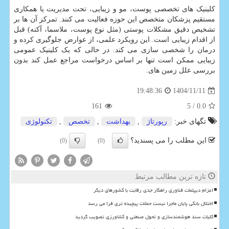
کلینیک های تخصصی پوست، مو و زیبایی، تحت مدیریت یا همکاری
مستقیم پزشکان متخصص این حوزه فعالیت می کنند. تمرکز آن ها بر
تشخیص دقیق مشکلات پوستی (مثل نوع پوست، ملاسما، آکنه) قبل
از اقدام زیبایی است. این رویکرد علمی، از عوارض جلوگیری کرده و
درمان را شخصی سازی می کند. در حالی که یک کلینیک عمومی
زیبایی ممکن است تنها بر اساس درخواست مراجع عمل کند بدون
بررسی علل زمین های.
1404/11/11
19:48:36
161
/ 5
0.0
تگهای خبر:
رپورتاژ
,
بهداشت
,
تخصص
,
تكنولوژی
این مطلب را می پسندید؟
(0)
(0)
تازه ترین مطالب مرتبط
اعزام دیپلمات فناوری راهکار جدی رقابت با کشورهای دیگر
اختلال بانکی پایان ماجرا نیست حملات پیچیده تری فرا می رسد
کلیات سند هوشمندسازی و تحول صنعتی و کشاورزی تصویب گردید