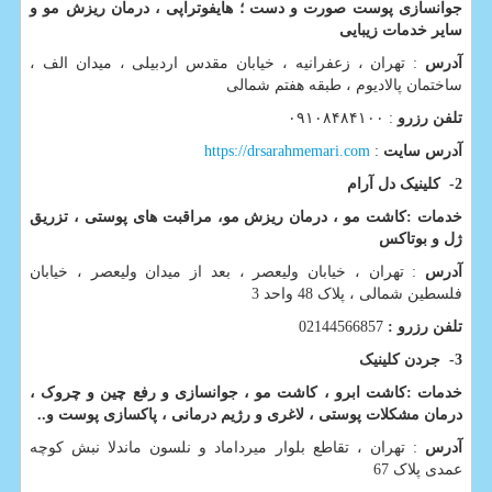
جوانسازی پوست صورت و دست ؛ هایفوتراپی ، درمان ریزش مو و
سایر خدمات زیبایی
آدرس
: تهران ، زعفرانیه ، خیابان مقدس اردبیلی ، میدان الف ،
ساختمان پالادیوم ، طبقه هفتم شمالی
تلفن رزرو
: ۰۹۱۰۸۴۸۴۱۰۰
آدرس سایت
:
https://drsarahmemari.com
2-
کلینیک دل آرام
خدمات :کاشت مو ، درمان ریزش مو، مراقبت های پوستی ، تزریق
ژل و بوتاکس
آدرس
: تهران ، خیابان ولیعصر ، بعد از میدان ولیعصر ، خیابان
فلسطین شمالی ، پلاک 48 واحد 3
تلفن رزرو :
02144566857
3-
جردن کلینیک
خدمات :کاشت ابرو ، کاشت مو ، جوانسازی و رفع چین و چروک ،
درمان مشکلات پوستی ، لاغری و رژیم درمانی ، پاکسازی پوست و
..
آدرس
: تهران ، تقاطع بلوار میرداماد و نلسون ماندلا نبش کوچه
عمدی پلاک 67