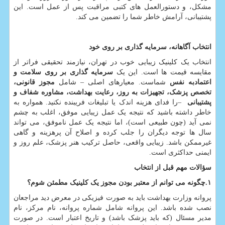
مشکل، و دستورالعمل های کتبی مراقبت پس از عمل است. این
پشتیبانی، آرامش خاطر شما را تضمین می کند.
انتخاب آگاهانه، سرمایه گذاری بر روی خود
انتخاب یک کلینیک زیبایی خوب در تهران، نیازمند تحقیقی فراتر از
مقایسه قیمت ها است. این یک
سرمایه گذاری بر روی سلامت و
اعتمادبه نفس
شماست. معیارهای اصلی – شامل
مجوز قانونی،
تخصص پزشک، تجهیزات به روز، رعایت بهداشت، مشاوره شفاف و
پشتیبانی
–
را فدای هزینه اندک یا تبلیغات فریبنده نکنید. همواره به
خاطر داشته باشید که نتیجه یک عمل زیبایی موفق، اغلب به چشم
نمی آید (چون طبیعی است)، اما نتیجه یک عمل ناموفق، می تواند
سال ها توجه دیگران را جلب کرده و اصلاح آن پرهزینه و گاهی
غیرممکن باشد. زیبایی واقعی، حاصل ترکیب هنر پزشک، علم روز و
ایمنی حداکثری است.
سؤالات مهم قبل از انتخاب
۱
.
چگونه می توانم از معتبر بودن مجوز یک کلینیک مطمئن شوم؟
پروانه وزارت بهداشت باید به صورت فیزیکی در معرض دید مراجعان
نصب شده باشد. این پروانه شامل شماره پروانه، نام مرکز، نام
مدیر مسئال (که باید پزشک باشد) و تاریخ اعتبار است. در صورت