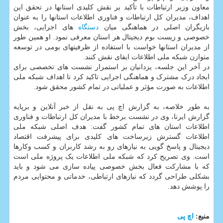
معاون وزیر ارتباطات با تأکید بر نقش کلیدی استانها در تحقق این
اهداف، مدیران کل ارتباطات و فناوری اطلاعات استانها را به عنوان
بازیگران اصلی در هماهنگی میان
دستگاه
های اجرایی، بخش
خصوصی و زیست بوم دیجیتال هر استان معرفی نمود. او همین طور
از مدیران استانها خواست با استفاده از ظرفیتهای بومی در توسعه
متوازن شبکه ملی اطلاعات ایفای نقش کنند.
در آخر این جلسه، یزدانیان بر استمرار نشست های تخصصی برای
ایجاد درک مشترک و هماهنگی اجرایی تاکید کرد تا اهداف شبکه ملی
اطلاعات به صورت مؤثر و عملیاتی در تمام کشور محقق شود.
به طور خلاصه، به گزارش اچ پی به نقل از خبر آنلاین و برپایه
گزارش ایرنا، وی در نشست برخط با مدیران کل ارتباطات و فناوری
اطلاعات استان های تمام کشور گفت: هدف اصلی شبکه ملی
اطلاعات گسترش زیرساخت های کلیدی برای پیشرفت اقتصاد
دیجیتال و پاسخ گویی به نیازهای رو به رشد کاربران و کسب وکارها
است. وی تصریح کرد که شبکه ملی اطلاعات یک پروژه ملی است
که با مشارکت فعال بخش خصوصی پیاده سازی می شود و باید
بشکلی طراحی گردد که نیازهای ارتباطی، خدماتی و محتوایی مردم
را پوشش دهد.
منبع:
اچ پی