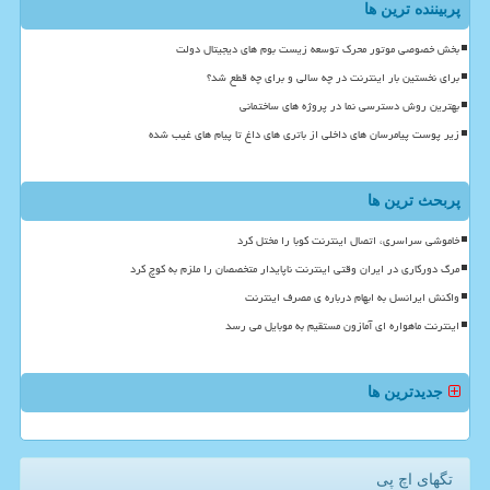
پربیننده ترین ها
بخش خصوصی موتور محرک توسعه زیست بوم های دیجیتال دولت
برای نخستین بار اینترنت در چه سالی و برای چه قطع شد؟
بهترین روش دسترسی نما در پروژه های ساختمانی
زیر پوست پیامرسان های داخلی از باتری های داغ تا پیام های غیب شده
پربحث ترین ها
خاموشی سراسری، اتصال اینترنت کوبا را مختل کرد
مرگ دورکاری در ایران وقتی اینترنت ناپایدار متخصصان را ملزم به کوچ کرد
واکنش ایرانسل به ابهام درباره ی مصرف اینترنت
اینترنت ماهواره ای آمازون مستقیم به موبایل می رسد
جدیدترین ها
تگهای اچ پی