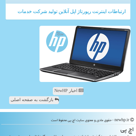
ارتباطات
اینترنت
رپورتاژ
اپل
آنلاین
تولید
شركت
خدمات
اخبار NewHP
بازگشت به صفحه اصلی
newhp.ir - حقوق مادی و معنوی سایت اچ پی محفوظ است
اچ پی