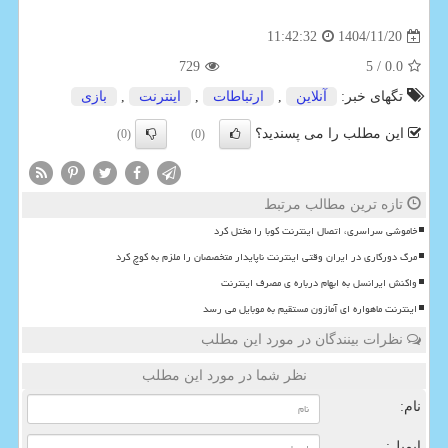
1404/11/20
11:42:32
729
/ 5
0.0
تگهای خبر:
آنلاین
,
ارتباطات
,
اینترنت
,
بازی
این مطلب را می پسندید؟
(0)
(0)
تازه ترین مطالب مرتبط
خاموشی سراسری، اتصال اینترنت کوبا را مختل کرد
مرگ دورکاری در ایران وقتی اینترنت ناپایدار متخصصان را ملزم به کوچ کرد
واکنش ایرانسل به ابهام درباره ی مصرف اینترنت
اینترنت ماهواره ای آمازون مستقیم به موبایل می رسد
نظرات بینندگان در مورد این مطلب
نظر شما در مورد این مطلب
نام:
ایمیل: