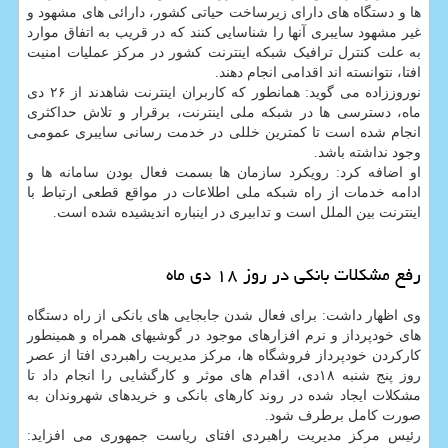
ها و دستگاه های دارای زیرساخت حیاتی کشور، دارائی های مشهود و
غیر مشهود سایبری آنها را شناسایی کنند که در قریب به اتفاق موارد
به علت کنترل ترافیک شبکه اینترنت کشور در مرکز عملیات امنیت
افتا، نتوانسته اند اقدامی انجام دهند.
نوروززاده می گوید: همانطور که کاربران اینترنت شاهدند از ۲۶ دی
ماه، دسترسی ها در شبکه ملی اینترنت، برقرار و تلاش حداکثری
انجام شده است تا کمترین خللی در خدمت رسانی سایبری عمومی
وجود نداشته باشد.
او اضافه کرد: رویکرد سازمان ها بسمت فعال بودن سامانه ها و
ادامه خدمات از راه شبکه ملی اطلاعات در مواقع قطعی ارتباط با
اینترنت بین الملل است و تدابیری در اینباره اندیشیده شده است.
رفع مشکلات بانکی در روز ۱۸ دی ماه
وی اظهار داشت: برای فعال شدن جابجایی های بانکی از راه دستگاه
های خودپرداز و نرم افزارهای موجود در گوشیهای همراه و همینطور
کارکردن خودپرداز فروشگاه ها، مرکز مدیریت راهبردی افتا از عصر
روز پنج شنبه ۱۸دی، اقدام های موثر و کارگشایی را انجام داد تا
مشکلات ایجاد شده در روند کارهای بانکی و خریدهای شهروندان به
صورت کامل برطرف شود.
رئیس مرکز مدیریت راهبردی افتای ریاست جمهوری می افزاید: