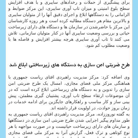
برای پیشگیری از حملات و رخدادهای سایبری و با هدف افزایش
سطح بلوغ امنیتی و میزان تاب آوری سایبری، این مرکز ضوابط و
الزاماتی را به دستگاهها ابلاغ و اجرای دقیق آنها را از متولیان سایبری
و بالاترین مقام هر دستگاه مطالبه کرده است و هر روزه کارشناسان
این مرکز با حاضرشدن در سازمان ها و دستگاه های دارای زیرساخت
حیاتی و بررسی وضعیت سایبری آنها در کنار متولیان سازمانی، تلاش
می کنند تا تاب آوری سایبری هرچه بیشتر افزایش و فاصله ها با
وضعیت مطلوب کم شود.
طرح ضربتی امن سازی به دستگاه های زیرساختی ابلاغ شد
وی اضافه کرد: مرکز مدیریت راهبردی افتای ریاست جمهوری با
هماهنگی مرکز ملی فضای مجازی، امسال یک طرح ضربتی امن
سازی را تدوین و به دستگاه های زیرساختی ابلاغ کرده است که در
آن موضوعات ارتقاء سطح تاب آوری، پشتیبان گیری مطمئن، پیش
بینی ساز و کار مناسب و راهکارهای جایگزین برای ادامه خدمات در
زمان بروز حوادث، در اولویت قرار داشته اند.
به گفته نوروززاده، مرکز مدیریت راهبردی افتای ریاست جمهوری به
طور مداوم پیگیر اجرایی شدن طرح ضربتی امن سازی در دستگاهها
و سازمان های دارای زیرساخت حیاتیست و در صورت مواجهه با هر
نوع کوتاهی و ترک فعل، گزارش آنرا به مرکز ملی فضای مجازی