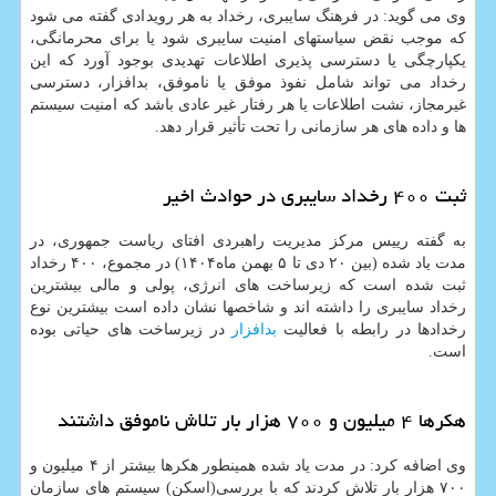
وی می گوید: در فرهنگ سایبری، رخداد به هر رویدادی گفته می شود
که موجب نقض سیاستهای امنیت سایبری شود یا برای محرمانگی،
یکپارچگی یا دسترسی پذیری اطلاعات تهدیدی بوجود آورد که این
رخداد می تواند شامل نفوذ موفق یا ناموفق، بدافزار، دسترسی
غیرمجاز، نشت اطلاعات یا هر رفتار غیر عادی باشد که امنیت سیستم
ها و داده های هر سازمانی را تحت تأثیر قرار دهد.
ثبت ۴۰۰ رخداد سایبری در حوادث اخیر
به گفته رییس مرکز مدیریت راهبردی افتای ریاست جمهوری، در
مدت یاد شده (بین ۲۰ دی تا ۵ بهمن ماه۱۴۰۴) در مجموع، ۴۰۰ رخداد
ثبت شده است که زیرساخت های انرژی، پولی و مالی بیشترین
رخداد سایبری را داشته اند و شاخصها نشان داده است بیشترین نوع
رخدادها در رابطه با فعالیت
بدافزار
در زیرساخت های حیاتی بوده
است.
هکرها ۴ میلیون و ۷۰۰ هزار بار تلاش ناموفق داشتند
وی اضافه کرد: در مدت یاد شده همینطور هکرها بیشتر از ۴ میلیون و
۷۰۰ هزار بار تلاش کردند که با بررسی(اسکن) سیستم های سازمان