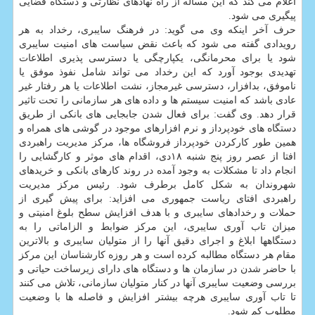
اعلام می کند که این مساله از راه نهادهای نظارتی و دستگاه قضایی
پیگیری می شود.
حرف آخر اینکه وی می گوید: در فرهنگ سایبری، رخداد به هر
رویدادی گفته می شود که باعث نقض سیاست های امنیت سایبری
شود یا برای محرمانگی، یکپارچگی یا دسترسی پذیری اطلاعات
تهدیدی بوجود آورد که این رخداد می تواند شامل نفوذ موفق یا
ناموفق، بدافزار، دسترسی غیرمجاز، نشت اطلاعات یا هر رفتار غیر
عادی باشد که امنیت سیستم ها و داده های هر سازمانی را تحت تاثیر
قرار دهد. وی گفت: برای فعال شدن جابجایی های بانکی از طریق
دستگاه های خودپرداز و نرم افزارهای موجود در گوشی های همراه و
همین طور کارکردن خودپرداز فروشگاه ها، مرکز مدیریت راهبردی
افتا از عصر روز پنج شنبه ۱۸دی، اقدام های موثر و کارگشایی را
انجام داد تا مشکلات به وجود آمده در روند کارهای بانکی و خریدهای
شهروندان به شکل کامل برطرف شود. رئیس مرکز مدیریت
راهبردی افتای ریاست جمهوری می افزاید: برای پیش گیری از
حملات و رخدادهای سایبری و با هدف افزایش سطح بلوغ امنیتی و
میزان تاب آوری سایبری، این مرکز ضوابط و الزاماتی را به
دستگاهها ابلاغ و اجرای دقیق آنها را از متولیان سایبری و بالاترین
مقام هر دستگاه مطالبه کرده است و هر روزه کارشناسان این مرکز
با حاضر شدن در سازمان ها و دستگاه های دارای زیرساخت حیاتی و
بررسی وضعیت سایبری آنها در کنار متولیان سازمانی، تلاش می کنند
تا تاب آوری سایبری هرچه بیشتر افزایش و فاصله ها با وضعیت
مطلوب کم شود.