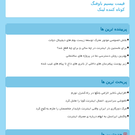
قیمت بیسیم باوفنگ
کوتاه کننده لینک
پربیننده ترین ها
بخش خصوصی موتور محرک توسعه زیست بوم های دیجیتال دولت
برای نخستین بار اینترنت در چه سالی و برای چه قطع شد؟
بهترین روش دسترسی نما در پروژه های ساختمانی
زیر پوست پیامرسان های داخلی از باتری های داغ تا پیام های غیب شده
پربحث ترین ها
افزایش ذخایر الزامی بانکها در راه کنترل تورم
خاموشی سراسری، اتصال اینترنت کوبا را مختل کرد
مرگ دورکاری در ایران وقتی اینترنت ناپایدار متخصصان را ملزم به کوچ کرد
واکنش ایرانسل به ابهام درباره ی مصرف اینترنت
جدیدترین ها