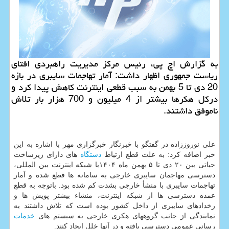
به گزارش اچ پی، رئیس مرکز مدیریت راهبردی افتای
ریاست جمهوری اظهار داشت: آمار تهاجمات سایبری در بازه
20 دی تا 5 بهمن به سبب قطعی اینترنت کاهش پیدا کرد و
درکل هکرها بیشتر از 4 میلیون و 700 هزار بار تلاش
ناموفق داشتند.
علی نوروززاده در گفتگو با خبرنگار خبرگزاری مهر با اشاره به این
خبر اضافه کرد: به علت قطع ارتباط
دستگاه
های دارای زیرساخت
حیاتی بین ۲۰ دی تا ۵ بهمن ماه ۱۴۰۴با شبکه اینترنت بین المللی،
دسترسی مهاجمان سایبری خارجی به سامانه ها قطع شده و آمار
تهاجمات سایبری با منشأ خارجی بشدت کم شده بود. باتوجه به قطع
عمده دسترسی ها از شبکه اینترنت، منشاء بیشتر پویش ها و
رخدادهای سایبری از داخل کشور بوده است که تلاش داشتند به
نمایندگی از جانب گروههای هکری خارجی به سیستم های
خدمات
رسانی عمومی دسترسی یافته و در آنها خلل ایجاد کنند.