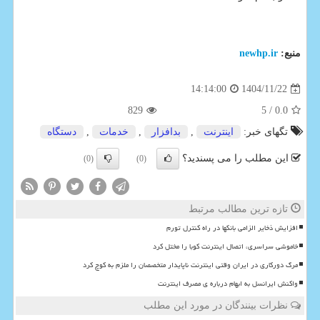
منبع:
newhp.ir
1404/11/22
14:14:00
829
/ 5
0.0
تگهای خبر:
اینترنت
,
بدافزار
,
خدمات
,
دستگاه
این مطلب را می پسندید؟
(0)
(0)
تازه ترین مطالب مرتبط
افزایش ذخایر الزامی بانکها در راه کنترل تورم
خاموشی سراسری، اتصال اینترنت کوبا را مختل کرد
مرگ دورکاری در ایران وقتی اینترنت ناپایدار متخصصان را ملزم به کوچ کرد
واکنش ایرانسل به ابهام درباره ی مصرف اینترنت
نظرات بینندگان در مورد این مطلب