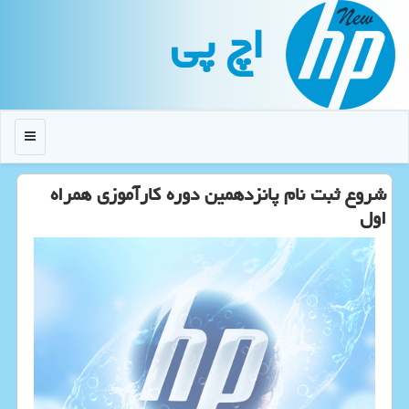
اچ پی
منو
شروع ثبت نام پانزدهمین دوره کارآموزی همراه
اول