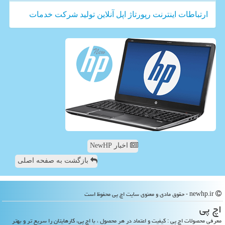
ارتباطات
اینترنت
رپورتاژ
اپل
آنلاین
تولید
شركت
خدمات
اخبار NewHP
بازگشت به صفحه اصلی
newhp.ir - حقوق مادی و معنوی سایت اچ پی محفوظ است
اچ پی
معرفی محصولات اچ پی : کیفیت و اعتماد در هر محصول ، با اچ پی، کارهایتان را سریع تر و بهتر