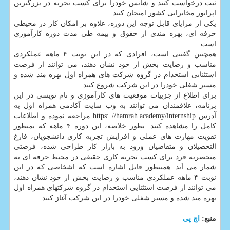
ثبت درخواست کنند و شانس خودرا برای کسب تجربه در بزرگترین
اپراتور مخابراتی کشور امتحان کنند.
یکی از مزایای قابل توجه این دوره، علاوه بر امکان کار در محیطی
حرفه ای، بهره مندی از حقوق و بیمه طی مدت دوره کارآموزی
است.
همچنین گفتنی است، افرادی که در این نوبت ۴ ماهه عملکردی
مناسب و رضایت بخش از خود نشان دهند، می توانند از فرصت
استثنایی استخدام در گروه شرکت های همراه اول بهره مند شده و
مسیر شغلی خودرا در این شرکت شروع کنند.
برای اطلاع از جزییات موقعیت های کارآموزی و نام نویسی در این
برنامه، علاقمندان می توانند به وب سایت آکادمی همراه اول به
آدرس https: //hamrah.academy/internship مراجعه نموده و اطلاعات
کامل را مشاهده کنند. بطور خلاصه، این دوره ۴ ماهه که بمنظور
تقویت مهارت های عملی و افزایش تجربه کاری دانشجویان، فارغ
التحصیلان و متقاضیان ورود به بازار کار طراحی شده، فرصتی
منحصربه فرد برای کسب تجربه کاری حقیقی در محیط حرفه ای به
شمار می آید. همینطور قابل اشاره است که اشخاصی که در این
نوبت ۴ ماهه عملکردی مناسب و رضایت بخش از خود نشان دهند،
می توانند از فرصت استثنایی استخدام در گروه شرکتهای همراه اول
بهره مند شده و مسیر شغلی خودرا در این شرکت آغاز کنند.
منبع:
اچ پی