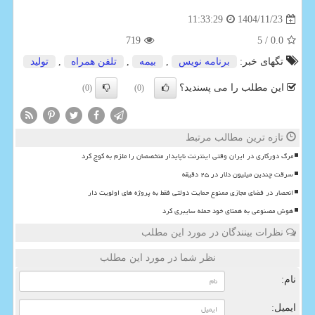
1404/11/23
11:33:29
719
/ 5
0.0
تگهای خبر:
برنامه نویس
,
بیمه
,
تلفن همراه
,
تولید
این مطلب را می پسندید؟
(0)
(0)
تازه ترین مطالب مرتبط
مرگ دورکاری در ایران وقتی اینترنت ناپایدار متخصصان را ملزم به کوچ کرد
سرقت چندین میلیون دلار در ۲۵ دقیقه
انحصار در فضای مجازی ممنوع حمایت دولتی فقط به پروژه های اولویت دار
هوش مصنوعی به همتای خود حمله سایبری کرد
نظرات بینندگان در مورد این مطلب
نظر شما در مورد این مطلب
نام:
ایمیل: