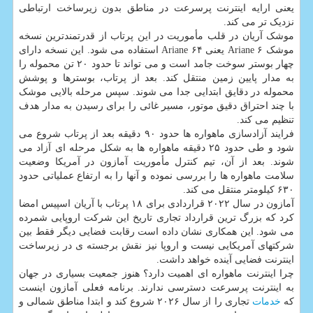
یعنی ارایه اینترنت پرسرعت در مناطق بدون زیرساخت ارتباطی
نزدیک تر می کند.
موشک آریان در قلب مأموریت در این پرتاب از قدرتمندترین نسخه
موشک Ariane ۶ یعنی Ariane ۶۴ استفاده می شود. این نسخه دارای
چهار بوستر سوخت جامد است و می تواند تا حدود ۲۰ تن محموله را
به مدار پایین زمین منتقل کند. بعد از پرتاب، بوسترها و پوشش
محموله در دقایق ابتدایی جدا می شوند. سپس مرحله بالایی موشک
با چند احتراق دقیق موتور، مسیر غائی را برای رسیدن به مدار هدف
تنظیم می کند.
فرایند آزادسازی ماهواره ها حدود ۹۰ دقیقه بعد از پرتاب شروع می
شود و طی حدود ۲۵ دقیقه ماهواره ها به شکل مرحله ای آزاد می
شوند. بعد از آن، تیم کنترل مأموریت آمازون در آمریکا وضعیت
سلامت ماهواره ها را بررسی نموده و آنها را به ارتفاع عملیاتی حدود
۶۳۰ کیلومتر منتقل می کند.
آمازون در سال ۲۰۲۲ قراردادی برای ۱۸ پرتاب با آریان اسپیس امضا
کرد که بزرگ ترین قرارداد تجاری تاریخ این شرکت اروپایی شمرده
می شود. این همکاری نشان داده است رقابت فضایی دیگر فقط بین
شرکتهای آمریکایی نیست و اروپا نیز نقش برجسته ی در زیرساخت
اینترنت فضایی آینده خواهد داشت.
چرا اینترنت ماهواره ای اهمیت دارد؟ هنوز جمعیت بسیاری در جهان
به اینترنت پرسرعت دسترسی ندارند. برنامه فعلی آمازون اینست
که
خدمات
تجاری را از سال ۲۰۲۶ شروع کند و ابتدا مناطق شمالی و