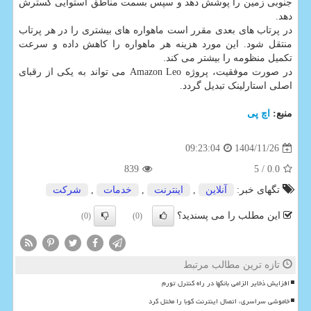
جنوبی زمین را پوشش دهد و سپس بسمت مناطق استوایی گسترش
دهد.
در پرتاب های بعدی مقرر است ماهواره های بیشتری را در هر پرتاب
منتقل شود. این مورد هزینه هر ماهواره را کاهش داده و سرعت
تکمیل منظومه را بیشتر می کند.
در صورت موفقیت، پروژه Amazon Leo می تواند به یکی از رقبای
اصلی استارلینک تبدیل گردد.
منبع:
اچ پی
1404/11/26
09:23:04
839
/ 5
0.0
تگهای خبر:
آنلاین
,
اینترنت
,
خدمات
,
شركت
این مطلب را می پسندید؟
(0)
(0)
تازه ترین مطالب مرتبط
افزایش ذخایر الزامی بانکها در راه کنترل تورم
خاموشی سراسری، اتصال اینترنت کوبا را مختل کرد