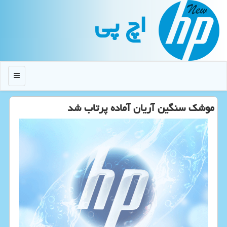
اچ پی
منو
موشک سنگین آریان آماده پرتاب شد