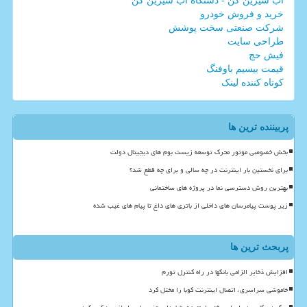
آب شیرین کن - دستگاه آب شیرین کن
خرید و فروش خودرو
شرکت صنعتی سخت پوشش
طراحی سایت
فیش حج
قیمت بیسیم باوفنگ
کوتاه کننده لینک
پربیننده ترین ها
بخش خصوصی موتور محرک توسعه زیست بوم های دیجیتال دولت
برای نخستین بار اینترنت در چه سالی و برای چه قطع شد؟
بهترین روش دسترسی نما در پروژه های ساختمانی
زیر پوست پیامرسان های داخلی از باتری های داغ تا پیام های غیب شده
پربحث ترین ها
افزایش ذخایر الزامی بانکها در راه کنترل تورم
خاموشی سراسری، اتصال اینترنت کوبا را مختل کرد