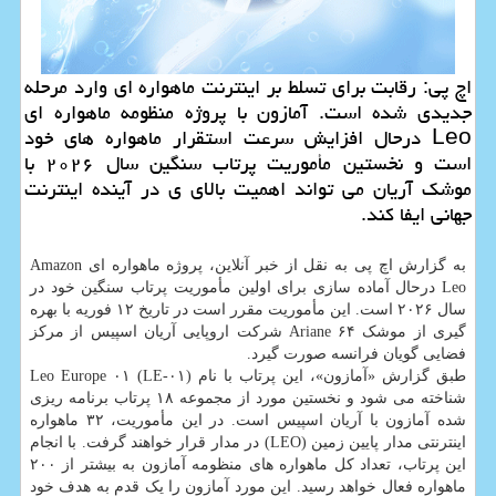
اچ پی: رقابت برای تسلط بر اینترنت ماهواره ای وارد مرحله
جدیدی شده است. آمازون با پروژه منظومه ماهواره ای
Leo درحال افزایش سرعت استقرار ماهواره های خود
است و نخستین مأموریت پرتاب سنگین سال ۲۰۲۶ با
موشک آریان می تواند اهمیت بالای ی در آینده اینترنت
جهانی ایفا کند.
به گزارش اچ پی به نقل از خبر آنلاین، پروژه ماهواره ای Amazon
Leo درحال آماده سازی برای اولین مأموریت پرتاب سنگین خود در
سال ۲۰۲۶ است. این مأموریت مقرر است در تاریخ ۱۲ فوریه با بهره
گیری از موشک Ariane ۶۴ شرکت اروپایی آریان اسپیس از مرکز
فضایی گویان فرانسه صورت گیرد.
طبق گزارش «آمازون»، این پرتاب با نام Leo Europe ۰۱ (LE-۰۱)
شناخته می شود و نخستین مورد از مجموعه ۱۸ پرتاب برنامه ریزی
شده آمازون با آریان اسپیس است. در این مأموریت، ۳۲ ماهواره
اینترنتی مدار پایین زمین (LEO) در مدار قرار خواهند گرفت. با انجام
این پرتاب، تعداد کل ماهواره های منظومه آمازون به بیشتر از ۲۰۰
ماهواره فعال خواهد رسید. این مورد آمازون را یک قدم به هدف خود