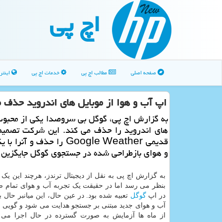
اچ پی
صفحه اصلی
مطالب اچ پی
خدمات اچ پی
اینتر
اپ آب و هوا از موبایل های اندروید حذف 
به گزارش اچ پی، گوگل بی سروصدا یکی از محبوب
های اندروید را حذف می کند. این شرکت تصمیم
قدیمی Google Weather را حذف و آن
و هوای بازطراحی شده در جستجوی گوگل جایگزین 
به گزارش اچ پی به نقل از دیجیتال ترندز، هرچند این یک 
بنظر می رسد اما در حقیقت یک تجربه آب و هوای تمام ص
در اپ
گوگل
تعبیه شده بود. در عین حال، این میانبر حال
آب و هوای جدید مبتنی بر جستجو هدایت می شود و گویی ای
از ماه ها آزمایش به صورت گسترده در حال اجرا می 