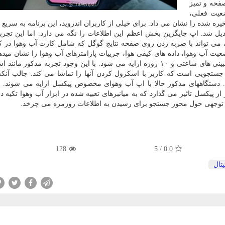
فحه و تمیز
شد که وضعیت فعلی،
ای ذخیره شده را نشان می داد. برای خیلی از کاربران اندروید، این برنامه به سریع 
 شد. اپ جایگزین بخش اعظم این اطلاعات را نگه می دارد. اما این تجرب
، می تواند با ضربه زدن روی صفحه نتایج گوگل که شامل کارت آب وهوا در کن
ت آب وهوا، داده های کیفی هوا، جزییات پارامترهای آب وهوا را نشان میده
طور یک خلاصه ساخته شده با هوش مصنوعی در کنار پیشبینی های ساعتی و ۱۰ روزه ارایه می شود. با این وجود تجربه مذکور 
جویی است که کاربر با اسکرول کردن آنها را تماشا می کند. جالب آنکه
. دستگاههای مذکور حالا با اپ آب وهوای مخصوص پیکسل ارایه می شوند. ا
 پیکسل تاثیر می گذارد که به میانبرهای تعبیه شده در ابزار آب وهوا تکیه دار
بل توجهی حول محور جستجو برای رسیدن به اطلاعات روزمره می چرخد.
128
/ 5
0.0
تال