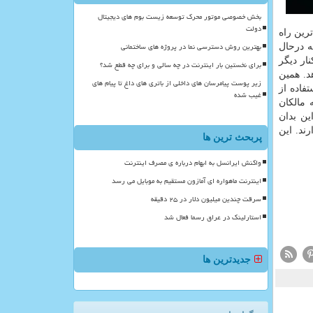
بخش خصوصی موتور محرک توسعه زیست بوم های دیجیتال
دولت
ترین راه
بهترین روش دسترسی نما در پروژه های ساختمانی
ه درحال
ار دیگر
برای نخستین بار اینترنت در چه سالی و برای چه قطع شد؟
د. همین
زیر پوست پیامرسان های داخلی از باتری های داغ تا پیام های
مانند استفاده از
غیب شده
 مالکان
ین بدان
ند. این
پربحث ترین ها
واکنش ایرانسل به ابهام درباره ی مصرف اینترنت
اینترنت ماهواره ای آمازون مستقیم به موبایل می رسد
سرقت چندین میلیون دلار در ۲۵ دقیقه
استارلینک در عراق رسما فعال شد
جدیدترین ها