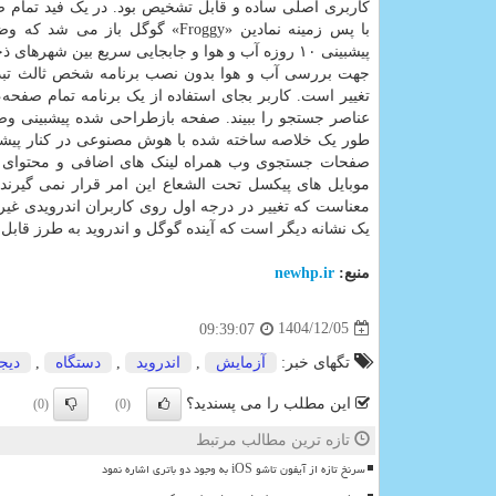
کاربری اصلی ساده و قابل تشخیص بود. در یک فید تمام ص
با پس زمینه نمادین «Froggy» گوگل باز می 
پیشبینی ۱۰ روزه آب و هوا و جابجایی سریع بین شهره
جهت بررسی آب و هوا بدون نصب برنامه شخص ثالث تبدیل
تغییر است. کاربر بجای استفاده از یک برنامه تمام صفحه
عناصر جستجو را ببیند. صفحه بازطراحی شده پیشبینی وضعی
صفحات جستجوی وب همراه لینک های اضافی و محتوای جست
موبایل های پیکسل تحت الشعاع این امر قرار نمی گیرند
معناست که تغییر در درجه اول روی کاربران اندرویدی غیر از
یک نشانه دیگر است که آینده گوگل و اندروید به طرز قا
منبع:
newhp.ir
1404/12/05
09:39:07
تگهای خبر:
آزمایش
,
اندروید
,
دستگاه
,
دیجی
این مطلب را می پسندید؟
(0)
(0)
تازه ترین مطالب مرتبط
سرنخ تازه از آیفون تاشو iOS به وجود دو باتری اشاره نمود