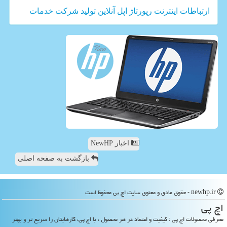
ارتباطات
اینترنت
رپورتاژ
اپل
آنلاین
تولید
شركت
خدمات
اخبار NewHP
بازگشت به صفحه اصلی
newhp.ir - حقوق مادی و معنوی سایت اچ پی محفوظ است
اچ پی
معرفی محصولات اچ پی : کیفیت و اعتماد در هر محصول ، با اچ پی، کارهایتان را سریع تر و بهتر