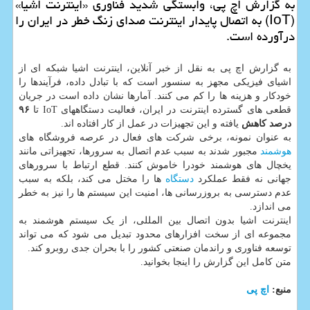
به گزارش اچ پی، وابستگی شدید فناوری «اینترنت اشیا»
(IoT) به اتصال پایدار اینترنت صدای زنگ خطر در ایران را
درآورده است.
به گزارش اچ پی به نقل از خبر آنلاین، اینترنت اشیا شبکه ای از
اشیای فیزیکی مجهز به سنسور است که با تبادل داده، فرآیندها را
خودکار و هزینه ها را کم می کنند. آمارها نشان داده است در جریان
قطعی های گسترده اینترنت در ایران، فعالیت دستگاههای IoT تا
۹۶
درصد کاهش
یافته و این تجهیزات در عمل از کار افتاده اند.
به عنوان نمونه، برخی شرکت های فعال در عرصه فروشگاه های
هوشمند
مجبور شدند به سبب عدم اتصال به سرورها، تجهیزاتی مانند
یخچال های هوشمند خودرا خاموش کنند. قطع ارتباط با سرورهای
جهانی نه فقط عملکرد
دستگاه
ها را مختل می کند، بلکه به سبب
عدم دسترسی به بروزرسانی ها، امنیت این سیستم ها را نیز به خطر
می اندازد.
اینترنت اشیا بدون اتصال بین المللی، از یک سیستم هوشمند به
مجموعه ای از سخت افزارهای محدود تبدیل می شود که می تواند
توسعه فناوری و راندمان صنعتی کشور را با بحران جدی روبرو کند.
متن کامل این گزارش را اینجا بخوانید.
منبع:
اچ پی