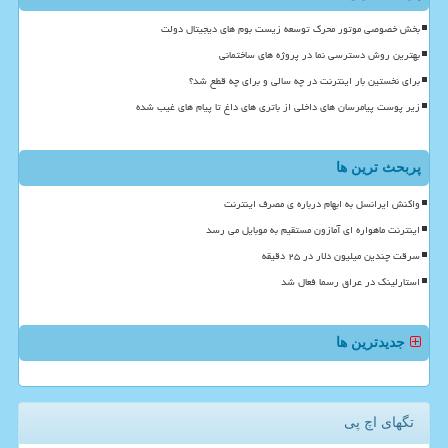
بخش خصوصی موتور محرک توسعه زیست بوم های دیجیتال دولت
بهترین روش دسترسی نما در پروژه های ساختمانی
برای نخستین بار اینترنت در چه سالی و برای چه قطع شد؟
زیر پوست پیامرسان های داخلی از باتری های داغ تا پیام های غیب شده
پربحث ترین ها
واکنش ایرانسل به ابهام درباره ی مصرف اینترنت
اینترنت ماهواره ای آمازون مستقیم به موبایل می رسد
سرقت چندین میلیون دلار در ۲۵ دقیقه
استارلینک در عراق رسما فعال شد
جدیدترین ها
تگهای اچ پی