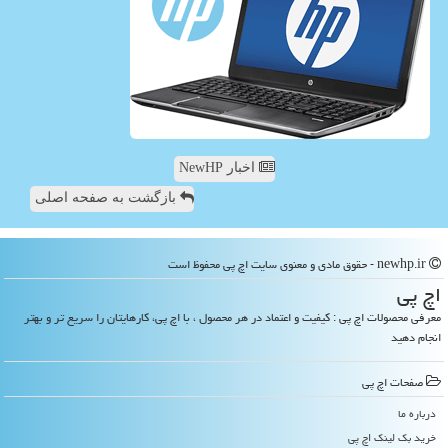
اخبار NewHP
بازگشت به صفحه اصلی
newhp.ir - حقوق مادی و معنوی سایت اچ پی محفوظ است
اچ پی
معرفی محصولات اچ پی : کیفیت و اعتماد در هر محصول ، با اچ پی، کارهایتان را سریع تر و بهتر
انجام دهید
صفحات اچ پی
درباره ما
خرید بک لینک اچ پی