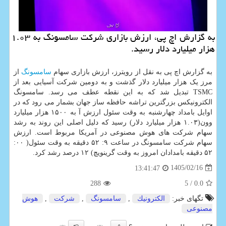
به گزارش اچ پی، ارزش بازاری شرکت سامسونگ به ۱.۰۳
هزار میلیارد دلار رسید.
به گزارش اچ پی به نقل از رویترز، ارزش بازاری سهام
سامسونگ
از
مرز یک هزار میلیارد دلار گذشت و به دومین شرکت آسیایی بعد از
TSMC تبدیل شد که به این نقطه عطف می رسد. سامسونگ
الکترونیکس بزرگترین تراشه حافظه ساز جهان بشمار می رود که در
اوایل بامداد چهارشنبه به وقت سئول ارزش آ به ۱۵۰۰ هزار میلیارد
وون(۱.۰۳ هزار میلیارد دلار) رسید که دلیل اصلی این روند به رشد
سهام شرکت های هوش مصنوعی در آمریکا مربوط است. ارزش
سهام شرکت سامسونگ در ساعت ۹: ۵۲ دقیقه به وقت سئول( ۰۰:
۵۲ دقیقه بامدادان امروز به وقت گرینویچ) ۱۲ درصد رشد کرد.
1405/02/16
13:41:47
288
/ 5
0.0
تگهای خبر:
الكترونیك
,
سامسونگ
,
شركت
,
هوش
مصنوعی