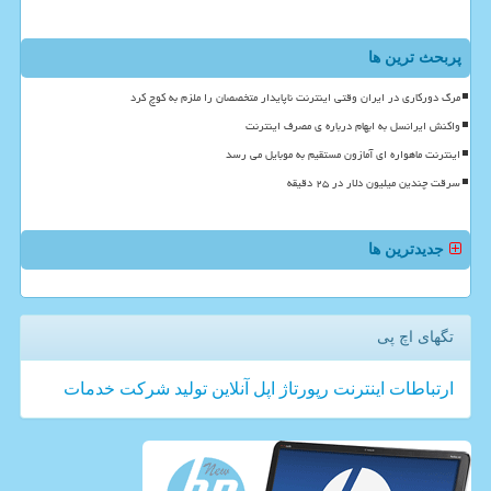
پربحث ترین ها
مرگ دورکاری در ایران وقتی اینترنت ناپایدار متخصصان را ملزم به کوچ کرد
واکنش ایرانسل به ابهام درباره ی مصرف اینترنت
اینترنت ماهواره ای آمازون مستقیم به موبایل می رسد
سرقت چندین میلیون دلار در ۲۵ دقیقه
جدیدترین ها
تگهای اچ پی
ارتباطات
اینترنت
رپورتاژ
اپل
آنلاین
تولید
شركت
خدمات