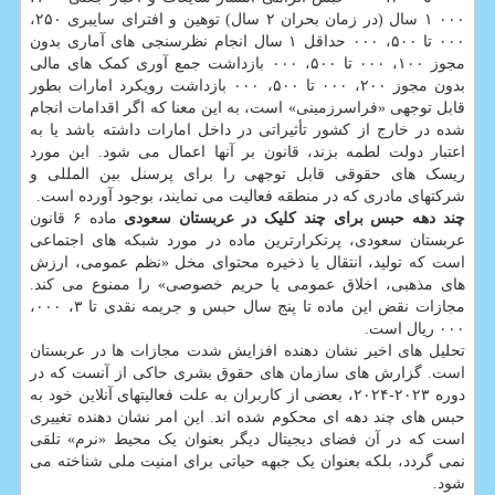
۰۰۰ ۱ سال (در زمان بحران ۲ سال) توهین و افترای سایبری ۲۵۰،
۰۰۰ تا ۵۰۰، ۰۰۰ حداقل ۱ سال انجام نظرسنجی های آماری بدون
مجوز ۱۰۰، ۰۰۰ تا ۵۰۰، ۰۰۰ بازداشت جمع آوری کمک های مالی
بدون مجوز ۲۰۰، ۰۰۰ تا ۵۰۰، ۰۰۰ بازداشت رویکرد امارات بطور
قابل توجهی «فراسرزمینی» است، به این معنا که اگر اقدامات انجام
شده در خارج از کشور تأثیراتی در داخل امارات داشته باشد یا به
اعتبار دولت لطمه بزند، قانون بر آنها اعمال می شود. این مورد
ریسک های حقوقی قابل توجهی را برای پرسنل بین المللی و
شرکتهای مادری که در منطقه فعالیت می نمایند، بوجود آورده است.
چند دهه حبس برای چند کلیک در عربستان سعودی
ماده ۶ قانون
عربستان سعودی، پرتکرارترین ماده در مورد شبکه های اجتماعی
است که تولید، انتقال یا ذخیره محتوای مخل «نظم عمومی، ارزش
های مذهبی، اخلاق عمومی یا حریم خصوصی» را ممنوع می کند.
مجازات نقض این ماده تا پنج سال حبس و جریمه نقدی تا ۳، ۰۰۰،
۰۰۰ ریال است.
تحلیل های اخیر نشان دهنده افزایش شدت مجازات ها در عربستان
است. گزارش های سازمان های حقوق بشری حاکی از آنست که در
دوره ۲۰۲۳-۲۰۲۴، بعضی از کاربران به علت فعالیتهای آنلاین خود به
حبس های چند دهه ای محکوم شده اند. این امر نشان دهنده تغییری
است که در آن فضای دیجیتال دیگر بعنوان یک محیط «نرم» تلقی
نمی گردد، بلکه بعنوان یک جبهه حیاتی برای امنیت ملی شناخته می
شود.