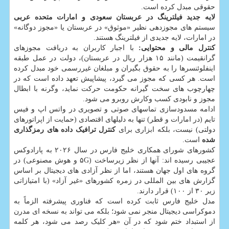
حقوقی مبدل کرده است.
لایه جدید فیلترینگ در عربستان سعودی و امارات متحده عربی
سیستم های مجوزدهی نظیر «موثوق» در عربستان یا «مجوز دوگانه»
در امارات، لایه جدیدی از فیلترینگ هستند.
کنترل مالی و محتوایی:
با اجبار کاربران به دریافت مجوزهای
گرانقیمت (مانند ۱۵ هزار ریال در عربستان)، دولت در عمل طبقه
اینفلوئنسرها را به حقوق بگیران و مبلغان غیررسمی خود مبدل کرده
است. هر کسی که مجوز می گیرد، پیشاپیش تعهد داده است که در
چهارچوب های سخت گیرانه حکومت حرکت نماید، وگرنه با ابطال
مجوز و نابودی کسب وکارش روبرو می شود.
ادامه مسدودسازی تماسهای صوتی و تصویری در واتس اپ و فیس
تایم (در امارات و قطر) تنها به دلیلهای اقتصادی (حمایت از اپراتورهای
دولتی) نیست، بلکه ابزاری برای
کنترل ترافیک داده های رمزگذاری
شده
است.
کشورهای شورای همکاری خلیج فارس در سال ۲۰۲۶ به پارادوکس
عجیبی رسیده اند: آنها از نظر زیرساخت (۵G و هوش مصنوعی) در
گروه های اول جهان هستند، اما از نظر آزادی های دیجیتال بر اساس
گزارش های بین المللی در زمره کشورهای «غیر آزاد» (با امتیازاتی
زیر ۳۰ از ۱۰۰) قرار دارند.
مدل خلیج فارس ثابت کرده است که فناوری پیشرفته الزماً به
دموکراسی دیجیتال منجر نمی شود؛ بلکه می تواند به نسخه ای مدرن
از استبداد ختم شود که در آن «هر کلیک رصد می شود، هر کلمه