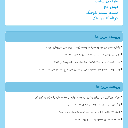
طراحی سایت
فیش حج
قیمت بیسیم باوفنگ
کوتاه کننده لینک
پربیننده ترین ها
بخش خصوصی موتور محرک توسعه زیست بوم های دیجیتال دولت
بهترین روش دسترسی نما در پروژه های ساختمانی
برای نخستین بار اینترنت در چه سالی و برای چه قطع شد؟
زیر پوست پیامرسان های داخلی از باتری های داغ تا پیام های غیب شده
پربحث ترین ها
مرگ دورکاری در ایران وقتی اینترنت ناپایدار متخصصان را ملزم به کوچ کرد
واکنش ایرانسل به ابهام درباره ی مصرف اینترنت
اینترنت ماهواره ای آمازون مستقیم به موبایل می رسد
سرقت چندین میلیون دلار در ۲۵ دقیقه