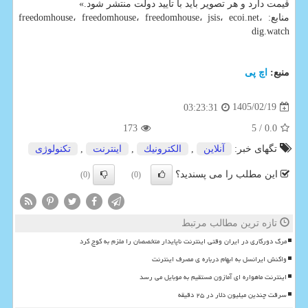
قیمت دارد و هر تصویر باید با تایید دولت منتشر شود.»
منابع: freedomhouse، freedomhouse، freedomhouse، jsis، ecoi.net،
dig.watch
منبع:
اچ پی
1405/02/19
03:23:31
173
/ 5
0.0
تگهای خبر:
آنلاین
,
الكترونیك
,
اینترنت
,
تكنولوژی
این مطلب را می پسندید؟
(0)
(0)
تازه ترین مطالب مرتبط
مرگ دورکاری در ایران وقتی اینترنت ناپایدار متخصصان را ملزم به کوچ کرد
واکنش ایرانسل به ابهام درباره ی مصرف اینترنت
اینترنت ماهواره ای آمازون مستقیم به موبایل می رسد
سرقت چندین میلیون دلار در ۲۵ دقیقه