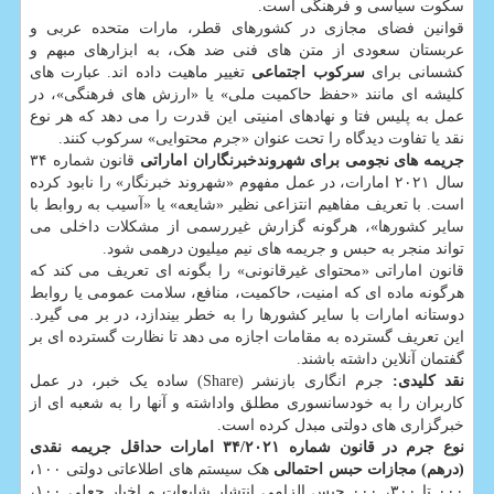
سکوت سیاسی و فرهنگی است.
قوانین فضای مجازی در کشورهای قطر، مارات متحده عربی و
عربستان سعودی از متن های فنی ضد هک، به ابزارهای مبهم و
کشسانی برای
سرکوب اجتماعی
تغییر ماهیت داده اند. عبارت های
کلیشه ای مانند «حفظ حاکمیت ملی» یا «ارزش های فرهنگی»، در
عمل به پلیس فتا و نهادهای امنیتی این قدرت را می دهد که هر نوع
نقد یا تفاوت دیدگاه را تحت عنوان «جرم محتوایی» سرکوب کنند.
جریمه های نجومی برای شهروندخبرنگاران اماراتی
قانون شماره ۳۴
سال ۲۰۲۱ امارات، در عمل مفهوم «شهروند خبرنگار» را نابود کرده
است. با تعریف مفاهیم انتزاعی نظیر «شایعه» یا «آسیب به روابط با
سایر کشورها»، هرگونه گزارش غیررسمی از مشکلات داخلی می
تواند منجر به حبس و جریمه های نیم میلیون درهمی شود.
قانون اماراتی «محتوای غیرقانونی» را بگونه ای تعریف می کند که
هرگونه ماده ای که امنیت، حاکمیت، منافع، سلامت عمومی یا روابط
دوستانه امارات با سایر کشورها را به خطر بیندازد، در بر می گیرد.
این تعریف گسترده به مقامات اجازه می دهد تا نظارت گسترده ای بر
گفتمان آنلاین داشته باشند.
نقد کلیدی:
جرم انگاری بازنشر (Share) ساده یک خبر، در عمل
کاربران را به خودسانسوری مطلق واداشته و آنها را به شعبه ای از
خبرگزاری های دولتی مبدل کرده است.
نوع جرم در قانون شماره ۳۴/۲۰۲۱ امارات
حداقل جریمه نقدی
(درهم)
مجازات حبس احتمالی
هک سیستم های اطلاعاتی دولتی ۱۰۰،
۰۰۰ تا ۳۰۰، ۰۰۰ حبس الزامی انتشار شایعات و اخبار جعلی ۱۰۰،