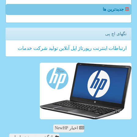
جدیدترین ها
تگهای اچ پی
ارتباطات
اینترنت
رپورتاژ
اپل
آنلاین
تولید
شركت
خدمات
اخبار NewHP