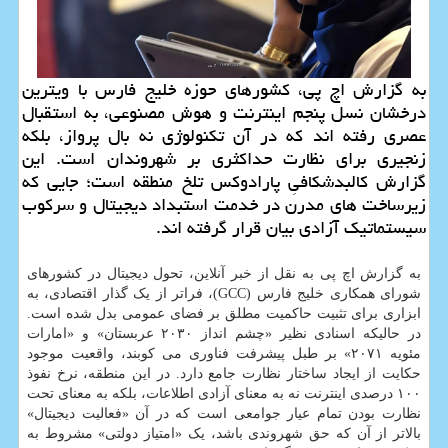
به گزارش اچ پی، کشورهای حوزه خلیج فارس با ویترین
درخشان نسل پنجم اینترنت و هوش مصنوعی، به استقبال
عصری رفته اند که در آن تکنولوژی نه بال پرواز، بلکه
زنجیری برای نظارت حداکثری بر شهروندان است. این
گزارش کالبدشکافیِ پارادوکس تلخ منطقه است؛ جایی که
زیرساخت های مدرن در خدمت استبداد دیجیتال و سرکوب
سیستماتیک آزادی بیان قرار گرفته اند.
به گزارش اچ پی به نقل از خبر آنلاین، تحول دیجیتال در کشورهای
شورای همکاری خلیج فارس (GCC)، فراتر از یک گذار اقتصادی، به
ابزاری برای تثبیت حاکمیت مطلق بر فضای عمومی بدل شده است.
در حالیکه اسنادی نظیر «چشم انداز ۲۰۳۰ عربستان» و «امارات
مئویه ۲۰۷۱» بر طبل پیشرفت فناوری می کوبند، واقعیت موجود
حکایت از ایجاد ساختار نظارت جامع دارد. در این منطقه، نرخ نفوذ
۱۰۰ درصدی اینترنت نه به معنای آزادی اطلاعات، بلکه به معنای تحت
نظارت بودن تمام عیار جوامعی است که در آن «فعالیت دیجیتال»
بالاتر از آن که حق شهروندی باشد، یک «امتیاز دولتی» مشروط به