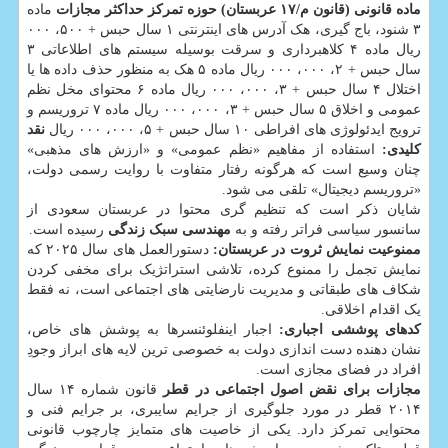
ماده قانونی (قانون م/۱۷ عربستان)
حوزه تمرکز
حداکثر مجازات
ماده
۳ شنود، باج گیری، هک آدرس های اینترنتی ۱ سال حبس + ۵۰۰، ۰۰۰
ریال ماده ۴ کلاهبرداری و سرقت بوسیله سیستم های اطلاعاتی ۳
سال حبس + ۲، ۰۰۰، ۰۰۰ ریال ماده ۵ هک به منظور حذف داده ها یا
اختلال ۴ سال حبس + ۳، ۰۰۰، ۰۰۰ ریال ماده ۶ محتوای مخل نظم
عمومی و اخلاق ۵ سال حبس + ۳، ۰۰۰، ۰۰۰ ریال ماده ۷ تروریسم و
ترویج ایدئولوژی های افراطی ۱۰ سال حبس + ۵، ۰۰۰، ۰۰۰ ریال
نقد
کلیدی:
استفاده از مفاهیم «نظم عمومی» و «ارزش های مذهبی»
چنان وسیع است که هرگونه رفتار متفاوت با روایت رسمی دولت،
«تروریسم دیجیتال» تلقی می شود.
شایان ذکر است که تنظیم گری محتوا در عربستان سعودی از
سانسور سیاسی فراتر رفته و به
مهندسی سبک زندگی
رسیده است.
ممنوعیت نمایش ثروت در عربستان:
دستورالعمل های سال ۲۰۲۵ که
نمایش تجمل را ممنوع کرده، تلاشی استراتژیک برای مخفی کردن
شکاف های طبقاتی و مدیریت نارضایتی های اجتماعی است، نه فقط
یک اقدام اخلاقی.
کدهای پوششی اجباری:
اجبار اینفلوئنسرها به پوشش های خاص،
نشان دهنده دست اندازی دولت به خصوصی ترین لایه های ابراز وجودِ
افراد در فضای مجازی است.
مجازات برای نقض اصول اجتماعی در قطر
قانون شماره ۱۴ سال
۲۰۱۴ قطر در مورد جلوگیری از جرایم سایبری، بر جرایم فنی و
محتوایی تمرکز دارد. یکی از خاصیت های متمایز چارچوب قانونی