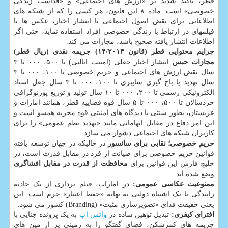
قطر، تاکید شدید بر «ارزش های اجتماعی» و «قداست زندگی
خصوصی» است. ماده ۸ این قانون، هر کسی را که از شبکه های
اطلاعاتی برای نقض اصول اجتماعی یا انتشار اخبار، عکس ها یا
فیلمهای در ارتباط با زندگی خصوصی افراد استفاده نماید، حتی اگر
اطلاعات انتشار یافته صحیح باشد، مجازات می کند.
جرایم محتوایی قطر (قانون ۱۴/۲۰۱۴)
جریمه نقدی (ریال قطر)
مجازات حبس
انتشار اخبار جعلی (امنیت ایالتی) تا ۵۰۰، ۰۰۰ تا ۳
سال نقض ارزش های اجتماعی و حریم خصوصی تا ۱۰۰، ۰۰۰ تا ۳
سال تهدید یا باج گیری سایبری تا ۱۰۰، ۰۰۰ تا ۳ سال جعل اسناد
الکترونیکی رسمی تا ۲۰۰، ۰۰۰ تا ۱۰ سال تولید و توزیع پورنوگرافی
خردسالان تا ۵۰۰، ۰۰۰ تا ۵ سال قوه قضاییه قطر، همانند امارات و
عربستان، بطور سنتی با دیدگاه های امنیتی قوه مجریه همسو است و
این امر دفاع در مقابل اتهاماتی مانند «تهدید نظم عمومی» را برای
کاربران شبکه های اجتماعی دشوار می سازد.
حریم خصوصی؛ نقابی برای سانسور
در حالیکه در جهان توسعه یافته
قوانین حریم خصوصی برای صیانت از فرد در مقابل قدرت است، در
خلیج فارس این قوانین برای
محافظت از قدرت در مقابل افشاگری
وضع شده اند.
ممنوعیت عکاسی عمومی:
در امارات، فیلم برداری از یک حادثه
رانندگی یا یک اشتباه دولتی به بهانه «حفظ اعتبار» جرم است. این
یعنی حقیقت فدای «تصویرسازی مثبت» (Branding) کشور می شود.
افترای کیفری:
تبدیل توهین ساده در
واتس اپ
به یک پرونده جنایی با
جریمه های کمرشکن، فضای گفتگو را به زمینی پر از مین های