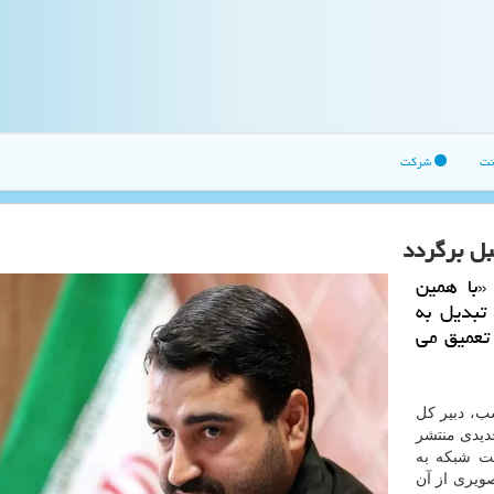
نت
شرکت
بل برگردد
«با همین
تبدیل به
تعمیق می
سب، دبیر کل
دیدی منتشر
شت شبکه به
ویری از آن