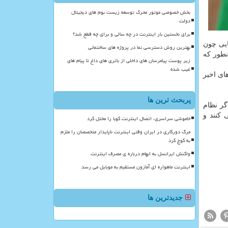
بخش خصوصی موتور محرک توسعه زیست بوم های دیجیتال
دولت
برای نخستین بار اینترنت در چه سالی و برای چه قطع شد؟
یی چون
بهترین روش دسترسی نما در پروژه های ساختمانی
نطور که
زیر پوست پیامرسان های داخلی از باتری های داغ تا پیام های
غیب شده
ای اخیر
پربحث ترین ها
گر نظام
 کنند و
خاموشی سراسری، اتصال اینترنت کوبا را مختل کرد
مرگ دورکاری در ایران وقتی اینترنت ناپایدار متخصصان را ملزم
به کوچ کرد
واکنش ایرانسل به ابهام درباره ی مصرف اینترنت
اینترنت ماهواره ای آمازون مستقیم به موبایل می رسد
جدیدترین ها