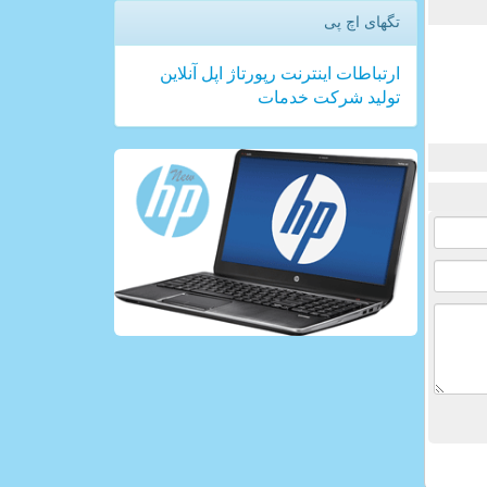
تگهای اچ پی
ارتباطات
اینترنت
رپورتاژ
اپل
آنلاین
تولید
شركت
خدمات