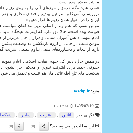
منتشر نموده آمده است:
«نمی شود تنگه هرمز و مرزهای آبی را به روی رژیم ها
تروریستی آمریکا و اسرائیل ببندیم و فضای مجازی و جغرا
ایران را در اختیار همان رژیم ها قرار دهیم.»
مومن نسب که همواره از اصلی ترین مدافعان سیاست فی
صیانت بوده است، حالا باور دارد که اینترنت هیچگاه نباید
امام شهید، دانش آموزان مینابی و هزاران جان عزیزتر از ج
مومن نسب در حالی از لزوم بازنگشتن به وضعیت پیشین ا
بارها از تبعات و دستاوردهای منفی تداوم قطعی اینترنت گفته
در همین حال، دبیر کل جبهه انقلاب اسلامی اعلام نموده
حقوقی جدید برای اینترنت تدوین و محکم اجرا نشود، ب
شکست های تلخ اطلاعاتی مان هم تثبیت و تعمیق می شود.
منبع:
newhp.ir
1405/02/19
15:07:24
تگهای خبر:
آنلاین
,
اینترنت
,
سایبر
,
شبكه ا
این مطلب را می پسندید؟
(0)
(0)