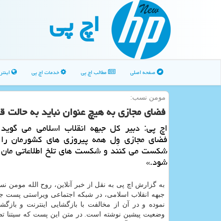
اچ پی
صفحه اصلی
مطالب اچ پی
خدمات اچ پی
اینتر
مومن نسب:
فضای مجازی به هیچ عنوان نباید به حالت ق
اچ پی: دبیر کل جبهه انقلاب اسلامی می گوید 
فضای مجازی وِل همه پیروزی های کشورمان را 
شکست می کنند و شکست های تلخ اطلاعاتی مان 
شود.»
به گزارش اچ پی به نقل از خبر آنلاین، روح الله مومن ن
جبهه انقلاب اسلامی، در شبکه اجتماعی ویراستی پست ج
نموده و در آن از مخالفت با بازگشایی اینترنت و بازگ
وضعیت پیشین نوشته است. در متن این پست که سیتنا تص