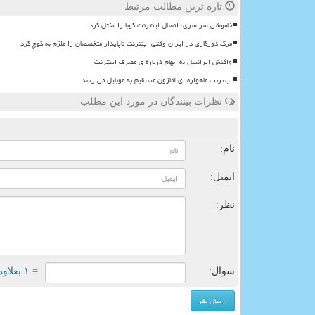
تازه ترین مطالب مرتبط
خاموشی سراسری، اتصال اینترنت کوبا را مختل کرد
مرگ دورکاری در ایران وقتی اینترنت ناپایدار متخصصان را ملزم به کوچ کرد
واکنش ایرانسل به ابهام درباره ی مصرف اینترنت
اینترنت ماهواره ای آمازون مستقیم به موبایل می رسد
نظرات بینندگان در مورد این مطلب
ن
نام:
ایمیل:
نظر:
سوال:
= ۱ بعلاوه ۳