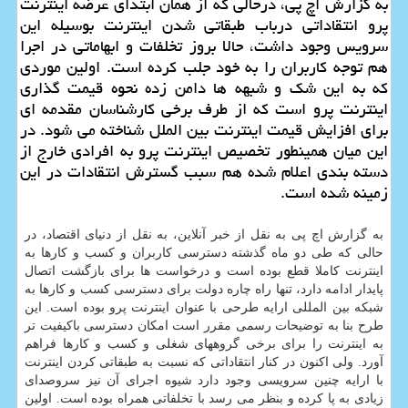
به گزارش اچ پی، درحالی که از همان ابتدای عرضه اینترنت
پرو انتقاداتی درباب طبقاتی شدن اینترنت بوسیله این
سرویس وجود داشت، حالا بروز تخلفات و ابهاماتی در اجرا
هم توجه کاربران را به خود جلب کرده است. اولین موردی
که به این شک و شبهه ها دامن زده نحوه قیمت گذاری
اینترنت پرو است که از طرف برخی کارشناسان مقدمه ای
برای افزایش قیمت اینترنت بین الملل شناخته می شود. در
این میان همینطور تخصیص اینترنت پرو به افرادی خارج از
دسته بندی اعلام شده هم سبب گسترش انتقادات در این
زمینه شده است.
به گزارش اچ پی به نقل از خبر آنلاین، به نقل از دنیای اقتصاد، در
حالی که طی دو ماه گذشته دسترسی کاربران و کسب و کارها به
اینترنت کاملا قطع بوده است و درخواست ها برای بازگشت اتصال
پایدار ادامه دارد، تنها راه چاره دولت برای دسترسی کسب و کارها به
شبکه بین المللی ارایه طرحی با عنوان اینترنت پرو بوده است. این
طرح بنا به توضیحات رسمی مقرر است امکان دسترسی باکیفیت تر
به اینترنت را برای برخی گروههای شغلی و کسب و کارها فراهم
آورد. ولی اکنون در کنار انتقاداتی که نسبت به طبقاتی کردن اینترنت
با ارایه چنین سرویسی وجود دارد شیوه اجرای آن نیز سروصدای
زیادی به پا کرده و بنظر می رسد با تخلفاتی همراه بوده است. اولین