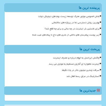
پربیننده ترین ها
بخش خصوصی موتور محرک توسعه زیست بوم های دیجیتال دولت
بهترین روش دسترسی نما در پروژه های ساختمانی
برای نخستین بار اینترنت در چه سالی و برای چه قطع شد؟
زیر پوست پیامرسان های داخلی از باتری های داغ تا پیام های غیب شده
پربحث ترین ها
واکنش ایرانسل به ابهام درباره ی مصرف اینترنت
اینترنت ماهواره ای آمازون مستقیم به موبایل می رسد
سرقت چندین میلیون دلار در ۲۵ دقیقه
استارلینک در عراق رسما فعال شد
جدیدترین ها