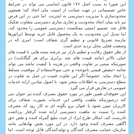
این شورا به سبب اصل ۱۷۶ قانون اساسی می تواند در شرایط
خاص تصمیماتی در جهت صیانت از امنیت ملی اتخاذ کند؛ همچون
محدودسازی یا مدیریت دسترسی به اینترنت. اما حتی در این فرض
نیز باید میان ایجاد محدودیت و تجاری سازی دسترسی متفاوت تفکیک
قائل شد. تصمیم امنیتی ممکنست دسترسی عمومی را محدود کند،
اما تبدیل این محدودیت به یک محصول قابل خرید توسط اپراتورها
نیازمند تصریح قانونی و تنظیم گری شفاف است؛ امری که در
وضعیت فعلی محل تردید جدی است.
از نظر حقوق رقابت و تنظیم بازار نیز عرضه بسته هایی با قیمت های
خیلی بالاتر (مانند قیمت های چند برابری برای هر گیگابایت) در
صورتیکه مبتنی بر تفاوت واقعی در هزینه یا کیفیت نباشد می تواند
شائبه «تبعیض قیمتی ناموجه» و حتی سوءاستفاده از موقعیت مسلط
را ایجاد نماید. خصوصاً اگر این تفاوت قیمت در عمل به تفاوت در
سطح دسترسی به اطلاعات منجر شود، با اصول بنیادین ارایه خدمات
عمومی در تعارض قرار می گیرد.
این حقوقدان همین طور در مورد حقوق مصرف کننده نیز عنوان می
کند درصورتیکه ماهیت واقعی این خدمات بصورت شفاف برای
کاربران تبیین نشود یا عنوان پرو بگونه ای به کار رود که مصرف
کننده را نسبت به ماهیت دسترسی ارایه شده گرفتار برداشت
نادرست کند، امکان طرح ایراد از حیث تبلیغ گمراه کننده و نقض حق
آگاهی مصرف کننده وجود دارد. در این مورد نقش نهادهایی مانند
سازمان حمایت مصرف کنندگان و تولیدکنندگان قابل توجه است. اما