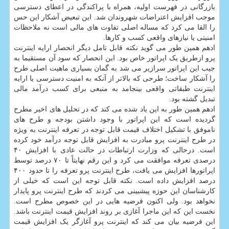
بازرگانی در فهرست اولیه، همراه با پراکندگی در اعطای دسترسی
موجب افزایش اعتراضات شهروندان شد. این تبعیض آشکار این حس
را القا می کرد که مساله اصلی تفاوت های مالی است نه ملاحظات
امنیتی یا نیازهای واقعی کسب و کارها.
ادهم همین طور می گوید نکته قابل تامل دیگر انحصار ارایه اینترنت
پرو ازطریق یک اپراتور خاص بود. این انحصار که سود آن مستقیما به
جیب این اپراتور سرازیر می شد به گمان بسیاری ماهیت اصلی طرح
را آشکار ساخت؛ طرحی که بالاتر از آنکه به امنیت دسترسی یا ارایه
اینترنت طبقاتی واقعی بینجامد به منبعی برای کسب درآمد مالی
تبدیل گشته بود.
ادهم همین طور به این یاد شده می کند که در تحلیل های اخیر مطرح
گردیده است که این اپراتور با وجود داشتن بودجه و طرح های
ناموفق با تشکیل اختلاف قیمت قابل توجه در تعرفه اینترنت به ویژه
در طرح اینترنت پرو مبادرت به افزایش قابل توجه درآمد خود کرده
است. درحالی که وزارت ارتباطات در حالت عادی با افزایش ۴۰
درصدی تعرفه موافقت می کرد و این رقم نهایتاً تا ۷۰ درصد توسط
اپراتورها افزایش می یافت، طرح اینترنت پرو تعرفه را تا حدود ۴۰۰
درصد افزایش داده است. نکته قابل توجه این است که خیلی از
کارشناسان این حوزه پیشبینی می کردند که طرح اینترنت پرو پایدار
نخواهد بود. ولی اکنون فرضیه هایی در این خصوص مطرح است.
نخست این که این ماجرا آغازی بر روند افزایش قیمت اینترنت باشد.
این فرضیه بیان می کند که اینترنت پرو آغازگر یک افزایش قیمت