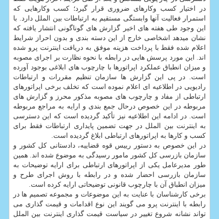
در اختیار کسب وکارهای ضروری قرار گیرد؛ کسب وکارهایی که
استمرار فعالیت آنها وابستگی مستقیم به ارتباطات بین الملل دارد. با
این وجود طی هفته های اخیر گزارش های گوناگونی انتشار یافته که
نشان میدهد اشخاصی خارج از این دسته بندی و بدون احراز شرایط
اعلام شده فقط با پرداخت هزینه موفق به دریافت اینترنت پرو شده
اند. این مورد پرسش هایی در رابطه با نحوه نظارت بر اجرای مصوبه
و میزان انطباق عملکرد اپراتورها با چارچوب های ابلاغی بوجود آورده
است. در پی این گزارش ها سازمان تنظیم مقررات و ارتباطات
رادیویی در اطلاعیه ای اعلام نموده است که تخلف برخی اپراتورهای
ارتباطی از مفاد و چارچوب های مصوبه مذکور محرز و گزارش های
مربوطه در این خصوص درحال جمع بندی و ارایه به مراجع مربوطه
است. در ادامه این اطلاعیه نیز تأکید گردیده است که این دسترسی
به اینترنت بین الملل در جهت تضمین پایداری ارتباطات فقط برای
کسب و کارها به اپراتورهای ارتباطی ابلاغ گردیده است.
در این خصوص به دستور رییس قوه قضاییه، دادستانی کل کشور و
سازمان بازرسی کل کشور مامور رسیدگی به موضوع شده اند. همین
طور مدیرعامل یکی از اپراتورهای ارتباطی برای ارایه توضیحات به
سازمان بازرسی احضار شده و در رابطه با روش اجرای طرح و
میزان انطباق آن با چارچوب قانونی توضیحاتی ارایه کرده است.
برخی کارشناسان با عنایت به این موضوعات و مجموعه تصمیم ها در
رابطه با اینترنت پرو می گویند این نوع اقدامات و قیمت گذاری می
تواند نشانه شروع تغییر در سیاست قیمت گذاری اینترنت بین الملل