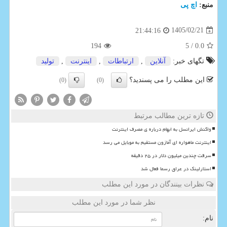
منبع:
اچ پی
1405/02/21
21:44:16
194
/ 5
0.0
تگهای خبر:
آنلاین
,
ارتباطات
,
اینترنت
,
تولید
این مطلب را می پسندید؟
(0)
(0)
تازه ترین مطالب مرتبط
واکنش ایرانسل به ابهام درباره ی مصرف اینترنت
اینترنت ماهواره ای آمازون مستقیم به موبایل می رسد
سرقت چندین میلیون دلار در ۲۵ دقیقه
استارلینک در عراق رسما فعال شد
نظرات بینندگان در مورد این مطلب
نظر شما در مورد این مطلب
نام: