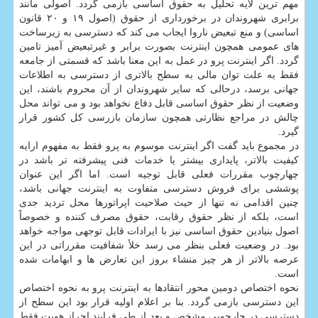
مهم ترین لایه تحلیل به حقوق اساسی بازمی گردد. اصولی مانند
برابری شهروندان در برخورداری از حقوق (اصول ۱۹ و ۲۰ قانون
اساسی) و منع تبعیض ناروا ایجاب می کند که دسترسی به زیرساخت
های عمومی همچون اینترنت بصورت برابر و غیرتبعیض آمیز تامین
گردد. اگر اینترنت پرو در عمل به این معنا باشد که قسمتی از جامعه
فقط به علت توان مالی به سطح بالاتری از دسترسی به اطلاعات
جهانی برسد، درحالی که سایر شهروندان از آن محروم باشند، این
وضعیت از نظر حقوق اساسی قابل دفاع نخواهد بود و می تواند محل
چالش در مراجع نظارتی همچون سازمان بازرسی کل کشور قرار
گیرد.
در مجموع باید گفت اگر اینترنت موسوم به پرو فقط به مفهوم ارایه
کیفیت بالاتر، پایداری بیشتر یا خدمات فنی پیشرفته تر باشد در
چهارچوب مقررات فعلی قابل توجیه است. اما اگر این عنوان
پوششی برای فروش دسترسی متفاوت به اینترنت جهانی باشد،
چنین اقدامی نه تنها از حیث صلاحیت اپراتورها محل تردید جدی
است، بلکه از نظر حقوق رقابت، حقوق مصرف کننده و خصوصاً
اصول بنیادین حقوق اساسی نیز با ایرادات قابل توجهی مواجه خواهد
بود. در وضعیت فعلی بنظر می رسد خلأ شفافیت مقرراتی در این
عرصه بالاتر از هر چیز منشاء بروز این تعارض ها و ابهامات شده
است.
نحوه اختصاص دومین محور انتقادها به اینترنت پرو به نحوه اختصاص
این دسترسی بازمی گردد. بنا بر اعلام اولیه قرار بود این سطح از
دسترسی در چارچوبی مشخص و بعد از طی فرایند احراز هویت فقط