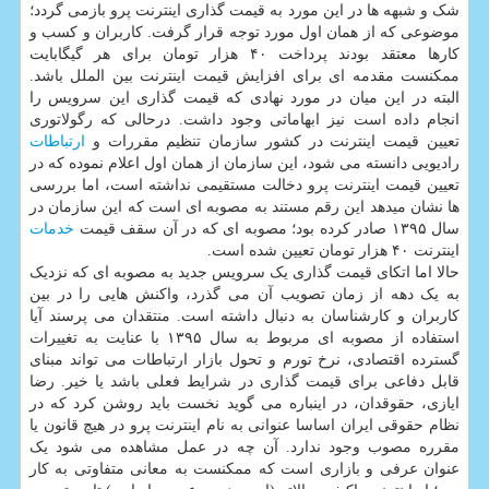
شک و شبهه ها در این مورد به قیمت گذاری اینترنت پرو بازمی گردد؛
موضوعی که از همان اول مورد توجه قرار گرفت. کاربران و کسب و
کارها معتقد بودند پرداخت ۴۰ هزار تومان برای هر گیگابایت
ممکنست مقدمه ای برای افزایش قیمت اینترنت بین الملل باشد.
البته در این میان در مورد نهادی که قیمت گذاری این سرویس را
انجام داده است نیز ابهاماتی وجود داشت. درحالی که رگولاتوری
تعیین قیمت اینترنت در کشور سازمان تنظیم مقررات و
ارتباطات
رادیویی دانسته می شود، این سازمان از همان اول اعلام نموده که در
تعیین قیمت اینترنت پرو دخالت مستقیمی نداشته است، اما بررسی
ها نشان میدهد این رقم مستند به مصوبه ای است که این سازمان در
سال ۱۳۹۵ صادر کرده بود؛ مصوبه ای که در آن سقف قیمت
خدمات
اینترنت ۴۰ هزار تومان تعیین شده است.
حالا اما اتکای قیمت گذاری یک سرویس جدید به مصوبه ای که نزدیک
به یک دهه از زمان تصویب آن می گذرد، واکنش هایی را در بین
کاربران و کارشناسان به دنبال داشته است. منتقدان می پرسند آیا
استفاده از مصوبه ای مربوط به سال ۱۳۹۵ با عنایت به تغییرات
گسترده اقتصادی، نرخ تورم و تحول بازار ارتباطات می تواند مبنای
قابل دفاعی برای قیمت گذاری در شرایط فعلی باشد یا خیر. رضا
ایازی، حقوقدان، در اینباره می گوید نخست باید روشن کرد که در
نظام حقوقی ایران اساسا عنوانی به نام اینترنت پرو در هیچ قانون یا
مقرره مصوب وجود ندارد. آن چه در عمل مشاهده می شود یک
عنوان عرفی و بازاری است که ممکنست به معانی متفاوتی به کار