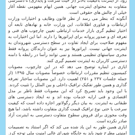
رود؛ از اینترنت باکیفیت بالاتر (از حیث سرعت و پایداری) تا دسترسی
متفاوت به محتوای اینترنت جهانی. همین ابهام مفهومی نقطه آغاز
خیلی از چالش های حقوقی است.
آنگونه که بنظر می رسد از نظر قانون وظایف و اختیارات وزارت
ارتباطات و فناوری اطلاعات، این وزارت خانه و نهادهای تابعه آن
اختیار تنظیم گری بازار خدمات ارتباطی تعیین چارچوب های فنی و
تعرفه ای و صدور پروانه برای اپراتورها را دارند. اما این اختیارات به
مفهوم صلاحیت برای ایجاد تفاوت در سطح دسترسی شهروندان به
اینترنت جهانی نیست. اپراتورها نیز به عنوان دارندگان پروانه فقط
مجری سیاستهای تنظیمی هستند و نمی توانند رأسا در رابطه با دامنه
دسترسی کاربران به اینترنت تصمیم گیری کنند.
ایازی در اینباره توضیح می دهد که در این چارچوب، مصوبات
کمیسیون تنظیم مقررات ارتباطات خصوصاً مصوبات سال ۱۳۹۵ (از
جمله جلسات ۲۳۷ و ۲۵۱) اهمیت دارد. این مصوبات ساختار تعرفه
گذاری و همین طور تفکیک ترافیک داخلی و بین الملل را تثبیت کردند.
با این وجود باید تصریح کرد که این مصوبات فقط ناظر بر مدل
اقتصادی و فنی ارایه خدمات بوده اند و نه ایجاد دسترسی های
طبقاتی به اینترنت. به بیان دیگر رگولاتور اجازه داده است که کیفیت
سرعت یا حتی نوع ترافیک قیمت گذاری متفاوت داشته باشد، اما هیچ
وقت مجوزی برای فروش سطوح متفاوت دسترسی به اینترنت آزاد
صادر نکرده است.
ایازی همین طور به این یاد شده می کند که اگر استناد به تصمیمات
امنیتی مطرح شود باید به جایگاه شورای عالی امنیت ملی توجه کرد.