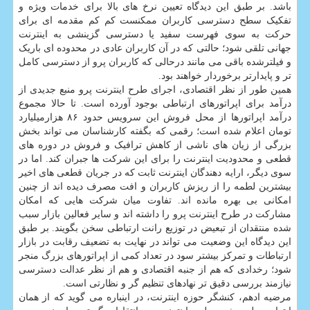
باشد. بر طبق این دیدگاه تعیین نرخ های بالا برای خدمات ویژه و
تفکیک سطح دسترسی کاربران ممکنست کم کم مقدمه ای برای
حرکت به سوی فهرست سفید یا دسترسی گزینشی به اینترنت
جهانی تلقی شود؛ حالتی که در آن کاربران عادی در محدوده ای باریک
و فیلترشده باقی می مانند درحالی که کاربران پرو از دسترسی کامل
تر و پایدارتر برخوردار خواهند بود.
همین طور از نظر اقتصادی، اجرای طرح اینترنت پرو منبع جدیدی از
درآمد برای اپراتورهای ارتباطی بوجود آورده است. تا حالا مجموع
درآمد اپراتورها از محل فروش این سرویس حدود ۸۶ هزارمیلیارد
تومان اعلام شده است؛ رقمی که بگفته کارشناسان می تواند بخش
بزرگی از زیان های ناشی از کاهش ترافیک و فروش در دوره های
قطعی و محدودیت اینترنت را برای این شرکت ها جبران کند. اما در
سوی دیگر، ارایه دهندگان اینترنت ثابت که در جریان قطعی های اخیر
بیشترین لطمه را از ریزش کاربران و افت مصرف دیده اند از چنین
امکانی بی بهره مانده اند. تفاوت میان شرکت هایی که امکان
مشارکت در طرح اینترنت پرو را داشته اند و سایر فعالین بازار سبب
شده منتقدان از تبعیض در توزیع رانت ارتباطی سخن بگویند. بر طبق
این دیدگاه این وضعیت می تواند در نهایت به تضعیف رقابت در بازار
ارتباطات و تمرکز بیشتر سود در تعداد کمی از اپراتورهای بزرگ منجر
شود؛ رخدادی که هم از جنبه اقتصادی و هم از نظر عدالت دسترسی
نیازمند بررسی دقیق تر نهادهای تنظیم گر و نظارتی است.
مرضیه ادهم، کنشگر حوزه اینترنت، در اینباره می گوید که از همان