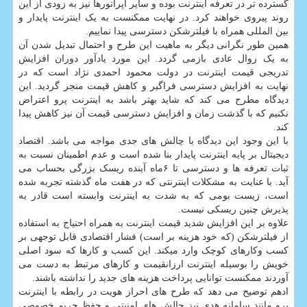
گسترده تر در تعرفه اینترنت بوده و سایر اپراتورها نیز به زودی از این
روند پیروی خواهند کرد. در نهایت ممکنست به یک اینترنت پایدار و
بین المللی همراه با فیلترشکن دسترسی پیدا نماییم.
همین طور نگرانی دیگر به ماهیت این طرح و احتمال تبدیل شدن آن
به یک روال عادی بازمی گردد. این مورد یادآور دوران افزایش
تدریجی قیمت اینترنت در دولت محمود احمدی نژاد است که در
نهایت به افزایش دسترسی فراگیر و کاهش قیمت منجر گردید. این
دیدگاه مطرح می کند که شاید بهتر باشد به اینترنت پرو اعتراض
نکنیم که با گذشت زمان و افزایش دسترسی قیمت آن نیز کاهش پیدا
کند.
با این وجود این دیدگاه با چالش های جدی مواجه می باشد. اقتصاد
دیجیتال بر پایه اینترنت پایدار بنا شده است و عدم اطمینان نسبت به
ثبات تعرفه ها و دسترسی تا ۶ماه آینده ریسک بزرگی بحساب می
آید. با عنایت به مشکلات اینترنتی که در هفت ماه گذشته تجربه شده
است، زیست بومی که به شدت به اینترنت وابسته است قادر به
پذیرش چنین ریسکی نیست.
علاوه بر این افزایش شدید قیمت اینترنت به همراه احتیاج به استفاده
از فیلترشکن (که خود هزینه بر است) فشار اقتصادی قابل توجهی بر
کسب وکارهای کوچک وارد میکند. این کسب و کارها که سود اصلی
خویش را بوسیله اینترنت ارزانقیمت و کارهای مرتبط به دست می
آوردند ممکنست توانایی پرداخت هزینه های جدید را نداشته باشند.
ادهم توضیح می دهد که طرح های احراز هویت در رابطه با اینترنت
پرو مانند سامانه هدی نیز چالش های امنیتی و حفظ حریم خصوصی