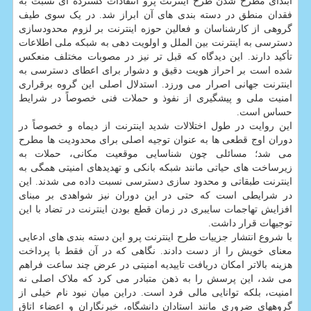
ابتدای مطرح شدن طرح اینترنت پرو انتقادات گسترده ای نسبت به
فقدان منطق در دسته بندی های آن ابراز شد. در یک سوی طیف
گروهی از کارشناسان و فعالین حوزه اینترنت بر لزوم محدودسازی
دسترسی به اینترنت بین الملل و اولویت دهی به شبکه ملی اطلاعات
تأکید دارند. این دیدگاه که قبل تر نیز در مصوبات مختلف منعکس
شده است بر احراز هویت دقیق و دشوار برای اعطای دسترسی به
اینترنت جهانی اصرار می ورزد. استدلال اصلی این گروه برقراری
امنیت ملی و پیشگیری از نفوذ و حملات فنی خصوصاً در شرایط
حساس است.
این روایت در طول اختلالات شدید اینترنت از دیماه و خصوصاً در
دوران اوج قطعی ها به عنوان توجیه اصلی برای محدودیت ها مطرح
می شد؛ مسائلی چون شناسایی موقعیت مکانی، حملات به
زیرساخت های حیاتی مانند شبکه بانکی و تهدیدهای امنیتی همگی به
اینترنت طبقاتی و محدود سازی دسترسی نسبت داده می شدند. این
در شرایطی است که حتی در این دوران نیز شواهدی بر مبنای
افزایش تهاجمات سایبری در زمان قطع بودن اینترنت در تضاد با این
توجیهات قرار داشت.
با شروع انتشار جزییات طرح اینترنت پرو این دسته بندی های ادعایی
معنای خویش را از دست دادند. نگاهی که در آن فقط با پرداخت
هزینه بالاتر امکان دریافت تاییدیه امنیتی در عرض چند ساعت فراهم
می شد، این پرسش را به ذهن متبادر می کرد که ملاک اصلی نه
امنیت، بلکه توانایی مالی فرد است. دراین میان نبود نام خیلی از
گروههای ضروری مانند استادان دانشگاه، خبرنگاران و اعضاء اتاق