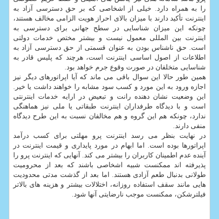
را به همراه دارد. خیلی از اشخاصی که بر حق دسترسی آزاد به
اینترنت تأکید دارند با میزان بالای احراز هویت الزامی مخالف هستند،
چونکه این میزان شناسایی در سطح جهانی برای دسترسی به
اینترنت بین المللی معمول نیست و بیشتر مختص خدمات دولتی
است. حق ناشناس بودن به عنوان قسمتی از حق دسترسی آزاد به
اطلاعات از اصول اساسی اینترنت است، هرچند که پلیس قادر به
شناسایی متخلفان در صورت وقوع جرم خواهد بود.
همین طور حالا این سوال باقی می ماند که آیا اپراتورهای دیگر نیز
اجازه ورود به این مورد و کسب سود مشابه را خواهند داشت یا خیر.
این وضعیت نشان دهنده رانت و تبعیض در ارایه خدمات اینترنتی
است و با دیدگاه طرفداران اینترنت طبقاتی یا ملی نیز هماهنگی
ندارد، چونکه هم این گروه و هم مخالفان نسبت به این طرح دیدگاه
منفی دارند.
در نهایت بنظر می رسد اینترنت پرو مهلتی برای کسب درآمد
اپراتورها بوده است. اما ابهام در مورد پایداری و قیمت اینترنت در
آینده عدم اطمینان کاربران را بیشتر می کند. آنهایی که اینترنت پرو را
پذیرفته اند ممکنست شبیه اشخاصی باشند که بعد از محرومیت
طولانی بدنبال طعم آزادی هستند. اما بعد از گذشت مدتی محدودیت
هایی مانند سقف استفاده روزانه، اختلالات بیشتر و هزینه های بالاتر
فیلترشکن، ممکنست موجب نارضایتی آنها شود.