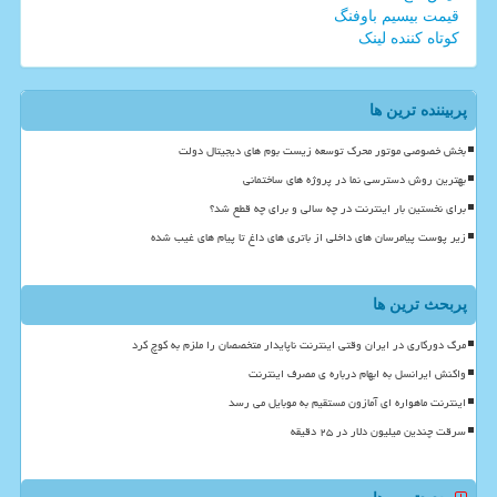
قیمت بیسیم باوفنگ
کوتاه کننده لینک
پربیننده ترین ها
بخش خصوصی موتور محرک توسعه زیست بوم های دیجیتال دولت
بهترین روش دسترسی نما در پروژه های ساختمانی
برای نخستین بار اینترنت در چه سالی و برای چه قطع شد؟
زیر پوست پیامرسان های داخلی از باتری های داغ تا پیام های غیب شده
پربحث ترین ها
مرگ دورکاری در ایران وقتی اینترنت ناپایدار متخصصان را ملزم به کوچ کرد
واکنش ایرانسل به ابهام درباره ی مصرف اینترنت
اینترنت ماهواره ای آمازون مستقیم به موبایل می رسد
سرقت چندین میلیون دلار در ۲۵ دقیقه