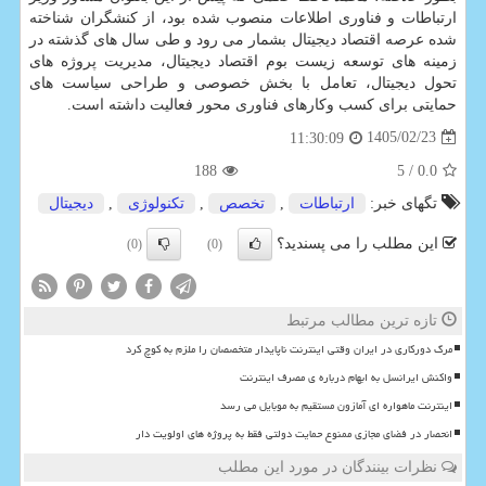
ارتباطات و فناوری اطلاعات منصوب شده بود، از کنشگران شناخته
شده عرصه اقتصاد دیجیتال بشمار می رود و طی سال های گذشته در
زمینه های توسعه زیست بوم اقتصاد دیجیتال، مدیریت پروژه های
تحول دیجیتال، تعامل با بخش خصوصی و طراحی سیاست های
حمایتی برای کسب وکارهای فناوری محور فعالیت داشته است.
1405/02/23
11:30:09
188
/ 5
0.0
تگهای خبر:
ارتباطات
,
تخصص
,
تكنولوژی
,
دیجیتال
این مطلب را می پسندید؟
(0)
(0)
تازه ترین مطالب مرتبط
مرگ دورکاری در ایران وقتی اینترنت ناپایدار متخصصان را ملزم به کوچ کرد
واکنش ایرانسل به ابهام درباره ی مصرف اینترنت
اینترنت ماهواره ای آمازون مستقیم به موبایل می رسد
انحصار در فضای مجازی ممنوع حمایت دولتی فقط به پروژه های اولویت دار
نظرات بینندگان در مورد این مطلب