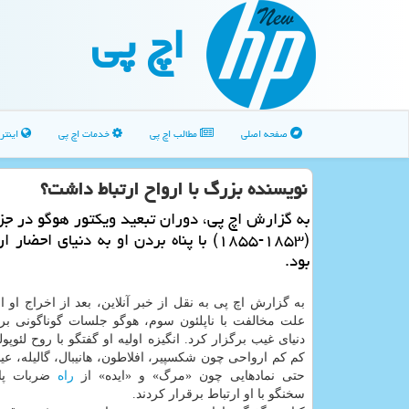
اچ پی
صفحه اصلی
مطالب اچ پی
خدمات اچ پی
اینتر
نویسنده بزرگ با ارواح ارتباط داشت؟
به گزارش اچ پی، دوران تبعید ویکتور هوگو در ج
(۱۸۵۳-۱۸۵۵) با پناه بردن او به دنیای احضار
بود.
به گزارش اچ پی به نقل از خبر آنلاین، بعد از اخراج او ا
علت مخالفت با ناپلئون سوم، هوگو جلسات گوناگونی برای
دنیای غیب برگزار کرد. انگیزه اولیه او گفتگو با روح لئوپول
کم کم ارواحی چون شکسپیر، افلاطون، هانیبال، گالیله، ع
حتی نمادهایی چون «مرگ» و «ایده» از
راه
ضربات پای
سخنگو با او ارتباط برقرار کردند.