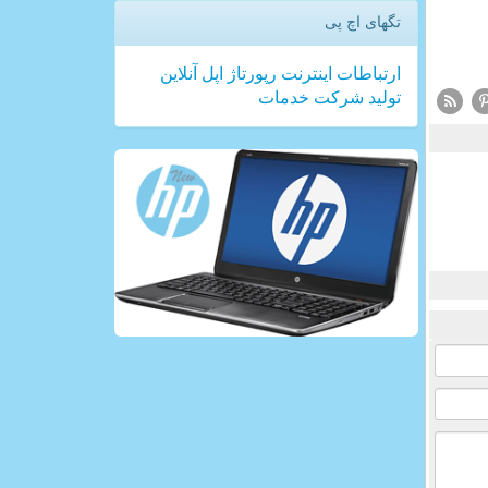
تگهای اچ پی
ارتباطات
اینترنت
رپورتاژ
اپل
آنلاین
تولید
شركت
خدمات