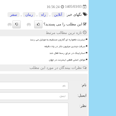
1405/03/03
16:56:24
تگهای خبر:
آنلاین
,
راه
,
رمان
,
سفر
این مطلب را می پسندید؟
(0)
(0)
تازه ترین مطالب مرتبط
اینترنت ماهواره ای آمازون مستقیم به موبایل می رسد
سرقت چندین میلیون دلار در ۲۵ دقیقه
استارلینک در عراق رسما فعال شد
عوامل اصلی قطعی اینترنت در جهان
نظرات بینندگان در مورد این مطلب
ن
نام:
ایمیل:
نظر: