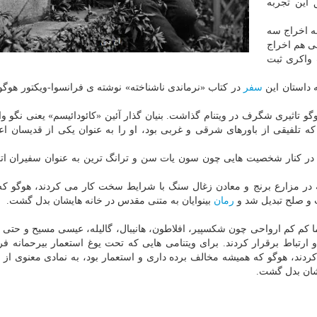
 این تجربه
ن از پناهندگان به اخراج سه
سی هم اخراج
 واکری ثبت
سفر
در کتاب «نرماندی ناشناخته» نوشته ی فرانسوا-ویکتور هوگ
روح هوگو تاثیری شگرف در ویتنام گذاشت. بنیان گذار آئین «کائودائیسم» یعنی نگو وا
 که تلفیقی از باورهای شرقی و غربی بود، او را به عنوان یکی از قدیسان ا
 را در کنار شخصیت هایی چون سون یات سن و ترانگ ترین به عنوان سفیران اتح
ه در مزارع برنج و معادن زغال سنگ با شرایط سخت کار می کردند، هوگو که
ت و صلح تبدیل شد و
رمان
بینوایان به متنی مقدس در خانه هایشان بدل گشت.
 اما کم کم ارواحی چون شکسپیر، افلاطون، هانیبال، گالیله، عیسی مسیح و حتی ن
 ارتباط برقرار کردند. برای ویتنامی هایی که تحت یوغ استعمار بیرحمانه فر
ند، هوگو که همیشه مخالف برده داری و استعمار بود، به نمادی معنوی از 
یشان بدل گشت.