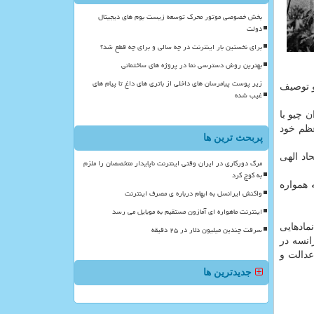
بخش خصوصی موتور محرک توسعه زیست بوم های دیجیتال
دولت
برای نخستین بار اینترنت در چه سالی و برای چه قطع شد؟
بهترین روش دسترسی نما در پروژه های ساختمانی
زیر پوست پیامرسان های داخلی از باتری های داغ تا پیام های
و توصیف
غیب شده
ن چیو با
عظم خود
پربحث ترین ها
اد الهی
مرگ دورکاری در ایران وقتی اینترنت ناپایدار متخصصان را ملزم
به کوچ کرد
 همواره
واکنش ایرانسل به ابهام درباره ی مصرف اینترنت
اینترنت ماهواره ای آمازون مستقیم به موبایل می رسد
مادهایی
سرقت چندین میلیون دلار در ۲۵ دقیقه
انسه در
عدالت و
جدیدترین ها