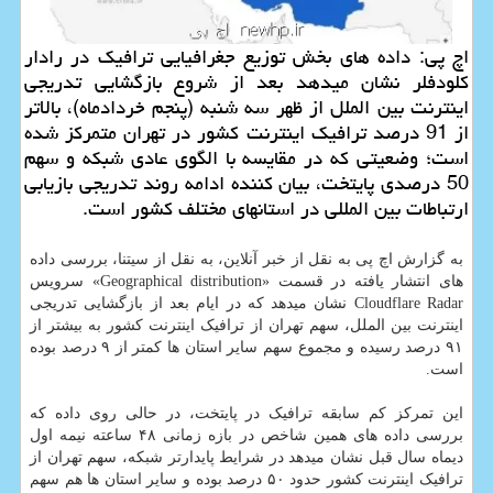
اچ پی: داده های بخش توزیع جغرافیایی ترافیک در رادار
کلودفلر نشان میدهد بعد از شروع بازگشایی تدریجی
اینترنت بین الملل از ظهر سه شنبه (پنجم خردادماه)، بالاتر
از 91 درصد ترافیک اینترنت کشور در تهران متمرکز شده
است؛ وضعیتی که در مقایسه با الگوی عادی شبکه و سهم
50 درصدی پایتخت، بیان کننده ادامه روند تدریجی بازیابی
ارتباطات بین المللی در استانهای مختلف کشور است.
به گزارش اچ پی به نقل از خبر آنلاین، به نقل از سیتنا، بررسی داده
های انتشار یافته در قسمت «Geographical distribution» سرویس
Cloudflare Radar نشان میدهد که در ایام بعد از بازگشایی تدریجی
اینترنت بین الملل، سهم تهران از ترافیک اینترنت کشور به بیشتر از
۹۱ درصد رسیده و مجموع سهم سایر استان ها کمتر از ۹ درصد بوده
است.
این تمرکز کم سابقه ترافیک در پایتخت، در حالی روی داده که
بررسی داده های همین شاخص در بازه زمانی ۴۸ ساعته نیمه اول
دیماه سال قبل نشان میدهد در شرایط پایدارتر شبکه، سهم تهران از
ترافیک اینترنت کشور حدود ۵۰ درصد بوده و سایر استان ها هم سهم