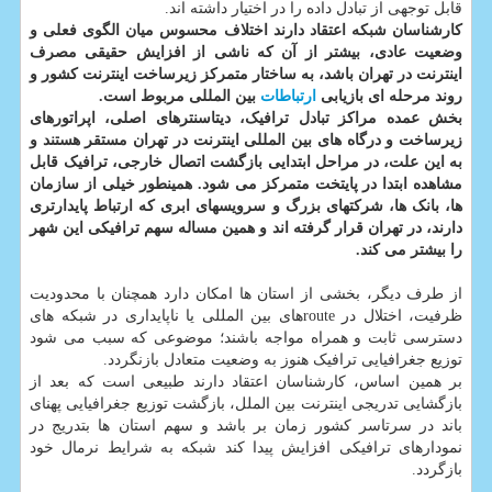
قابل توجهی از تبادل داده را در اختیار داشته اند.
کارشناسان شبکه اعتقاد دارند اختلاف محسوس میان الگوی فعلی و
وضعیت عادی، بیشتر از آن که ناشی از افزایش حقیقی مصرف
اینترنت در تهران باشد، به ساختار متمرکز زیرساخت اینترنت کشور و
روند مرحله ای بازیابی
ارتباطات
بین المللی مربوط است.
بخش عمده مراکز تبادل ترافیک، دیتاسنترهای اصلی، اپراتورهای
زیرساخت و درگاه های بین المللی اینترنت در تهران مستقر هستند و
به این علت، در مراحل ابتدایی بازگشت اتصال خارجی، ترافیک قابل
مشاهده ابتدا در پایتخت متمرکز می شود. همینطور خیلی از سازمان
ها، بانک ها، شرکتهای بزرگ و سرویسهای ابری که ارتباط پایدارتری
دارند، در تهران قرار گرفته اند و همین مساله سهم ترافیکی این شهر
را بیشتر می کند.
از طرف دیگر، بخشی از استان ها امکان دارد همچنان با محدودیت
ظرفیت، اختلال در routeهای بین المللی یا ناپایداری در شبکه های
دسترسی ثابت و همراه مواجه باشند؛ موضوعی که سبب می شود
توزیع جغرافیایی ترافیک هنوز به وضعیت متعادل بازنگردد.
بر همین اساس، کارشناسان اعتقاد دارند طبیعی است که بعد از
بازگشایی تدریجی اینترنت بین الملل، بازگشت توزیع جغرافیایی پهنای
باند در سرتاسر کشور زمان بر باشد و سهم استان ها بتدریج در
نمودارهای ترافیکی افزایش پیدا کند شبکه به شرایط نرمال خود
بازگردد.