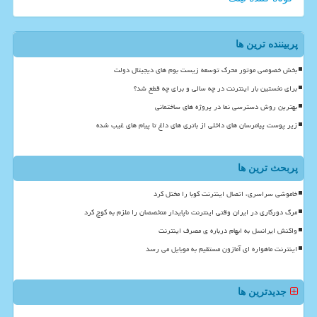
پربیننده ترین ها
بخش خصوصی موتور محرک توسعه زیست بوم های دیجیتال دولت
برای نخستین بار اینترنت در چه سالی و برای چه قطع شد؟
بهترین روش دسترسی نما در پروژه های ساختمانی
زیر پوست پیامرسان های داخلی از باتری های داغ تا پیام های غیب شده
پربحث ترین ها
خاموشی سراسری، اتصال اینترنت کوبا را مختل کرد
مرگ دورکاری در ایران وقتی اینترنت ناپایدار متخصصان را ملزم به کوچ کرد
واکنش ایرانسل به ابهام درباره ی مصرف اینترنت
اینترنت ماهواره ای آمازون مستقیم به موبایل می رسد
جدیدترین ها