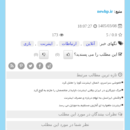
منبع:
newhp.ir
1405/03/08
18:07:27
173
/ 5
0.0
تگهای خبر:
آنلاین
,
ارتباطات
,
اینترنت
,
بازی
این مطلب را می پسندید؟
(0)
(0)
تازه ترین مطالب مرتبط
خاموشی سراسری، اتصال اینترنت کوبا را مختل کرد
مرگ دورکاری در ایران وقتی اینترنت ناپایدار متخصصان را ملزم به کوچ کرد
واکنش ایرانسل به ابهام درباره ی مصرف اینترنت
اینترنت ماهواره ای آمازون مستقیم به موبایل می رسد
نظرات بینندگان در مورد این مطلب
نظر شما در مورد این مطلب