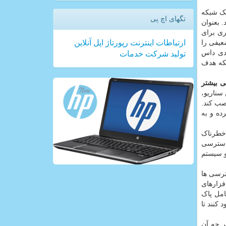
یک شبکه
تگهای اچ پی
. بعنوان
ری برای
ارتباطات
اینترنت
رپورتاژ
اپل
آنلاین
ضعیفی را
 دی داس
تولید
شركت
خدمات
بکه هدف
 بیشتر
سناریو،
صب کند.
ده و به
 اخیر دست کم ۴ یا ۵ باگ بحرانی (Critical) و خیلی خطرناک
 دسترسی
و سیستم
ترسی ها
فزارهای
امل پاک
 کنند تا
ر چه آن