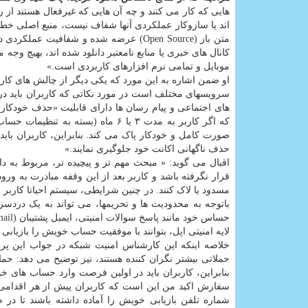
هایی که کار می کنند و چه آن هایی که غیرفعال هستند از
اند یا سازوکار عملکردی آنها شفاف نیست، منبع اصلی خط
متن باز (Open Source) عرضه شده و شفافی
کانال های خبری یا منابع نامعتبر دانلود شده اند، بهیچ 
موبایل و تمامی نرم افزارهای کاربردی است.»
او ضمن اشاره به این مورد که یکی دیگر از چالش های کا
سرویسهای مختلف است در مورد نکاتی که کاربران باید در 
های اجتماعی و پیام رسان ها دارای قابلیت «حذف خودکار ب
که اگر کاربر به مدت ۳ یا ۶ ماه (بس
صورت کامل و خودکار پاک می کند. بنابراین، کاربران با
حذف ناگهانی اکانت خود جلوگیری نمایند.»
اقبال می گوید: « مبحث مهم تر و پیچیده تر، مربوط به د
قرار نگرفته باشد و کاربر بعد از این وقفه مبادرت به ورو
مسدود یا لاک کنند. در چنین شرایطی، سیستم احیانا کاربر را
باتوجه به محدودیت ها و تحریمها، می تواند به یک دردس
لایه امنیتی اپل، بتوانند با موفقیت حساب خویش را بازیاب
خلاصه اینکه این کارشناس امنیت شبکه در جواب این
حملاتی بیشتر نگران کننده هستند، نیز توضیح می دهد: حم
بنابراین، کاربران باید در اولین فرصت وارد حساب های خو
شماره تلفن بازیابی خویش را آماده داشته باشند تا در ص