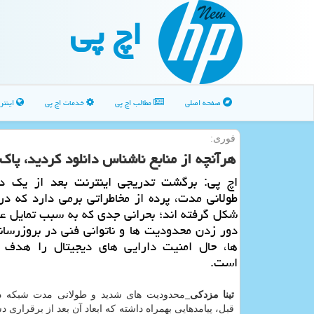
اچ پی
صفحه اصلی
مطالب اچ پی
خدمات اچ پی
اینتر
فوری:
هرآنچه از منابع ناشناس دانلود کردید، پاک
اچ پی: برگشت تدریجی اینترنت بعد از یک د
طولانی مدت، پرده از مخاطراتی برمی دارد که در
شکل گرفته اند؛ بحرانی جدی که به سبب تمایل ع
دور زدن محدودیت ها و ناتوانی فنی در بروزرسا
ها، حال امنیت دارایی های دیجیتال را هدف ق
است.
تینا مزدکی_
محدودیت های شدید و طولانی مدت شبکه در
قبل، پیامدهایی بهمراه داشته که ابعاد آن بعد از برقراری