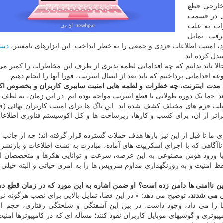
ارجی قطع
نی در قسمت
ات به علت
رفت. تمایل
د، امنیت اطلاعات فردی و جمعی را به خطر انداخت. این ابزارهای نامعتبر،
دست
دل کرده اند.
لا باید بدانیم که چه اقداماتی لطمه پذیری از طرف این مخاطرات را کمتر می 
قداماتی پرداختیم که باید بعد از اتصال اینترنت، فورا آنها را انجام دهیم.
ی مدت اینترنت، چه خطرات و لطمه هایی امنیت سایبری کاربران و بخصوص ا
: «ما یک دوره طولانی با قطع اینترنت مواجه بوده ایم. در این زمان، به لطف
اتر از آن، برای کسب و کارها، زیرساخت ها و کل اکوسیستم فناوری اطلاع
ما تا قبل از این نیز بارها هدف حملات گسترده قرار گرفته اند؛ چه از جانب 
ناآگاهی که با اجرای اسکریپت های آماده، مبادرت به نشت اطلاعات و بازنشر 
نیز با ورود هوش مصنوعی به این عرصه، سرعت و توانایی هکرها و متخصصان ا
ظ امنیت و به روزنگهداری مداوم سرویس ها را به امری حیاتی و البته خیلی 
ین ناامنی ها دامن زده است؟
او ضمن اشاره به این مورد که در زمان قطع 
سل می شدند،
توضیح می دهد: « در این فضا، تمایل بالایی برای نصب هرگونه نرم
 ها را می داد، وجود داشت. در بین این آشفتگی و شلختگی رفتاری، حجم ان
پیوتری و گوشیهای موبایل کاربران نفوذ کنند؛ مسأله ای که در کامپیوترها امنیت