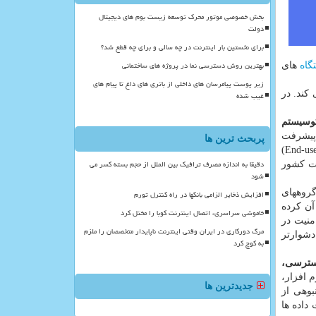
بخش خصوصی موتور محرک توسعه زیست بوم های دیجیتال
دولت
برای نخستین بار اینترنت در چه سالی و برای چه قطع شد؟
بهترین روش دسترسی نما در پروژه های ساختمانی
گاه
های
زیر پوست پیامرسان های داخلی از باتری های داغ تا پیام های
کند. در
غیب شده
کوسیستم
 پیشرفت
پربحث ترین ها
های هوش مصنوعی، شمار زیادی از باگ های خطرناک در پلت فرم های مختلف کشف شده اند. این باگ ها برای امنیت کاربران نهائی (End-user)
دقیقا به اندازه مصرف ترافیک بین الملل از حجم بسته کسر می
ات کشور
شود
گروههای
افزایش ذخایر الزامی بانکها در راه کنترل تورم
آن کرده
خاموشی سراسری، اتصال اینترنت کوبا را مختل کرد
منیت در
مرگ دورکاری در ایران وقتی اینترنت ناپایدار متخصصان را ملزم
دشوارتر
به کوچ کرد
دسترسی،
 افزار،
جدیدترین ها
بوهی از
 داده ها