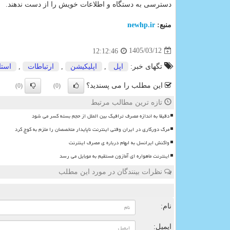
دسترسی به دستگاه و اطلاعات خویش را از دست ندهند.
منبع:
newhp.ir
1405/03/12
12:12:46
تگهای خبر:
اپل
,
اپلیكیشن
,
ارتباطات
,
استا
این مطلب را می پسندید؟
(0)
(0)
تازه ترین مطالب مرتبط
دقیقا به اندازه مصرف ترافیک بین الملل از حجم بسته کسر می شود
مرگ دورکاری در ایران وقتی اینترنت ناپایدار متخصصان را ملزم به کوچ کرد
واکنش ایرانسل به ابهام درباره ی مصرف اینترنت
اینترنت ماهواره ای آمازون مستقیم به موبایل می رسد
نظرات بینندگان در مورد این مطلب
ن
نام:
ایمیل: