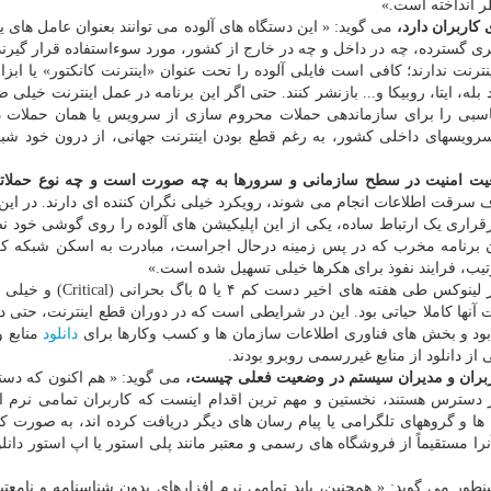
 انداخته است.»
 کاربران دارد،
می گوید: « این دستگاه های آلوده می توانند بعنوان عامل های 
اجمات سایبری گسترده، چه در داخل و چه در خارج از کشور، مورد سوءاستفاده قرار گیرند
ترنت ندارند؛ کافی است فایلی آلوده را تحت عنوان «اینترنت کانکتور» یا ابزا
بله، ایتا، روبیکا و... بازنشر کنند. حتی اگر این برنامه در عمل اینترنت خیلی 
مناسبی را برای سازماندهی حملات محروم سازی از سرویس یا همان حملات
 و سرویسهای داخلی کشور، به رغم قطع بودن اینترنت جهانی، از درون خود ش
ت امنیت در سطح سازمانی و سرورها به چه صورت است و چه نوع حملاتی
ف سرقت اطلاعات انجام می شوند، رویکرد خیلی نگران کننده ای دارند. در این 
برقراری یک ارتباط ساده، یکی از این اپلیکیشن های آلوده را روی گوشی خود ن
ن برنامه مخرب که در پس زمینه درحال اجراست، مبادرت به اسکن شبکه کر
تیب، فرایند نفوذ برای هکرها خیلی تسهیل شده است.»
به قول وی در سطح سرورها بخصوص سرورهای مبتنی بر لینوکس طی هفته های
نها کاملا حیاتی بود. این در شرایطی است که در دوران قطع اینترنت، حتی
ود و بخش های فناوری اطلاعات سازمان ها و کسب وکارها برای
دانلود
منابع 
ز دانلود از منابع غیررسمی روبرو بودند.
ربران و مدیران سیستم در وضعیت فعلی چیست،
می گوید: « هم اکنون که دس
 دسترس هستند، نخستین و مهم ترین اقدام اینست که کاربران تمامی نرم ا
ها و گروههای تلگرامی یا پیام رسان های دیگر دریافت کرده اند، به صورت ک
نرا مستقیماً از فروشگاه های رسمی و معتبر مانند پلی استور یا اپ استور دانلود
طور می گوید: « همچنین، باید تمامی نرم افزارهای بدون شناسنامه و نامعتب