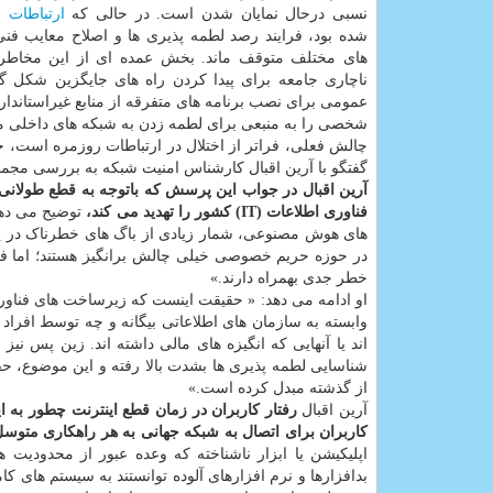
نسبی درحال نمایان شدن است. در حالی که
ارتباطات
خ
شده بود، فرایند رصد لطمه پذیری ها و اصلاح معایب ف
های مختلف متوقف ماند. بخش عمده ای از این مخاطر
ناچاری جامعه برای پیدا کردن راه های جایگزین شکل گ
عمومی برای نصب برنامه های متفرقه از منابع غیراستاندار
شخصی را به منبعی برای لطمه زدن به شبکه های داخلی مب
چالش فعلی، فراتر از اختلال در ارتباطات روزمره است، حا
گفتگو با آرین اقبال کارشناس امنیت شبکه به بررسی مجموعه ا
آرین اقبال در جواب این پرسش که باتوجه به قطع طولان
فناوری اطلاعات (IT) کشور را تهدید می کند،
توضیح می دهد
در حوزه حریم خصوصی خیلی چالش برانگیز هستند؛ اما فر
خطر جدی بهمراه دارند.»
او ادامه می دهد: « حقیقت اینست که زیرساخت های فناوری 
وابسته به سازمان های اطلاعاتی بیگانه و چه توسط افراد 
اند یا آنهایی که انگیزه های مالی داشته اند. زین پس 
شناسایی لطمه پذیری ها بشدت بالا رفته و این موضوع، حف
از گذشته مبدل کرده است.»
آرین اقبال
رفتار کاربران در زمان قطع اینترنت چطور به ا
کاربران برای اتصال به شبکه جهانی به هر راهکاری متو
اپلیکیشن یا ابزار ناشناخته که وعده عبور از محدودیت
بدافزارها و نرم افزارهای آلوده توانستند به سیستم های کام