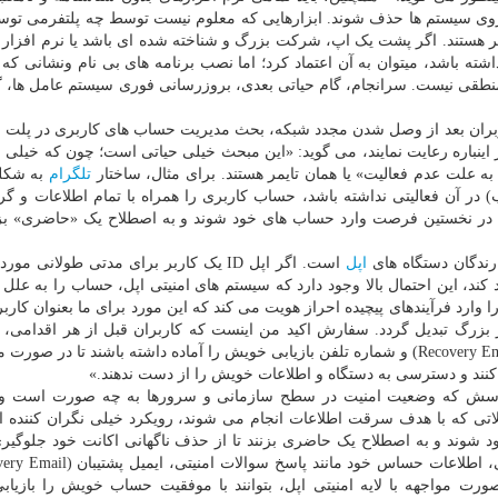
 روی سیستم ها حذف شوند. ابزارهایی که معلوم نیست توسط چه پلتفرمی توسع
ر هستند. اگر پشت یک اپ، شرکت بزرگ و شناخته شده ای باشد یا نرم افزار
ت عملکردی داشته باشد، میتوان به آن اعتماد کرد؛ اما نصب برنامه های بی نام ونشانی که
وجه منطقی نیست. سرانجام، گام حیاتی بعدی، بروزرسانی فوری سیستم عامل ها، 
ربران بعد از وصل شدن مجدد شبکه، بحث مدیریت حساب های کاربری در پلت ف
اینباره رعایت نمایند، می گوید: «این مبحث خیلی حیاتی است؛ چون که خیلی ا
ه علت عدم فعالیت» یا همان تایمر هستند. برای مثال، ساختار
تلگرام
به شکل
ته به تنظیمات حساب) در آن فعالیتی نداشته باشد، حساب کاربری را همراه با تمام اطلاعات و گ
ید در نخستین فرصت وارد حساب های خود شوند و به اصطلاح یک «حاضری» بزنن
ارندگان دستگاه های
اپل
است. اگر اپل ID یک کاربر برای مدتی طولانی مو
د کند، این احتمال بالا وجود دارد که سیستم های امنیتی اپل، حساب را به علل
 وارد فرآیندهای پیچیده احراز هویت می کند که این مورد برای ما بعنوان کاربر
ر بزرگ تبدیل گردد. سفارش اکید من اینست که کاربران قبل از هر اقدامی، 
حساس خود مانند پاسخ سوالات امنیتی، ایمیل پشتیبان (Recovery Email) و شماره تلفن بازیابی خویش را آماده داشته باشند تا در
ی کنند و دسترسی به دستگاه و اطلاعات خویش را از دست ندهند.»
 پرسش که وضعیت امنیت در سطح سازمانی و سرورها به چه صورت است و 
لاتی که با هدف سرقت اطلاعات انجام می شوند، رویکرد خیلی نگران کننده ای
د شوند و به اصطلاح یک حاضری بزنند تا از حذف ناگهانی اکانت خود جلوگیری 
ورت مواجهه با لایه امنیتی اپل، بتوانند با موفقیت حساب خویش را بازیابی