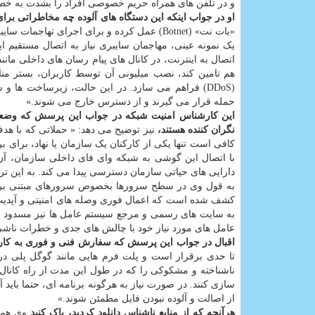
و در تلفن های همراه حریم خصوصی افراد را بشدت به خطر
او در جواب اینکه این دستگاه های آلوده چه مخاطراتی برای
«بات نت» (Botnet) عمل کرده و برای اجرای ته
یک نمونه عینی، مهاجمان سایبری نیاز به اتصال مستقیم این
اتصال به اینترنت، در کانال های پیام رسان های داخلی مانند 
هم تامین کند، نصب میلیونی آن توسط کاربران، بستر 
(DDoS) فراهم می سازد. در این حالت، زیرساخت ها
حمله قرار می گیرند و از دسترس خارج می شوند.»
این کارشناس امنیت شبکه در جواب این پرسش که وضعی
نگران کننده هستند،
نیز توضیح می دهد: « حملاتی که با هد
کافی است تنها یکی از کارکنان یک سازمان یا نهاد، برای 
با اتصال این گوشی به شبکه وای فای داخلی سازمان، آ
دارایی های حیاتی سازمان دسترسی پیدا می کند. به این تر
کشف شده است که اعمال فوری وصله های امنیتی و آپدیت آ
به سایت های رسمی و مرجع سیستم عامل ها نیز مسدود ب
عامل های مورد نیاز خود با چالش های جدی و خطرات ناشی ا
اقبال در جواب این پرسش که سفارش فنی و فوری به کا
تا حدی برقرار است و پلت فرم هایی مانند گوگل پلی در
ناشناخته و مشکوکی را که در طول این مدت از راه کانال 
سازی کنند. در صورت نیاز به هرگونه برنامه ای، حتما باید آ
از اصالت و آلوده نبودن فایل مطمئن شوند.»
هرآنچه که از منابع ناشناس دانلود کردید، پاک کنید
وی همین