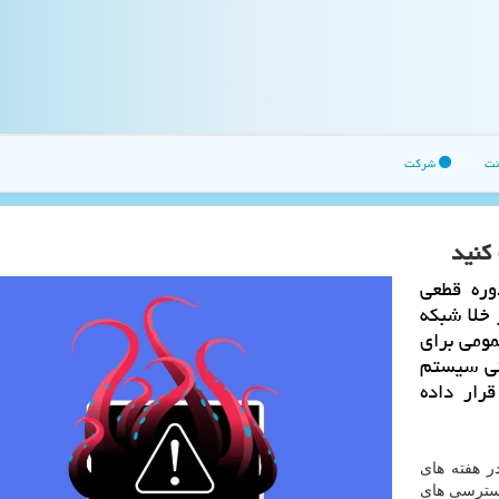
نت
شرکت
 کنید
وره قطعی
 خلا شبکه
مومی برای
نی سیستم
رار داده
 هفته های
 دسترسی های