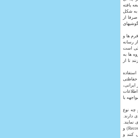
ه یافته
 به شکل
 صرفا از
گوشیهای
رم ها و
ز رسانه
ی است
روه ها به
د تا از
رد استفاده
 حفاظتی
 ایرانی،
اطلاعات
 صورت مواجهه با
چه نوع
 دارند.
نمایند.
سفارش اکید من این است که کاربران پیش از هر اقدامی، اطلاعات حساس خود مانند پاسخ سوالات امنیتی، ایمیل پشتیبان (Recovery Email) و
 کنند و