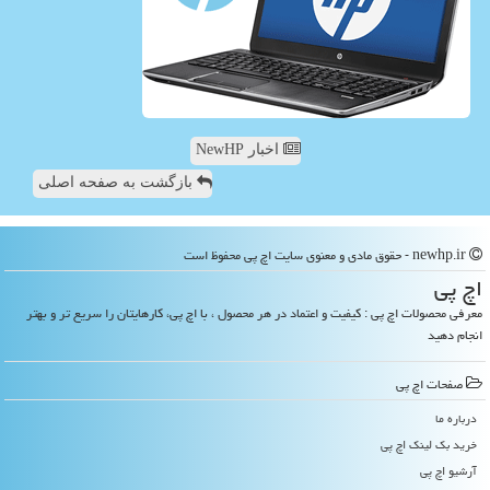
اخبار NewHP
بازگشت به صفحه اصلی
newhp.ir - حقوق مادی و معنوی سایت اچ پی محفوظ است
اچ پی
معرفی محصولات اچ پی : کیفیت و اعتماد در هر محصول ، با اچ پی، کارهایتان را سریع تر و بهتر
انجام دهید
صفحات اچ پی
درباره ما
خرید بک لینک اچ پی
آرشیو اچ پی