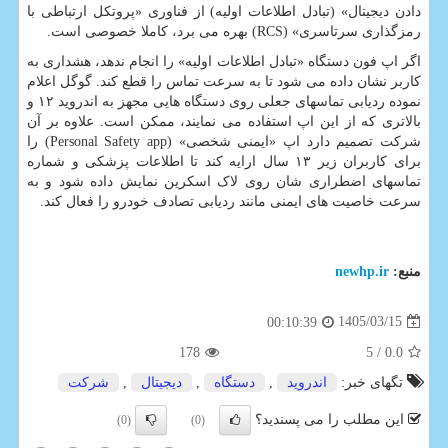
دادن دیجیتال» (تبادل اطلاعات اولیه) از فناوری «پروتکل ارتباطی با
رمزگذاری سرتاسری» (RCS) بهره می برد، کاملا خصوصی است.
اگر اپ فون دستگاه «تبادل اطلاعات اولیه» را انجام ندهد، هشداری به
کاربر نشان داده می شود تا به سرعت تماس را قطع کند. گوگل اعلام
نموده ردیابی تماسهای جعلی روی دستگاه هایی مجهز به اندروید ۱۲ و
بالاتری که از این اپ استفاده می نمایند، ممکن است. علاوه بر آن
شرکت تصمیم دارد اپ «ایمنی شخصی» (Personal Safety app) را
برای کاربران زیر ۱۳ سال ارایه کند تا اطلاعات پزشکی و شماره
تماسهای اضطراری شان روی لاک اسکرین نمایش داده شود و به
سرعت خاصیت های ایمنی مانند ردیابی تصادف خودرو را فعال کند.
منبع:
newhp.ir
1405/03/15
00:10:39
178
/ 5
0.0
تگهای خبر:
اندروید
,
دستگاه
,
دیجیتال
,
شركت
این مطلب را می پسندید؟
(0)
(0)