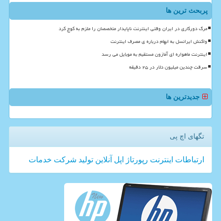
پربحث ترین ها
مرگ دورکاری در ایران وقتی اینترنت ناپایدار متخصصان را ملزم به کوچ کرد
واکنش ایرانسل به ابهام درباره ی مصرف اینترنت
اینترنت ماهواره ای آمازون مستقیم به موبایل می رسد
سرقت چندین میلیون دلار در ۲۵ دقیقه
جدیدترین ها
تگهای اچ پی
ارتباطات
اینترنت
رپورتاژ
اپل
آنلاین
تولید
شركت
خدمات