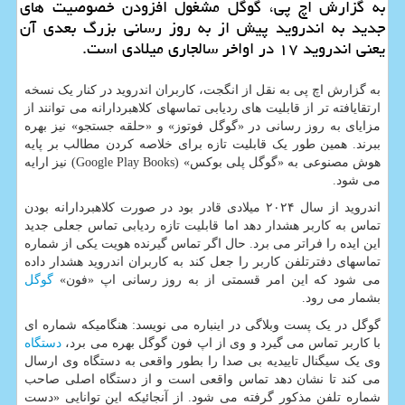
به گزارش اچ پی، گوگل مشغول افزودن خصوصیت های
جدید به اندروید پیش از به روز رسانی بزرگ بعدی آن
یعنی اندروید ۱۷ در اواخر سالجاری میلادی است.
به گزارش اچ پی به نقل از انگجت، کاربران اندروید در کنار یک نسخه
ارتقایافته تر از قابلیت های ردیابی تماسهای کلاهبردارانه می توانند از
مزایای به روز رسانی در «گوگل فوتوز» و «حلقه جستجو» نیز بهره
ببرند. همین طور یک قابلیت تازه برای خلاصه کردن مطالب بر پایه
هوش مصنوعی به «گوگل پلی بوکس» (Google Play Books) نیز ارایه
می شود.
اندروید از سال ۲۰۲۴ میلادی قادر بود در صورت کلاهبردارانه بودن
تماس به کاربر هشدار دهد اما قابلیت تازه ردیابی تماس جعلی جدید
این ایده را فراتر می برد. حال اگر تماس گیرنده هویت یکی از شماره
تماسهای دفترتلفن کاربر را جعل کند به کاربران اندروید هشدار داده
می شود که این امر قسمتی از به روز رسانی اپ «فون»
گوگل
بشمار می رود.
گوگل در یک پست وبلاگی در اینباره می نویسد: هنگامیکه شماره ای
با کاربر تماس می گیرد و وی از اپ فون گوگل بهره می برد،
دستگاه
وی یک سیگنال تاییدیه بی صدا را بطور واقعی به دستگاه وی ارسال
می کند تا نشان دهد تماس واقعی است و از دستگاه اصلی صاحب
شماره تلفن مذکور گرفته می شود. از آنجائیکه این توانایی «دست