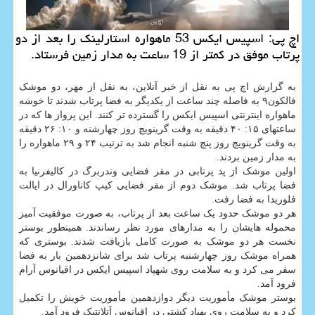
اچ پی: اسپیس ایکس 53 ماهواره استارلینک را بعد از دو
پرتاب موفق در کمتر از 19 ساعت به مدار زمین فرستاد.
به گزارش اچ پی به نقل از خبر آنلاین، به نقل از مهر، دو موشک
فالکون۹ به فاصله چند ساعت از یکدیگر به فضا پرتاب شدند تا خوشه
ماهواره اینترنتی اسپیس ایکس را گسترده تر کنند. این پرواز ها که در
ساعتهای ۱۵: ۴۰ دقیقه به وقت گرینویچ روز چهارشنه و ۱۰: ۲۶ دقیقه
به وقت گرینویچ روز پنچ شنبه انجام شد به ترتیب ۲۴ و ۲۹ ماهواره را
به مدار زمین بردند.
اولین موشک از پد پرتابی در مقر فضایی وندربرگ در کالیفرنیا به
فضا پرتاب شد. موشک دوم از مقر فضایی کیپ کاناورال در ایالت
فلوریدا به فضا رفت.
هر دو موشک حدود یک ساعت بعد از پرتاب، به صورت موفقیت آمیز
محموله هایشان را به مدارهای مورد نظر رساندند. همینطور بوستر
نخست هر دو موشک به صورت کامل بازیافت شدند. بوستری که
همراه موشک روز چهارشنبه پرتاب شد برای شانزدهمین بار به فضا
سفر می کرد و به سلامت روی شهپاد اسپیس ایکس در اقیانوس آرام
فرود آمد.
بوستر موشک مأموریت دیگر دوازدهمین مأموریت خویش را تکمیل
کرد و به سلامت روی پهپاد کشتی در اقیانوس آتلانتیک فرود آمد.