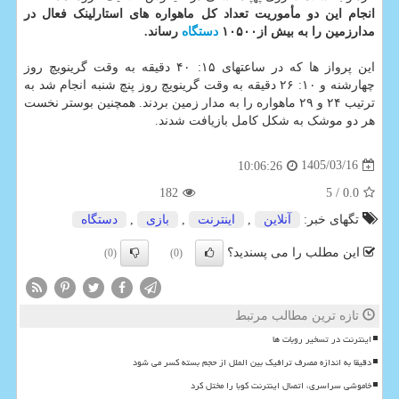
انجام این دو مأموریت تعداد کل ماهواره های استارلینک فعال در
مدارزمین را به بیش از۱۰۵۰۰
دستگاه
رساند.
این پرواز ها که در ساعتهای ۱۵: ۴۰ دقیقه به وقت گرینویچ روز
چهارشنه و ۱۰: ۲۶ دقیقه به وقت گرینویچ روز پنچ شنبه انجام شد به
ترتیب ۲۴ و ۲۹ ماهواره را به مدار زمین بردند. همچنین بوستر نخست
هر دو موشک به شکل کامل بازیافت شدند.
1405/03/16
10:06:26
182
/ 5
0.0
تگهای خبر:
آنلاین
,
اینترنت
,
بازی
,
دستگاه
این مطلب را می پسندید؟
(0)
(0)
تازه ترین مطالب مرتبط
اینترنت در تسخیر روبات ها
دقیقا به اندازه مصرف ترافیک بین الملل از حجم بسته کسر می شود
خاموشی سراسری، اتصال اینترنت کوبا را مختل کرد