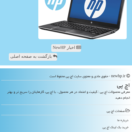
اخبار NewHP
بازگشت به صفحه اصلی
newhp.ir - حقوق مادی و معنوی سایت اچ پی محفوظ است
اچ پی
معرفی محصولات اچ پی : کیفیت و اعتماد در هر محصول ، با اچ پی، کارهایتان را سریع تر و بهتر
انجام دهید
صفحات اچ پی
درباره ما
خرید بک لینک اچ پی