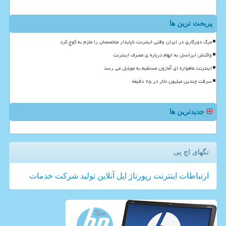
پربحث ترین ها
مرگ دورکاری در ایران وقتی اینترنت ناپایدار متخصصان را ملزم به کوچ کرد
واکنش ایرانسل به ابهام درباره ی مصرف اینترنت
اینترنت ماهواره ای آمازون مستقیم به موبایل می رسد
سرقت چندین میلیون دلار در ۲۵ دقیقه
جدیدترین ها
تگهای اچ پی
ارتباطات
اینترنت
رپورتاژ
اپل
آنلاین
تولید
شركت
خدمات