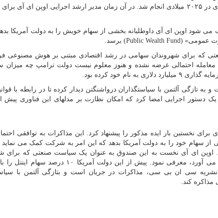
بین دولت ترامپ و سم آلتمن مدیر ارشد اجرایی اوپن ای آی در ۲۰۲۵ میلادی انجام شد. در آن زمان مدیر ارشد اجرایی اوپن ای آی 
ب می شود اوپن ای آی داوطلبانه بخشی از سهام خویش را به دولت آمریکا بدهد
Public W) برسد.
تی که برای شهروندان سهامی در رشد اقتصادی مبتنی بر هوش مصنوعی فر
ی معامله احتمالی عرضه نشده و هنوز معلوم نیست دولت ترامپ چه میزان 
ه تازگی آلتمن با سیاستگذاران درواشنگتن دیدار کرده تا در رابطه با قوا
 یک دستور اجرایی امضا کرد که امکان نظارت بر مدلهای این فناوری پیش 
برای نخستین بار ایده مذکور را پیشنهاد کرد. این مذاکرات به توافقی احتما
ی از سهام خود را به دولت آمریکا بدهد که این امر به شرکت کمک می نماید 
ق ثروت عمومی (Public Wealth Fund) برسد. اوپن ای آی نخست به این صندوق به عنوان یک سیاست صنعتی که برا
سهامی در رشد اقتصادی مبتنی بر هوش مصنوعی فراهم می آورد، معرفی نمود. پیش از این دولت آمریکا
ه نوشته نشریه سی ان بی سی، مذاکرات در جریان است و بتازگی آلتمن با سیاس
 مذاکره کند.