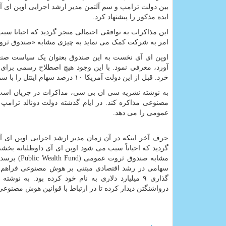
ایده مذکور را پیشنهاد کرد.
این مذاکرات به توافقی احتمالی منجر گردید که احیانا سب
امر به شرکت کمک می نماید به چیزی مشابه «صندوق ثروت عمومی» (ealth Fund
اوپن ای آی نخست به این صندوق بعنوان یک سیاست صنع
آورد، معرفی نمود. با این وجود هیچ اصطلاح رسمی برا
خرد. قبل از این دولت آمریکا ۱۰ درصد سهام اینتل را با سرمایه گذاری ۹ میلیارد دلاری به نام خود کرده بود.
به نوشته نشریه سی ان بی سی، مذاکرات در جریان است و ب
مصنوعی مذاکره کند. در ایام گذشته دولت دونالد ترامپ
عمومی را می دهد.
حرف آخر اینکه در آن زمان مدیر ارشد اجرایی اوپن ای آی 
گردید که احیاناً سبب می شود اوپن ای آی داوطلبانه بخش
مشابه صندو
گذاری ۹ میلیارد دلاری به نام خود کرده بود. ب
درواشنگتن دیدار کرده تا در ارتباط با قوانین هوش مصنوعی