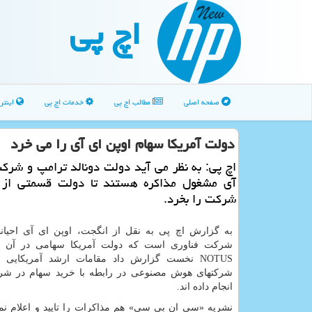
اچ پی
صفحه اصلی
مطالب اچ پی
خدمات اچ پی
اینتر
دولت آمریکا سهام اوپن ای آی را می خرد
اچ پی: به نظر می آید دولت دونالد ترامپ و شرک
آی مشغول مذاکره هستند تا دولت قسمتی از 
شرکت را بخرد.
به گزارش اچ پی به نقل از انگجت، اوپن ای آی احیانا
شرکت فناوری است که دولت آمریکا سهامی در آن دا
NOTUS نخست گزارش داد مقامات ارشد آمریکایی م
شرکتهای هوش مصنوعی در رابطه با خرید سهام در شر
انجام داده اند.
نشریه «سی ان بی سی» هم مذاکرات را تایید و اعلام نم