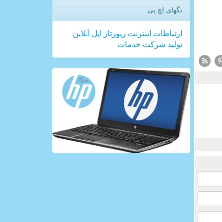
تگهای اچ پی
ارتباطات
اینترنت
رپورتاژ
اپل
آنلاین
تولید
شركت
خدمات