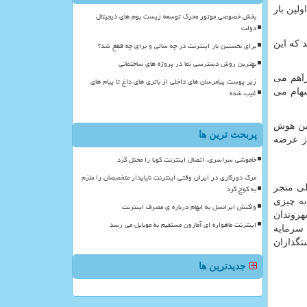
برای اولین بار
بخش خصوصی موتور محرک توسعه زیست بوم های دیجیتال
دولت
 که این
برای نخستین بار اینترنت در چه سالی و برای چه قطع شد؟
بهترین روش دسترسی نما در پروژه های ساختمانی
اهم می
زیر پوست پیامرسان های داخلی از باتری های داغ تا پیام های
سهام می
غیب شده
نین هوش
پربحث ترین ها
از عرضه
خاموشی سراسری، اتصال اینترنت کوبا را مختل کرد
مرگ دورکاری در ایران وقتی اینترنت ناپایدار متخصصان را ملزم
لی منجر
به کوچ کرد
به چیزی
واکنش ایرانسل به ابهام درباره ی مصرف اینترنت
ی شهروندان
اینترنت ماهواره ای آمازون مستقیم به موبایل می رسد
 ۱۰ درصد سهام اینتل را با سرمایه
تگذاران
جدیدترین ها