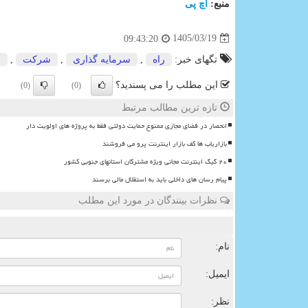
منبع:
اچ پی
1405/03/19
09:43:20
تگهای خبر:
راه
,
سرمایه گذاری
,
شركت
,
ص
این مطلب را می پسندید؟
(0)
(0)
تازه ترین مطالب مرتبط
انحصار در فضای مجازی ممنوع حمایت دولتی فقط به پروژه های اولویت دار
بازاریاب ها کف بازار اینترنت پرو می فروشند
۲۰ گیگ اینترنت مجانی ویژه مشترکان استانهای جنوبی کشور
پیام رسان های داخلی باید به استقلال مالی برسند
نظرات بینندگان در مورد این مطلب
ن
نام:
ایمیل:
نظر: