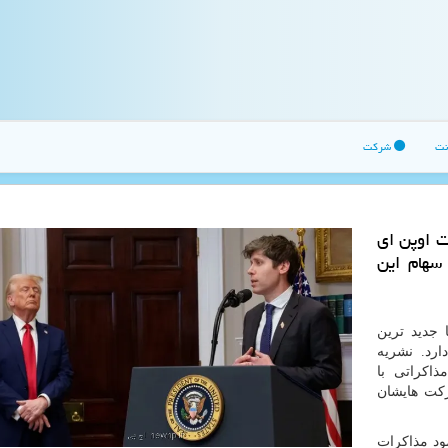
نت
شرکت
ت اوپن ای
سهام این
 جدید ترین
رد. نشریه
ذاکراتی با
کت هایشان
ود مذاکرات