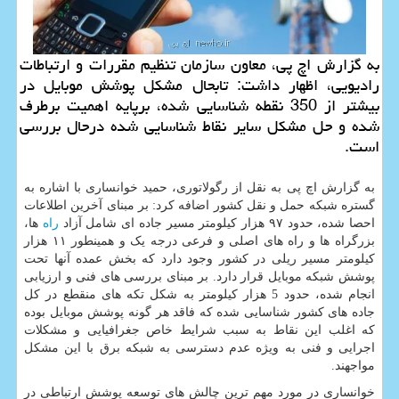
به گزارش اچ پی، معاون سازمان تنظیم مقررات و ارتباطات
رادیویی، اظهار داشت: تابحال مشکل پوشش موبایل در
بیشتر از 350 نقطه شناسایی شده، برپایه اهمیت برطرف
شده و حل مشکل سایر نقاط شناسایی شده درحال بررسی
است.
به گزارش اچ پی به نقل از رگولاتوری، حمید خوانساری با اشاره به
گستره شبکه حمل و نقل کشور اضافه کرد: بر مبنای آخرین اطلاعات
احصا شده، حدود ۹۷ هزار کیلومتر مسیر جاده ای شامل آزاد
راه
ها،
بزرگراه ها و راه های اصلی و فرعی درجه یک و همینطور ۱۱ هزار
کیلومتر مسیر ریلی در کشور وجود دارد که بخش عمده آنها تحت
پوشش شبکه موبایل قرار دارد. بر مبنای بررسی های فنی و ارزیابی
انجام شده، حدود 5 هزار کیلومتر به شکل تکه های منقطع در کل
جاده های کشور شناسایی شده که فاقد هر گونه پوشش موبایل بوده
که اغلب این نقاط به سبب شرایط خاص جغرافیایی و مشکلات
اجرایی و فنی به ویژه عدم دسترسی به شبکه برق با این مشکل
مواجهند.
خوانساری در مورد مهم ترین چالش های توسعه پوشش ارتباطی در