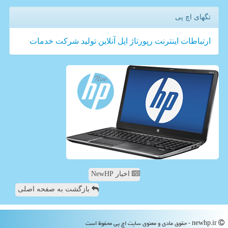
تگهای اچ پی
ارتباطات
اینترنت
رپورتاژ
اپل
آنلاین
تولید
شركت
خدمات
اخبار NewHP
بازگشت به صفحه اصلی
newhp.ir - حقوق مادی و معنوی سایت اچ پی محفوظ است