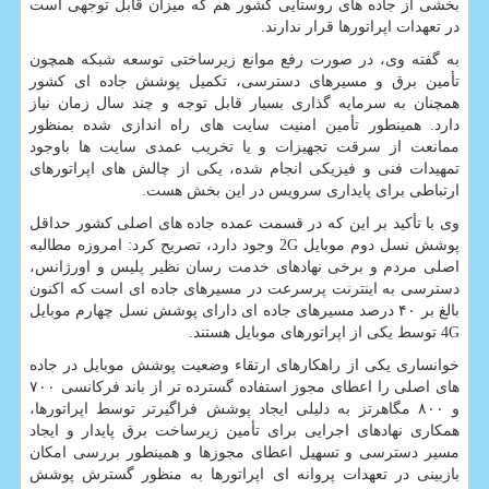
بخشی از جاده های روستایی کشور هم که میزان قابل توجهی است
در تعهدات اپراتورها قرار ندارند.
به گفته وی، در صورت رفع موانع زیرساختی توسعه شبکه همچون
تأمین برق و مسیرهای دسترسی، تکمیل پوشش جاده ای کشور
همچنان به سرمایه گذاری بسیار قابل توجه و چند سال زمان نیاز
دارد. همینطور تأمین امنیت سایت های راه اندازی شده بمنظور
ممانعت از سرقت تجهیزات و یا تخریب عمدی سایت ها باوجود
تمهیدات فنی و فیزیکی انجام شده، یکی از چالش های اپراتورهای
ارتباطی برای پایداری سرویس در این بخش هست.
وی با تأکید بر این که در قسمت عمده جاده های اصلی کشور حداقل
پوشش نسل دوم موبایل 2G وجود دارد، تصریح کرد: امروزه مطالبه
اصلی مردم و برخی نهادهای خدمت رسان نظیر پلیس و اورژانس،
دسترسی به اینترنت پرسرعت در مسیرهای جاده ای است که اکنون
بالغ بر ۴۰ درصد مسیرهای جاده ای دارای پوشش نسل چهارم موبایل
4G توسط یکی از اپراتورهای موبایل هستند.
خوانساری یکی از راهکارهای ارتقاء وضعیت پوشش موبایل در جاده
های اصلی را اعطای مجوز استفاده گسترده تر از باند فرکانسی ۷۰۰
و ۸۰۰ مگاهرتز به دلیلی ایجاد پوشش فراگیرتر توسط اپراتورها،
همکاری نهادهای اجرایی برای تأمین زیرساخت برق پایدار و ایجاد
مسیر دسترسی و تسهیل اعطای مجوزها و همینطور بررسی امکان
بازبینی در تعهدات پروانه ای اپراتورها به منظور گسترش پوشش