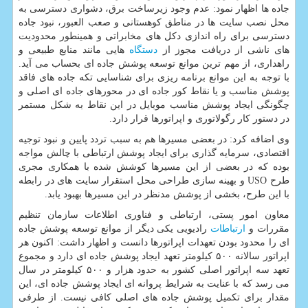
جاده ها اظهار نمود: عدم وجود زیرساخت برق، دشواری دسترسی به
محل نصب سایت ها در مناطق کوهستانی و صعب العبور، نبود جاده
دسترسی برای راه اندازی دکل های مخابراتی و همینطور محدودیت
های ناشی از دریافت مجوز از
دستگاه
هایی مانند منابع طبیعی و
راهداری، از مهم ترین موانع توسعه پوشش جاده ای بحساب می آید.
با توجه به این موانع برنامه ریزی برای شناسایی تکه جاده های فاقد
پوشش مناسب و یا نقاط کور جاده ای در محورهای جاده ای اصلی و
چگونگی ایجاد پوشش مناسب موبایل در این نقاط به شکل مستمر
در دستور کار رگولاتوری و اپراتورها قرار دارد.
وی اضافه کرد: در بعضی مسیرها هم به سبب تردد پایین و نبود توجیه
اقتصادی، سرمایه گذاری برای ایجاد پوشش ارتباطی با چالش مواجه
بوده که در بعضی از این مسیرها کوشش شده با همکاری مجری
طرح USO و بهینه سازی طراحی محل استقرار سایت های در رابطه
با این طرح، بخشی از پوشش مدنظر در این مسیرها بهبود یابد.
معاون امور پستی، ارتباطی و فناوری اطلاعات سازمان تنظیم
مقررات و
ارتباطات
رادیویی یکی دیگر از موانع توسعه پوشش جاده
ای را محدود بودن تعهدات اپراتورها دانست و اظهار داشت: اکنون هر
اپراتور سالانه ۵۰۰ کیلومتر تعهد ایجاد پوشش جاده ای دارد و مجموع
تعهد سه اپراتور اصلی کشور به حدود هزار و ۵۰۰ کیلومتر در سال
می رسد که با عنایت به شرایط پروانه ای ایجاد پوشش جاده ای، این
مقدار برای تکمیل پوشش جاده های اصلی کافی نیست. از طرفی