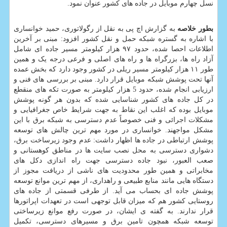
نسل چهارم موبایل در جاده های کشور عنوان نمود.
بطور خلاصه
به گزارش اچ پی به نقل از رگولاتوری، حمید خوانساری
با اشاره به گستره شبکه حمل و نقل کشور افزود: مبنی بر آخرین
اطلاعات احصا شده، حدود ۹۷ هزار کیلومتر مسیر جاده ای شامل
آزاد راه ها، بزرگراه ها و راه های اصلی و فرعی درجه یک و همین
طور ۱۱ هزار کیلومتر مسیر ریلی در کشور وجود دارد که بخش عمده
آنها تحت پوشش شبکه موبایل قرار دارد. مبنی بر بررسی های فنی و
ارزیابی انجام شده، حدود 5 هزار کیلومتر به صورت تکه های منقطع
در کل جاده های کشور شناسایی شده که بدون هر گونه پوشش
موبایل بوده که اغلب این نقاط به جهت شرایط خاص جغرافیایی و
مشکلات اجرائی و فنی خصوصاً عدم دسترسی به شبکه برق با این
مشکل مواجهند. خوانساری در مورد مهم ترین چالش های توسعه
پوشش ارتباطی در جاده ها اظهار داشت: عدم وجود زیرساخت برق،
دشواری دسترسی به محل نصب سایت ها در مناطق کوهستانی و
صعب العبور، نبود جاده دسترسی جهت راه اندازی دکل های
مخابراتی و همین طور محدودیت های ناشی از دریافت مجوز از
دستگاه هایی مانند منابع طبیعی و راهداری، از مهم ترین موانع توسعه
پوشش جاده ای بحساب می آید. از طرفی قسمتی از جاده های
روستایی کشور هم که میزان قابل توجهی است در تعهدات اپراتورها
قرار ندارند. به گفته ی ایشان، در صورت رفع موانع زیرساختی
توسعه شبکه همچون تامین برق و مسیرهای دسترسی، تکمیل