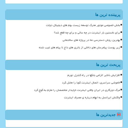
پربیننده ترین ها
بخش خصوصی موتور محرک توسعه زیست بوم های دیجیتال دولت
برای نخستین بار اینترنت در چه سالی و برای چه قطع شد؟
بهترین روش دسترسی نما در پروژه های ساختمانی
زیر پوست پیامرسان های داخلی از باتری های داغ تا پیام های غیب شده
پربحث ترین ها
افزایش ذخایر الزامی بانکها در راه کنترل تورم
خاموشی سراسری، اتصال اینترنت کوبا را مختل کرد
مرگ دورکاری در ایران وقتی اینترنت ناپایدار متخصصان را ملزم به کوچ کرد
واکنش ایرانسل به ابهام درباره ی مصرف اینترنت
جدیدترین ها