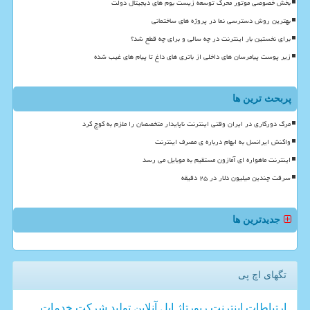
بخش خصوصی موتور محرک توسعه زیست بوم های دیجیتال دولت
بهترین روش دسترسی نما در پروژه های ساختمانی
برای نخستین بار اینترنت در چه سالی و برای چه قطع شد؟
زیر پوست پیامرسان های داخلی از باتری های داغ تا پیام های غیب شده
پربحث ترین ها
مرگ دورکاری در ایران وقتی اینترنت ناپایدار متخصصان را ملزم به کوچ کرد
واکنش ایرانسل به ابهام درباره ی مصرف اینترنت
اینترنت ماهواره ای آمازون مستقیم به موبایل می رسد
سرقت چندین میلیون دلار در ۲۵ دقیقه
جدیدترین ها
تگهای اچ پی
ارتباطات
اینترنت
رپورتاژ
اپل
آنلاین
تولید
شركت
خدمات