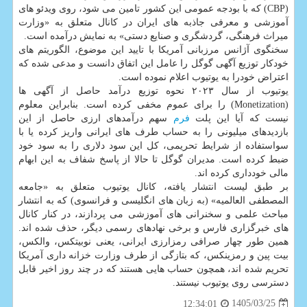
(CBP) که با بودجه عمومی این کشور تامین می شود، روی ویدئو های
آموزشی و معرفی جاذبه های ایران در کانال متعلق به «وزارت
میراث فرهنگی، گردشگری و صنایع دستی» به نمایش درآمده است.
سخنگوی آژانس مرزبانی آمریکا با تایید این موضوع، الگوریتم های
خودکار توزیع آگهی گوگل را عامل این اتفاق دانست و مدعی شده که
اعتراض خودرا به یوتیوب اعلام نموده است.
یوتیوب از سال ۲۰۲۳ نحوه توزیع درآمد حاصل از آگهی ها
(Monetization) را برای عموم مخفی کرده است. بنابراین معلوم
نیست که آیا این پلت
فرم
سهم درآمدهای ارزی حاصل از این
بازدیدهای میلیونی را به حساب طرف های ایرانی واریز کرده یا با
سواستفاده از شرایط تحریمی، کل این سود دلاری را به سود خود
ضبط کرده است. مدیران گوگل تا حالا از پاسخ شفاف به این ابهام
مالی خودداری کرده اند.
بر طبق لیست انتشار یافته، کانال یوتیوب متعلق به «جامعه
المصطفی العالمیه» (به زبان های انگلیسی و فرانسوی) که به انتشار
مباحث علمی و سخنرانی های آموزشی می پردازند، در کنار کانال
های خبرگزاری فارس و برخی نهادهای رسمی دیگر، حذف شده اند.
همین طور چهار صرافی رمزارزی ایرانی، یعنی نوبیتکس، والکس،
بیت پین و رمزینکس، که بتازگی از طرف وزارت خزانه داری آمریکا
تحریم شده اند، همچون حساب هایی هستند که در چند روز اخیر قابل
دسترسی روی یوتیوب نیستند.
1405/03/25
12:34:01