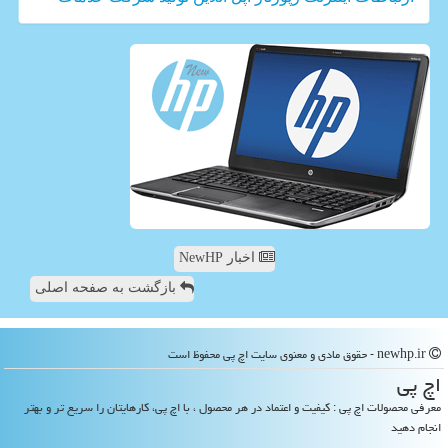
اخبار NewHP
بازگشت به صفحه اصلی
newhp.ir - حقوق مادی و معنوی سایت اچ پی محفوظ است
اچ پی
معرفی محصولات اچ پی : کیفیت و اعتماد در هر محصول ، با اچ پی، کارهایتان را سریع تر و بهتر
انجام دهید