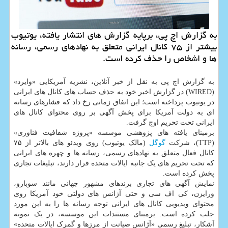
به گزارش اچ پی، برپایه گزارش های انتشار یافته، یوتیوب
بیشتر از ۷۵ کانال ایرانی متعلق به نهادهای رسمی، رسانه
ها و اشخاص را حذف کرده است.
به گزارش اچ پی به نقل از خبر آنلاین، نشریه آمریکایی «وایرد»
(WIRED) در گزارش اخیر خود به حذف حساب های کانال های ایرانی
در یوتیوب پرداخته است؛ این اتفاق زمانی رخ داد که فشارهای رسانه
ای به دولت آمریکا برای پخش آگهی بر روی محتوای کانال های
ایرانی تحت تحریم اوج گرفت.
برمبنای یافته های پژوهشی موسسه «پروژه شفافیت فناوری»
(TTP)، شرکت
گوگل
(مالک یوتیوب) روی ویدئو های بالاتر از ۷۵
کانال فعال متعلق به نهادهای رسمی، رسانه ها و چهره های ایرانی
که تحت تحریم های یک جانبه ایالات متحده قرار دارند، تبلیغات تجاری
پخش کرده است.
نمایش آگهی های تجاری برندهای مشهور جهانی مانند سوبارو،
ورایزن، کی اف سی و حتی آژانس های دولتی خود آمریکا روی
محتوای ویدیویی کانال های ایرانی توجه رسانه ها را به این مورد
جلب کرده است. برمبنای مستندات این موسسه، در یک نمونه
آشکار، تبلیغ رسمی «آژانس صیانت از مرزها و گمرک ایالات متحده»