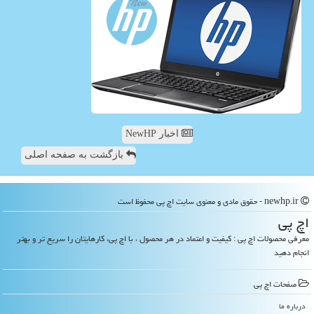
اخبار NewHP
بازگشت به صفحه اصلی
newhp.ir - حقوق مادی و معنوی سایت اچ پی محفوظ است
اچ پی
معرفی محصولات اچ پی : کیفیت و اعتماد در هر محصول ، با اچ پی، کارهایتان را سریع تر و بهتر
انجام دهید
صفحات اچ پی
درباره ما