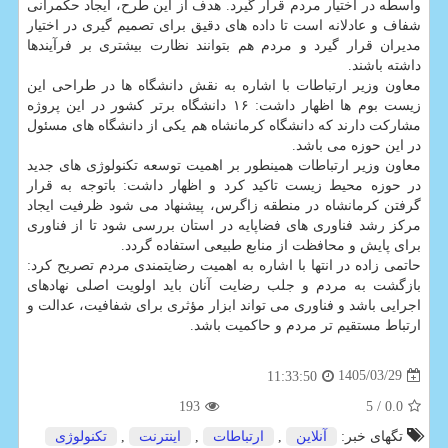
واسطه در اختیار مردم قرار گیرد. هدف از این طرح، ایجاد حکمرانی
شفاف و عادلانه است تا داده های دقیق برای تصمیم گیری در اختیار
مدیران قرار گیرد و مردم هم بتوانند نظارت بیشتری بر فرآیندها
داشته باشند.
معاون وزیر ارتباطات با اشاره به نقش دانشگاه ها در طراحی این
زیست بوم ها اظهار داشت: ۱۶ دانشگاه برتر کشور در این پروژه
مشارکت دارند که دانشگاه کرمانشاه هم یکی از دانشگاه های مسئول
در این حوزه می باشد.
معاون وزیر ارتباطات همینطور بر اهمیت توسعه تکنولوژی های جدید
در حوزه محیط زیست تاکید کرد و اظهار داشت: باتوجه به قرار
گرفتن کرمانشاه در منطقه زاگرس، پیشنهاد می شود ظرفیت ایجاد
مرکز رشد فناوری های فضاپایه در استان بررسی شود تا از فناوری
برای پایش و محافظت از منابع طبیعی استفاده گردد.
حاتمی زاده در انتها با اشاره به اهمیت رضایتمندی مردم تصریح کرد:
بازگشت به مردم و جلب رضایت آنان باید اولویت اصلی نهادهای
اجرایی باشد و فناوری می تواند ابزار مؤثری برای شفافیت، عدالت و
ارتباط مستقیم تر مردم و حاکمیت باشد.
1405/03/29
11:33:50
193
/ 5
0.0
تگهای خبر:
آنلاین
,
ارتباطات
,
اینترنت
,
تكنولوژی