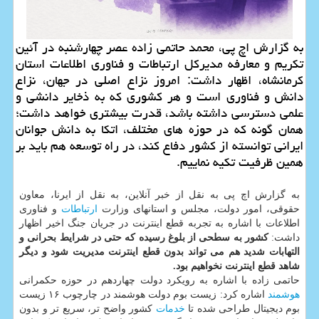
به گزارش اچ پی، محمد حاتمی زاده عصر چهارشنبه در آئین
تکریم و معارفه مدیرکل ارتباطات و فناوری اطلاعات استان
کرمانشاه، اظهار داشت: امروز نزاع اصلی در جهان، نزاع
دانش و فناوری است و هر کشوری که به ذخایر دانشی و
علمی دسترسی داشته باشد، قدرت بیشتری خواهد داشت؛
همان گونه که در حوزه های مختلف، اتکا به دانش جوانان
ایرانی توانسته از کشور دفاع کند، در راه توسعه هم باید بر
همین ظرفیت تکیه نماییم.
به گزارش اچ پی به نقل از خبر آنلاین، به نقل از ایرنا، معاون
حقوقی، امور دولت، مجلس و استانهای وزارت
ارتباطات
و فناوری
اطلاعات با اشاره به تجربه قطع اینترنت در جریان جنگ اخیر اظهار
داشت:
کشور به سطحی از بلوغ رسیده که حتی در شرایط بحرانی و
التهابات شدید هم می تواند بدون قطع اینترنت مدیریت شود و دیگر
شاهد قطع اینترنت نخواهیم بود.
حاتمی زاده با اشاره به رویکرد دولت چهاردهم در حوزه حکمرانی
هوشمند
اشاره کرد: زیست بوم دولت هوشمند در چارچوب ۱۶ زیست
بوم دیجیتال طراحی شده تا
خدمات
کشور واضح تر، سریع تر و بدون