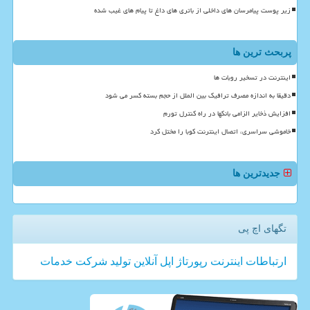
زیر پوست پیامرسان های داخلی از باتری های داغ تا پیام های غیب شده
پربحث ترین ها
اینترنت در تسخیر روبات ها
دقیقا به اندازه مصرف ترافیک بین الملل از حجم بسته کسر می شود
افزایش ذخایر الزامی بانکها در راه کنترل تورم
خاموشی سراسری، اتصال اینترنت کوبا را مختل کرد
جدیدترین ها
تگهای اچ پی
ارتباطات
اینترنت
رپورتاژ
اپل
آنلاین
تولید
شركت
خدمات