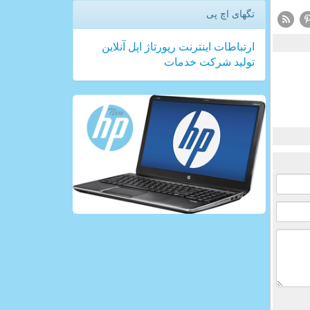
تگهای اچ پی
ارتباطات
اینترنت
رپورتاژ
اپل
آنلاین
تولید
شركت
خدمات