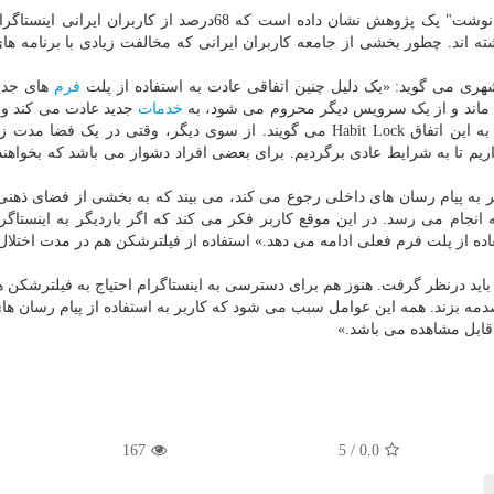
به گزارش اچ پی به نقل از خبر آنلاین روزنامه همشهری نوشت" یک پژوهش نشان داده است که 68درصد از کاربران
ته اند. چطور بخشی از جامعه کاربران ایرانی که مخالفت زیادی با برنامه ها
شهری می گوید: «یک دلیل چنین اتفاقی عادت به استفاده از پلت
فرم
های جدی
ماند و از یک سرویس دیگر محروم می شود، به
خدمات
جدید عادت می کند و 
فضا هم کارهای خویش را پیش می برد. در دنیای دیجیتال به این اتفاق Habit Lock می گویند. از سوی دیگر، وقتی در یک 
یم تا به شرایط عادی برگردیم. برای بعضی افراد دشوار می باشد که بخواهند 
ر به پیام رسان های داخلی رجوع می کند، می بیند که به بخشی از فضای ذهنی
ه انجام می رسد. در این موقع کاربر فکر می کند که اگر باردیگر به اینستاگرا
اده از پلت فرم فعلی ادامه می دهد.» استفاده از فیلترشکن هم در مدت اختلال 
 هم باید درنظر گرفت. هنوز هم برای دسترسی به اینستاگرام احتیاج به فیلترشکن
صدمه بزند. همه این عوامل سبب می شود که کاربر به استفاده از پیام رسان ها
 قابل مشاهده می باشد.»
167
/ 5
0.0