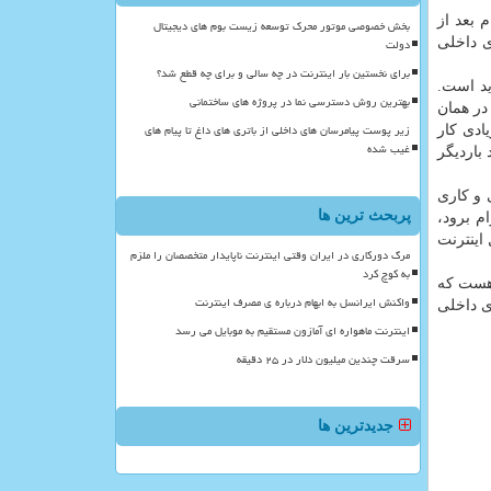
 ایرانی اینستاگرام بعد از
بخش خصوصی موتور محرک توسعه زیست بوم های دیجیتال
ی داخلی
دولت
برای نخستین بار اینترنت در چه سالی و برای چه قطع شد؟
د است.
بهترین روش دسترسی نما در پروژه های ساختمانی
در همان
زیر پوست پیامرسان های داخلی از باتری های داغ تا پیام های
فضا مدت زیادی کار
غیب شده
باردیگر
 و کاری
پربحث ترین ها
م برود،
اینترنت
مرگ دورکاری در ایران وقتی اینترنت ناپایدار متخصصان را ملزم
به کوچ کرد
 هست که
واکنش ایرانسل به ابهام درباره ی مصرف اینترنت
ی داخلی
اینترنت ماهواره ای آمازون مستقیم به موبایل می رسد
سرقت چندین میلیون دلار در ۲۵ دقیقه
جدیدترین ها