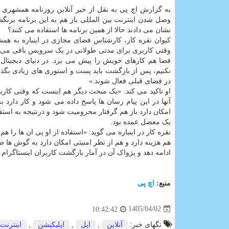
وصل شدن اینترنت بین المللی باز هم به این برنامه برنگش
نشان می دادند حالا از همین برنامه ها استفاده می کنند؟
کیوان نقره کار، کارشناس فضای مجازی در اینباره به هم
وقتی کاربری برای مدتی طولانی در یک سرویس باقی می 
نکنیم، پس از بازگشت باید پست و استوری های زیادی بگذار
در فضای قبلی فعال شوند.»
او تاکید می کند: «یک مبحث دیگر هم اینست که وقتی کارب
آنها در این پیام رسان ها پاسخ داده می شود و کار دارد ب
امکان دارد باز هم گرفتار محرومیت شود و درنتیجه به استف
یک معضل عمده بود.
نقره کار در اینباره می گوید: «استفاده از او پی ان ها را
هم هزینه دارد و هم از نظر امنیتی امکان دارد به گوش ها 
ادامه دهد و پژواک آن در آمار بازگشت کاربران اینستاگرام
منبع:
اچ پی
1405/04/02
10:42:42
تگهای خبر:
آنلاین
,
اپل
,
اپلیكیشن
,
اینترنت