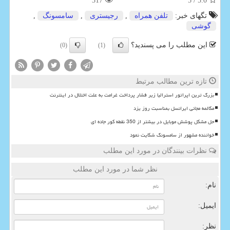
317
/ 5
5.0
تگهای خبر:
تلفن همراه
,
رجیستری
,
سامسونگ
,
گوشی
این مطلب را می پسندید؟
(0)
(1)
تازه ترین مطالب مرتبط
بزرگ ترین اپراتور استرالیا زیر فشار پرداخت غرامت به علت اختلال در اینترنت
مکالمه مجانی ایرانسل بمناسبت روز یزد
حل مشکل پوشش موبایل در بیشتر از 350 نقطه کور جاده ای
خواننده مشهور از سامسونگ شکایت نمود
نظرات بینندگان در مورد این مطلب
نظر شما در مورد این مطلب
نام:
ایمیل:
نظر: