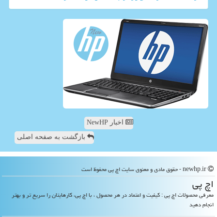
اخبار NewHP
بازگشت به صفحه اصلی
newhp.ir - حقوق مادی و معنوی سایت اچ پی محفوظ است
اچ پی
معرفی محصولات اچ پی : کیفیت و اعتماد در هر محصول ، با اچ پی، کارهایتان را سریع تر و بهتر
انجام دهید