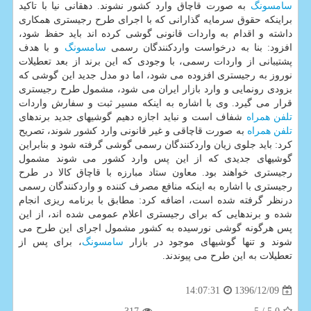
سامسونگ
به صورت قاچاق وارد كشور نشوند. دهقانی نیا با تاكید
براینكه حقوق سرمایه گذارانی كه با اجرای طرح رجیستری همكاری
داشته و اقدام به واردات قانونی گوشی كرده اند باید حفظ شود،
افزود: بنا به درخواست واردكنندگان رسمی
سامسونگ
و با هدف
پشتیبانی از واردات رسمی، با وجودی كه این برند از بعد تعطیلات
نوروز به رجیستری افزوده می شود، اما دو مدل جدید این گوشی كه
بزودی رونمایی و وارد بازار ایران می شود، مشمول طرح رجیستری
قرار می گیرد. وی با اشاره به اینكه مسیر ثبت و سفارش واردات
تلفن همراه
شفاف است و نباید اجازه دهیم گوشیهای جدید برندهای
تلفن همراه
به صورت قاچاقی و غیر قانونی وارد كشور شوند، تصریح
كرد: باید جلوی زیان واردكنندگان رسمی گوشی گرفته شود و بنابراین
گوشیهای جدیدی كه از این پس وارد كشور می شوند مشمول
رجیستری خواهند بود. معاون ستاد مبارزه با قاچاق كالا در طرح
رجیستری با اشاره به اینكه منافع مصرف كننده و واردكنندگان رسمی
درنظر گرفته شده است، اضافه كرد: مطابق با برنامه ریزی انجام
شده و برندهایی كه برای رجیستری اعلام عمومی شده اند، از این
پس هرگونه گوشی نورسیده به كشور مشمول اجرای این طرح می
شوند و تنها گوشیهای موجود در بازار
سامسونگ
، برای پس از
تعطیلات به این طرح می پیوندند.
1396/12/09
14:07:31