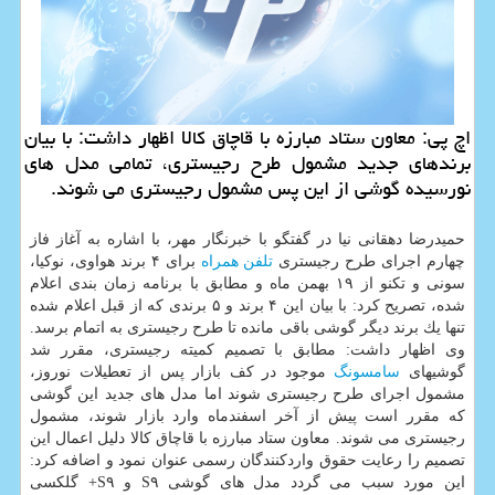
اچ پی: معاون ستاد مبارزه با قاچاق كالا اظهار داشت: با بیان
برندهای جدید مشمول طرح رجیستری، تمامی مدل های
نورسیده گوشی از این پس مشمول رجیستری می شوند.
حمیدرضا دهقانی نیا در گفتگو با خبرنگار مهر، با اشاره به آغاز فاز
چهارم اجرای طرح رجیستری
تلفن همراه
برای ۴ برند هواوی، نوكیا،
سونی و تكنو از ۱۹ بهمن ماه و مطابق با برنامه زمان بندی اعلام
شده، تصریح كرد: با بیان این ۴ برند و ۵ برندی كه از قبل اعلام شده
تنها یك برند دیگر گوشی باقی مانده تا طرح رجیستری به اتمام برسد.
وی اظهار داشت: مطابق با تصمیم كمیته رجیستری، مقرر شد
گوشیهای
سامسونگ
موجود در كف بازار پس از تعطیلات نوروز،
مشمول اجرای طرح رجیستری شوند اما مدل های جدید این گوشی
كه مقرر است پیش از آخر اسفندماه وارد بازار شوند، مشمول
رجیستری می شوند. معاون ستاد مبارزه با قاچاق كالا دلیل اعمال این
تصمیم را رعایت حقوق واردكنندگان رسمی عنوان نمود و اضافه كرد:
این مورد سبب می گردد مدل های گوشی S۹ و S۹+ گلكسی