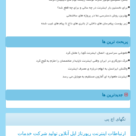
برای نخستین بار اینترنت در چه سالی و برای چه قطع شد؟
بهترین روش دسترسی نما در پروژه های ساختمانی
زیر پوست پیامرسان های داخلی از باتری های داغ تا پیام های غیب شده
پربحث ترین ها
خاموشی سراسری، اتصال اینترنت کوبا را مختل کرد
مرگ دورکاری در ایران وقتی اینترنت ناپایدار متخصصان را ملزم به کوچ کرد
واکنش ایرانسل به ابهام درباره ی مصرف اینترنت
اینترنت ماهواره ای آمازون مستقیم به موبایل می رسد
جدیدترین ها
تگهای اچ پی
ارتباطات
اینترنت
رپورتاژ
اپل
آنلاین
تولید
شركت
خدمات