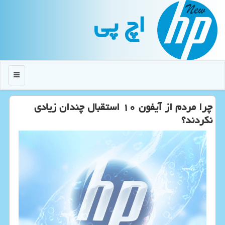
اچ پی
منو
چرا مردم از آیفون ۱۰ استقبال چندان زیادی
نكردند؟