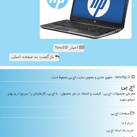
اخبار NewHP
بازگشت به صفحه اصلی
newhp.ir - حقوق مادی و معنوی سایت اچ پی محفوظ است
اچ پی
معرفی محصولات اچ پی : کیفیت و اعتماد در هر محصول ، با اچ پی، کارهایتان را سریع تر و بهتر
انجام دهید
صفحات اچ پی
درباره ما
خرید بک لینک اچ پی