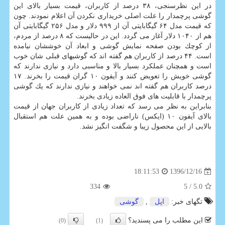
در این نظرسنجی، ۳۸ درصد از كاربران، قیمت بسیار بالای این
گوشی پرچمدار را علت اصلی خریداری نكردن آن اعلام نمودند. چون
كه قیمت مدل ۶۴ گیگابایتی آن از ۹۹۹ دلار و مدل ۲۵۶ گیگابایتی آن
هم از ۱۰۴۰ دلار آغاز می گردد. این در حالیست كه ۸ درصد از مردم،
از كوچك بودن صفحه نمایش گوشی و ابعاد آن خوششان نیامده
است. ۴۴ درصد از كاربران هم گفته اند كه گوشیهای قبلی شان خوب
است و همچنان عملكرد بسیار بالا و مناسبی دارد و نیازی ندارند كه
گوشی خویش را تعویض كنند و آیفون ۱۰ گران قیمت را بخرند. ۱۷
درصد كاربران هم گفته اند نمی خواهند و نیازی ندارند كه یك گوشی
پرچمدار با قابلیت های فوق العاده زیادی بخرند.
بنابراین به نظر می رسد كه تعداد زیادی از كاربران جهان از قیمت
بالای آیفون ۱۰ (ایكس) ناراضی بوده و به همین علت هم استقبال
بالایی از این محصول زیبا و شگفت انگیز نشد.
1396/12/16
18:11:53
334
/ 5
5.0
تگهای خبر:
اپل
,
گوشی
این مطلب را می پسندید؟
(0)
(1)