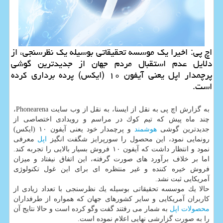
اچ پی: اخیرا یك موسسه تحقیقاتی بوسیله یك نظرسنجی، از
دلایل عدم استقبال مردم جهان از جدیدترین گوشی
پرچمدار اپل یعنی آیفون ۱۰ (ایكس) پرده برداری كرده
است.
به گزارش اچ پی به نقل از ایسنا، به نقل از وب سایت Phonearena،
چند ماه پیش كه تیم كوك در مراسم و رویدادی اختصاصی از
جدیدترین گوشی
هوشمند
و پرچمدار خود یعنی آیفون ۱۰ (ایكس)
رونمایی نمود، این محصول را سورپرایز شگفت انگیز
اپل
معرفی
نمود و انتظار داشت كه آیفون ۱۰ فروش بسیار بالایی را تجربه كند.
اما بر خلاف برآورد های صورت گرفته، این اتفاق نیفتاد و میزان
فروش خیره كننده و غیر منتظره ای برای این غول تكنولوژی
آمریكایی ثبت نشد.
حالا یك موسسه تحقیقاتی بوسیله یك نظرسنجی با تعداد زیادی از
كاربران آمریكایی و سایر كشورهای جهان كه همواره از طرفداران
محصولات
اپل
به شمار می رفتند گفت وگو كرده است و حالا نتایج آن
را به صورت گزارشی نهایی اعلام نموده است.