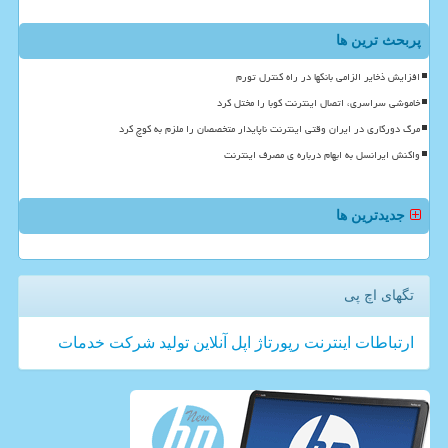
پربحث ترین ها
افزایش ذخایر الزامی بانکها در راه کنترل تورم
خاموشی سراسری، اتصال اینترنت کوبا را مختل کرد
مرگ دورکاری در ایران وقتی اینترنت ناپایدار متخصصان را ملزم به کوچ کرد
واکنش ایرانسل به ابهام درباره ی مصرف اینترنت
جدیدترین ها
تگهای اچ پی
ارتباطات
اینترنت
رپورتاژ
اپل
آنلاین
تولید
شركت
خدمات