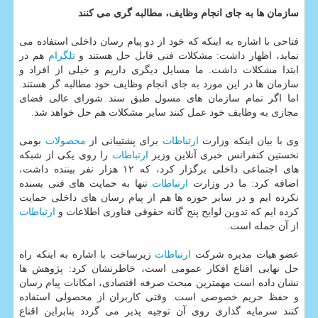
سازمان ها به جای انجام وظایف، مطالبه گری می كنند
فتاحی با اشاره به اینكه كه خود از دو پیام رسان داخلی استفاده می
نماید، اظهار داشت: مشكلات فنی قابل حل هستند و
تلگرام
هم در
ابتدا مشكلات داشت. ما مسایل دیگری داریم و خیلی از افراد و
سازمان ها در این مورد به جای انجام وظایف خود مطالبه گر هستند.
اما اگر تمام سازمان های مسول طبق سند شورای عالی فضای
مجازی به وظایف خود عمل كنند سایر مشكلات هم حل خواهد شد.
وی با بیان اینكه وزارت
ارتباطات
برای پشتیبانی از
محصولات
بومی
نخستین كنفرانس خبری آنلاین وزیر
ارتباطات
را روی یكی از شبكه
های اجتماعی داخلی برگزار كرد، كه ۱۲ هزار نفر بیننده داشت،
اضافه كرد: ما در وزارت
ارتباطات
تنها به حمایت های فنی بسنده
نكرده ایم و در سایر حوزه ها هم از پیام رسان های داخلی حمایت
كرده ایم كه تدوین لوایح پنج گانه حقوقی فناوری اطلاعات و
ارتباطات
از آن جمله است.
عضو هیات مدیره شركت
ارتباطات
زیرساخت با اشاره به اینكه راه
حل نهایی اقناع افكار عمومی است، خاطرنشان كرد: پژوهش ها
نشان داده است مهمترین مبحث صرفه اقتصادی، امكانات پیام رسان
و حفظ حریم خصوصی است. وقتی كاربران از محصولی استفاده
كنند سرمایه گذاری روی آن توجیه پذیر می گردد بنابراین اقناع