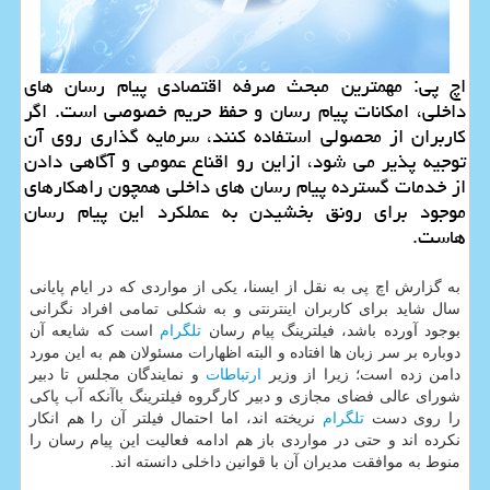
اچ پی: مهمترین مبحث صرفه اقتصادی پیام رسان های
داخلی، امكانات پیام رسان و حفظ حریم خصوصی است. اگر
كاربران از محصولی استفاده كنند، سرمایه گذاری روی آن
توجیه پذیر می شود، ازاین رو اقناع عمومی و آگاهی دادن
از خدمات گسترده پیام رسان های داخلی همچون راهكارهای
موجود برای رونق بخشیدن به عملكرد این پیام رسان
هاست.
به گزارش اچ پی به نقل از ایسنا، یكی از مواردی كه در ایام پایانی
سال شاید برای كاربران اینترنتی و به شكلی تمامی افراد نگرانی
بوجود آورده باشد، فیلترینگ پیام رسان
تلگرام
است كه شایعه آن
دوباره بر سر زبان ها افتاده و البته اظهارات مسئولان هم به این مورد
دامن زده است؛ زیرا از وزیر
ارتباطات
و نمایندگان مجلس تا دبیر
شورای عالی فضای مجازی و دبیر كارگروه فیلترینگ باآنكه آب پاكی
را روی دست
تلگرام
نریخته اند، اما احتمال فیلتر آن را هم انكار
نكرده اند و حتی در مواردی باز هم ادامه فعالیت این پیام رسان را
منوط به موافقت مدیران آن با قوانین داخلی دانسته اند.