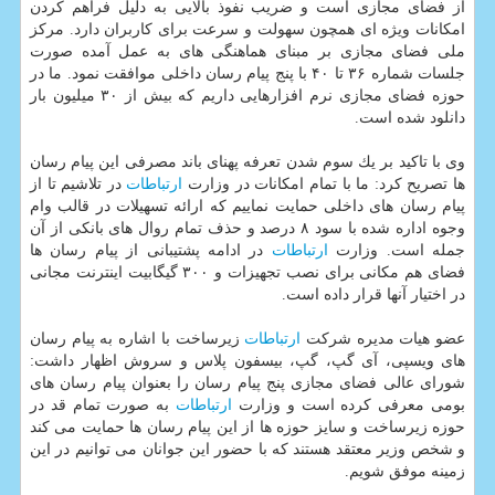
از فضای مجازی است و ضریب نفوذ بالایی به دلیل فراهم كردن
امكانات ویژه ای همچون سهولت و سرعت برای كاربران دارد. مركز
ملی فضای مجازی بر مبنای هماهنگی های به عمل آمده صورت
جلسات شماره ۳۶ تا ۴۰ با پنج پیام رسان داخلی موافقت نمود. ما در
حوزه فضای مجازی نرم افزارهایی داریم كه بیش از ۳۰ میلیون بار
دانلود شده است.
وی با تاكید بر یك سوم شدن تعرفه پهنای باند مصرفی این پیام رسان
ها تصریح كرد: ما با تمام امكانات در وزارت
ارتباطات
در تلاشیم تا از
پیام رسان های داخلی حمایت نماییم كه ارائه تسهیلات در قالب وام
وجوه اداره شده با سود ۸ درصد و حذف تمام روال های بانكی از آن
جمله است. وزارت
ارتباطات
در ادامه پشتیبانی از پیام رسان ها
فضای هم مكانی برای نصب تجهیزات و ۳۰۰ گیگابیت اینترنت مجانی
در اختیار آنها قرار داده است.
عضو هیات مدیره شركت
ارتباطات
زیرساخت با اشاره به پیام رسان
های ویسپی، آی گپ، گپ، بیسفون پلاس و سروش اظهار داشت:
شورای عالی فضای مجازی پنج پیام رسان را بعنوان پیام رسان های
بومی معرفی كرده است و وزارت
ارتباطات
به صورت تمام قد در
حوزه زیرساخت و سایز حوزه ها از این پیام رسان ها حمایت می كند
و شخص وزیر معتقد هستند كه با حضور این جوانان می توانیم در این
زمینه موفق شویم.