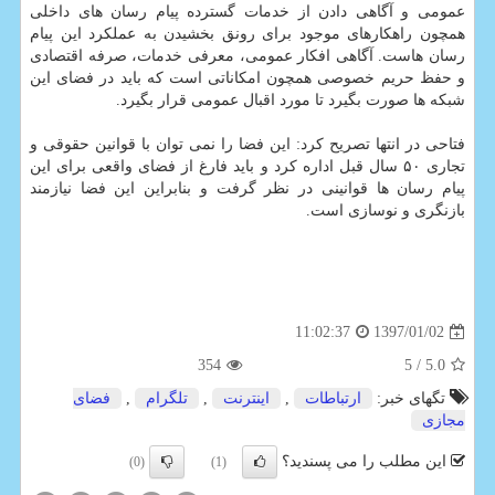
عمومی و آگاهی دادن از خدمات گسترده پیام رسان های داخلی
همچون راهكارهای موجود برای رونق بخشیدن به عملكرد این پیام
رسان هاست. آگاهی افكار عمومی، معرفی خدمات، صرفه اقتصادی
و حفظ حریم خصوصی همچون امكاناتی است كه باید در فضای این
شبكه ها صورت بگیرد تا مورد اقبال عمومی قرار بگیرد.
فتاحی در انتها تصریح كرد: این فضا را نمی توان با قوانین حقوقی و
تجاری ۵۰ سال قبل اداره كرد و باید فارغ از فضای واقعی برای این
پیام رسان ها قوانینی در نظر گرفت و بنابراین این فضا نیازمند
بازنگری و نوسازی است.
1397/01/02
11:02:37
354
/ 5
5.0
تگهای خبر:
ارتباطات
,
اینترنت
,
تلگرام
,
فضای
مجازی
این مطلب را می پسندید؟
(0)
(1)