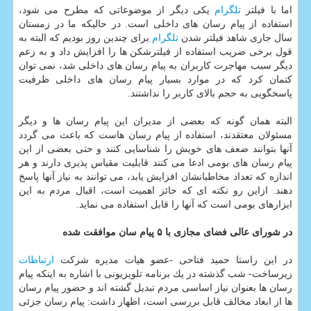
اما با فیلتر
تلگرام
یكی دیگر از موضوعاتی كه مطرح می شود،
استفاده از پیام رسان های داخلی است. در حالیكه ما در زمستان
سال جاری شاهد فیلتر شدن
تلگرام
برای چندین روز بودیم كه البته به
قول برخی ضریب استفاده از فیلترشكن ها را افزایش داد و به زعم
دیگر سبب مهاجرت كاربران به پیام رسان های داخلی شد، نمی توان
كتمان كرد كه در موارد بسیار پیام رسان های داخلی ظرفیت
پاسخگویی به حجم بالای كاربر را نداشتند.
البته همان گونه كه بعضی از مدیران این پیام رسان ها و دیگر
مسئولان معتقدند، استفاده از پیام رسان هاست كه باعث می گردد
آنها بتوانند ضعف های خویش را شناسایی كنند و حتی بعضی از این
پیام رسان های بومی ادعا می كنند قابلیت مقیاس پذیری دارند و هر
اندازه كه تعداد مخاطبانشان افزایش یابد، می توانند به نیاز آنها پاسخ
دهند. ازاین رو نكته ای كه حائز اهمیت است، اقبال مردم به این
ابزارهای بومی است كه آنها را قابل استفاده می نماید.
در شورای عالی فضای مجازی با ۵ پیام سان موافقت شده
در این راستا حمید فتاحی -عضو هیات مدیره شركت
ارتباطات
زیرساخت- شب گذشته در یك برنامه تلویزیونی با اشاره به اینكه پیام
رسان ها بعنوان نیاز اساسی مردم تبدیل گشته اند و حضور پیام رسان
ها از ابعاد مخالف قابل بررسی است، اظهار داشت: پیام رسان جزئی