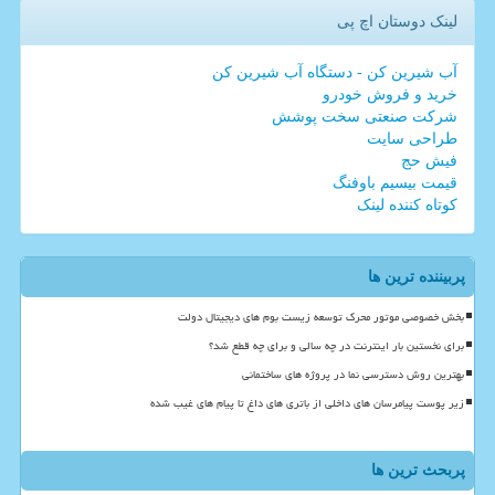
لینک دوستان اچ پی
آب شیرین کن - دستگاه آب شیرین کن
خرید و فروش خودرو
شرکت صنعتی سخت پوشش
طراحی سایت
فیش حج
قیمت بیسیم باوفنگ
کوتاه کننده لینک
پربیننده ترین ها
بخش خصوصی موتور محرک توسعه زیست بوم های دیجیتال دولت
برای نخستین بار اینترنت در چه سالی و برای چه قطع شد؟
بهترین روش دسترسی نما در پروژه های ساختمانی
زیر پوست پیامرسان های داخلی از باتری های داغ تا پیام های غیب شده
پربحث ترین ها