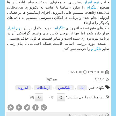
- این
نرم افزار
دسترسی به محتوای اطلاعات سایر اپلیكیشن ها
همچون
تلگرام
را ندارد (اساسا با عنایت به تكنولوژی application
security sandbox سیستم عامل اندروید، اجرای اپلیكیشن ها در فضایی
ایزوله انجام شده و برنامه ها امكان دسترسی مستقیم به داده های
یكدیگر را ندارند)
- كدهای منبع نسخه اندرویدی
تلگرام
بصورت كامل در این
نرم افزار
قرار داده شده اما تنها از برخی كلاس های واسط گرافیكی آن در
برنامه بهره برداری شده است و سایر قسمت ها قابل حذف هستند.
- نسخه مورد بررسی اساسا قابلیت شبكه اجتماعی یا پیام رسان
نظیر
تلگرام
را عرضه نمی كند.
1397/01/10
16:21:10
297
/ 5
5.0
تگهای خبر:
اپل
,
اپلیكیشن
,
ارتباطات
,
اندروید
این مطلب را می پسندید؟
(0)
(1)
تازه ترین مطالب مرتبط