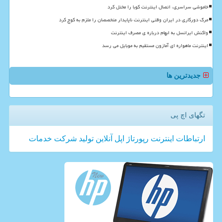
خاموشی سراسری، اتصال اینترنت کوبا را مختل کرد
مرگ دورکاری در ایران وقتی اینترنت ناپایدار متخصصان را ملزم به کوچ کرد
واکنش ایرانسل به ابهام درباره ی مصرف اینترنت
اینترنت ماهواره ای آمازون مستقیم به موبایل می رسد
جدیدترین ها
تگهای اچ پی
ارتباطات
اینترنت
رپورتاژ
اپل
آنلاین
تولید
شركت
خدمات