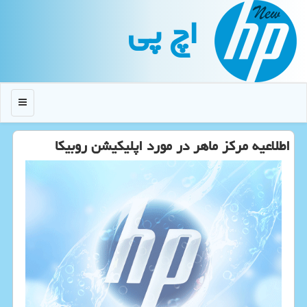
اچ پی
منو
اطلاعیه مركز ماهر در مورد اپلیكیشن روبیكا