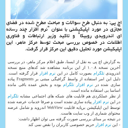
اچ پی: به دنبال طرح سوالات و مباحث مطرح شده در فضای
مجازی در مورد اپلیكیشنی با عنوان ˮنرم افزار چند رسانه
ای اندرویدی روبیكاˮ و تاكید وزیر ارتباطات و فناوری
اطلاعات در خصوص بررسی مبحث توسط مركز ماهر، این
اپلیكیشن مورد تحلیل دقیق این مركز قرار گرفت.
به گزارش اچ پی به نقل از ایسنا، طبق اعلام مركز ماهر، در بررسی
آخرین نسخه ۱.۰.۸ از این برنامه مشاهده شد كدهای منبع نسخه
اندرویدی
تلگرام
بصورت كامل در این
نرم افزار
قرار گرفته است.
دلیل این امر استفاده از واسط گرافیگی مبتنی بر Fragments پیاده
سازی شده در
نرم افزار
تلگرام
بوده و بخش عمده باقی مانده
اساسا بی استفاده مانده است.
از نظر عملكردی هم قابلیت های شبكه های اجتماعی مشابه
تلگرام
در این
نرم افزار
پیاده سازی نشده است و صرفا خدمات عرضه شده
توسط این اپلیكیشن برپایه قابلیت WebView اندروید و شامل عرضه
محتوای شماری از وب سایت هاست.
در نتیجه بر مبنای بررسی صورت گرفته می توان اظهار داشت:
- این
نرم افزار
حریم خصوصی كاربران را نقض نمی كند