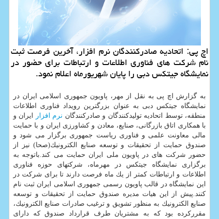
اچ پی: اتحادیه صادركنندگان نرم افزار، آخرین فرصت ثبت
نام شركت های فناوری اطلاعات و ارتباطات برای حضور در
نمایشگاه جیتكس دبی را پایان شهریورماه اعلام نمود.
به گزارش اچ پی به نقل از مهر، پاویون جمهوری اسلامی ایران در
نمایشگاه جیتكس دبی به عنوان بزرگترین رویداد فناوری اطلاعات
منطقه، توسط اتحادیه تولیدكنندگان و صادركنندگان
نرم افزار
ایران و
با همكاری اتاق بازرگانی، صنایع، معادن و كشاورزی ایران و با حمایت
مالی معاونت علمی و فناوری ریاست جمهوری برگزار می­ شود و
صندوق حمایت از تحقیقات و توسعه صنایع الكترونیك(صحا) نیز از
حضور شركت های در پاویون ملی ایران حمایت می كند.باتوجه به
برگزاری نمایشگاه جیتكس در مهرماه، شركت­های حوزه فناوری
اطلاعات و ارتباطات كمتر از یك ماه فرصت دارند تا برای شركت در
این نمایشگاه در قالب پاویون رسمی جمهوری اسلامی ایران ثبت­ نام
كنند.پیش از این هیات مدیره صندوق حمایت از تحقیقات و توسعه
صنایع الكترونیك به منظور تشویق و ترغیب صادرات صنایع الكترونیك،
مقرركرده بود كه به مشتریان طرف قرارداد صندوق كه دارای