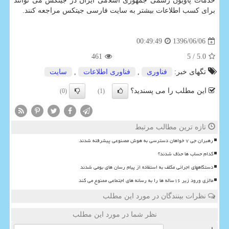
خدمات پاویون رسمی جمهوری اسلامی ایران در جیتكس می­ توانند
برای كسب اطلاعات بیشتر به سایت فارسی جیتكس مراجعه كنند.
1396/06/06
00:49:49
461
/ 5
5.0
تگهای خبر:
فناوری
,
فناوری اطلاعات
,
سایت
این مطلب را می پسندید؟
(0)
(1)
تازه ترین مطالب مرتبط
رهبران جی ۷ خواهان دسترسی به هوش مصنوعی پیشرفته شدند
کدام حساب ها حذف شدند؟
دستگاههای اجرائی مکلف به استفاده از پیام رسان های بومی شدند
مالزی ورود زیر ۱۶ساله ها را به رسانه های اجتماعی ممنوع می کند
نظرات بینندگان در مورد این مطلب
نظر شما در مورد این مطلب