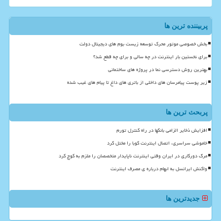
پربیننده ترین ها
بخش خصوصی موتور محرک توسعه زیست بوم های دیجیتال دولت
برای نخستین بار اینترنت در چه سالی و برای چه قطع شد؟
بهترین روش دسترسی نما در پروژه های ساختمانی
زیر پوست پیامرسان های داخلی از باتری های داغ تا پیام های غیب شده
پربحث ترین ها
افزایش ذخایر الزامی بانکها در راه کنترل تورم
خاموشی سراسری، اتصال اینترنت کوبا را مختل کرد
مرگ دورکاری در ایران وقتی اینترنت ناپایدار متخصصان را ملزم به کوچ کرد
واکنش ایرانسل به ابهام درباره ی مصرف اینترنت
جدیدترین ها