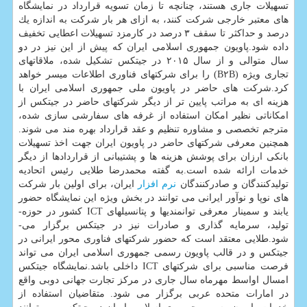
تسهیلات جاری هستند، چنانچه تا زمان تسویه قرارداد در نمایشگاه
های معتبر خارجی شركت كنند، به ازای هر بار شركت به اندازه یك
درصد و حداكثر تا سقف ۳ درصد در كارمزد تسهیلات اعطایی تخفیف
داده شود.پاویون جمهوری اسلامی ایران كه پیش از این نیز در دو
سال متوالی و از سال ۲۰۱۵ در جیتكس تشكیل شده، ملاقات­های
تجاری ویژه (B۲B) را برای شركتهای فناوری اطلاعات میسر خواهد
كرد.شركت های حاضر در پاویون ملی جمهوری اسلامی ایران با
هزینه ای به مراتب پایین­ تر از دیگر شركت­های حاضر در جیتكس از
امكاناتی نظیر امكان استفاده از غرفه­ های سفارشی سازی شده،
مترجم تخصصی و مشاوره تنظیم و عقد قرارداد بهره­ مند می­ شوند.
همچنین معرفی شركت­های حاضر در پاویون ایران جهت اخذ تسهیلات
بانكی ارزان برای پوشش هزینه ها و پشتیبانی از قراردادها از دیگر
خدمات ارائه شده است.به گفته محمدرضا طلایی رئیس اتحادیه
تولیدكنندگان و صادركنندگان
نرم افزار
ایران، برای اولین بار شركت
های نوپا و نوآور ایرانی می توانند در بخش ویژه این نمایشگاه حضور
یابند و سمینار معرفی توانمندی­ها و پتانسیل­های ICT كشور در حوزه­
تولید، سرمایه­ گذاری و صادرات نیز در جیتكس برگزار می­
شود.طلایی معتقد است كه حضور شركت­های فناوری محور ایرانی در
جیتكس و در قالب پاویون رسمی جمهوری اسلامی ایران می­ تواند
فرصت مناسبی برای شركت­های ICT داخلی باشد.نمایشگاه جیتكس
امسال اواسط مهرماه سال جاری در مركز تجارت جهانی دوبی واقع
در امارات متحده عربی برگزار می ­شود. متقاضیان استفاده از