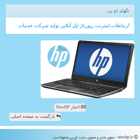
تگهای اچ پی
ارتباطات
اینترنت
رپورتاژ
اپل
آنلاین
تولید
شركت
خدمات
اخبار NewHP
بازگشت به صفحه اصلی
newhp.ir - حقوق مادی و معنوی سایت اچ پی محفوظ است