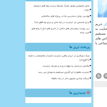
بخش خصوصی موتور محرک توسعه زیست بوم های دیجیتال
دولت
بهترین روش دسترسی نما در پروژه های ساختمانی
برای نخستین بار اینترنت در چه سالی و برای چه قطع شد؟
ار
حریم
زیر پوست پیامرسان های داخلی از باتری های داغ تا پیام های
عنایت به
غیب شده
رسی مستقیم
لاس های
ماعی یا
پربحث ترین ها
مرگ دورکاری در ایران وقتی اینترنت ناپایدار متخصصان را ملزم
به کوچ کرد
واکنش ایرانسل به ابهام درباره ی مصرف اینترنت
اینترنت ماهواره ای آمازون مستقیم به موبایل می رسد
سرقت چندین میلیون دلار در ۲۵ دقیقه
جدیدترین ها