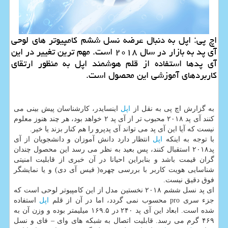
اچ پی: اپل به دنبال عرضه نسل ششم كامپیوتر های لوحی
آی پد به بازار در سال ۲۰۱۸ است. مهم ترین تغییر در این
آی پدها استفاده از قلم هوشمند اپل به منظور ارتقای
كاربردهای آموزشی این محصول است.
به گزارش اچ پی به نقل از
اپل
اینسایدر، كارشناسان پیش بینی می
كنند آی پد ۲۰۱۸ محبوب تر از آی پد ۲ خواهد بود، هر چند هنوز معلوم
نیست كه آیا این آی پد می تواند آی پدپرو را هم كنار بزند یا خیر.
با توجه به اینكه
اپل
انتظار دارد دانش آموزان و دانشجویان از آی
پد۲۰۱۸ استقبال كنند، پس بعید به نظر می رسد این محصول چندان
گران قیمت باشد و بنابراین احیانا در آن خبری از قابلیت امنیتی
شناسایی هویت كاربر با بررسی چهره( فیس آی دی) و یا نمایشگر
فوق دقیق نیست.
ای پد نسل ششم ۲۰۱۸ نخستین مدل از این كامپیوتر لوحی است كه
جزء سری pro محسوب نمی گردد، اما در آن از قلم
اپل
استفاده
شده است. ابعاد این آی پد ۲۴۰ در ۱۶۹.۵ میلیمتر بوده و وزن آن به
۴۶۹ گرم می رسد. قابلیت اتصال به شبكه های وای – فای و نسل