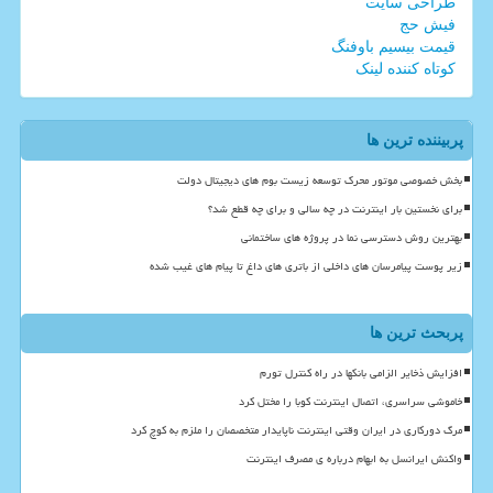
طراحی سایت
فیش حج
قیمت بیسیم باوفنگ
کوتاه کننده لینک
پربیننده ترین ها
بخش خصوصی موتور محرک توسعه زیست بوم های دیجیتال دولت
برای نخستین بار اینترنت در چه سالی و برای چه قطع شد؟
بهترین روش دسترسی نما در پروژه های ساختمانی
زیر پوست پیامرسان های داخلی از باتری های داغ تا پیام های غیب شده
پربحث ترین ها
افزایش ذخایر الزامی بانکها در راه کنترل تورم
خاموشی سراسری، اتصال اینترنت کوبا را مختل کرد
مرگ دورکاری در ایران وقتی اینترنت ناپایدار متخصصان را ملزم به کوچ کرد
واکنش ایرانسل به ابهام درباره ی مصرف اینترنت