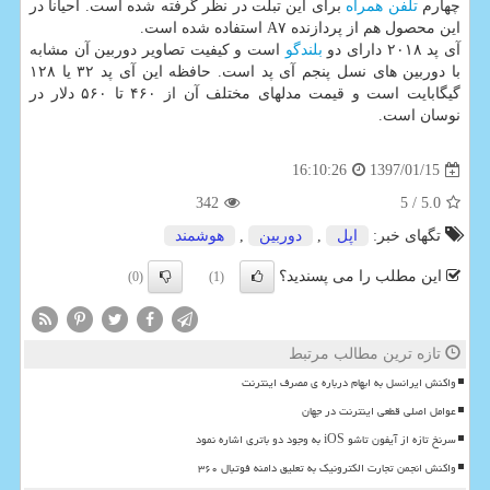
چهارم
تلفن همراه
برای این تبلت در نظر گرفته شده است. احیانا در
این محصول هم از پردازنده A۷ استفاده شده است.
آی پد ۲۰۱۸ دارای دو
بلندگو
است و كیفیت تصاویر دوربین آن مشابه
با دوربین های نسل پنجم آی پد است. حافظه این آی پد ۳۲ یا ۱۲۸
گیگابایت است و قیمت مدلهای مختلف آن از ۴۶۰ تا ۵۶۰ دلار در
نوسان است.
1397/01/15
16:10:26
342
/ 5
5.0
تگهای خبر:
اپل
,
دوربین
,
هوشمند
این مطلب را می پسندید؟
(0)
(1)
تازه ترین مطالب مرتبط
واکنش ایرانسل به ابهام درباره ی مصرف اینترنت
عوامل اصلی قطعی اینترنت در جهان
سرنخ تازه از آیفون تاشو iOS به وجود دو باتری اشاره نمود
واکنش انجمن تجارت الکترونیک به تعلیق دامنه فوتبال ۳۶۰