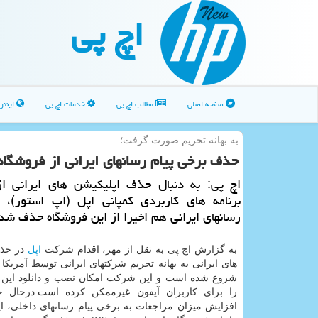
اچ پی
صفحه اصلی
مطالب اچ پی
خدمات اچ پی
اینتر
به بهانه تحریم صورت گرفت؛
حذف برخی پیام رسانهای ایرانی از فروشگاه
اچ پی: به دنبال حذف اپلیكیشن های ایرانی از
برنامه های كاربردی كمپانی اپل (اپ استور)، ب
رسانهای ایرانی هم اخیرا از این فروشگاه حذف شده
به گزارش اچ پی به نقل از مهر، اقدام شركت
اپل
در حذف
های ایرانی به بهانه تحریم شركتهای ایرانی توسط آمریكا
شروع شده است و این شركت امكان نصب و دانلود این ا
را برای كاربران آیفون غیرممكن كرده است.درحال ح
افزایش میزان مراجعات به برخی پیام رسانهای داخلی، ای