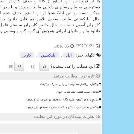
ها از فروشگاه اپ استور ( iOS ) حذف 
دسترسی به پیام رسانهای داخلی مانند سروش و بله در ا
ممكن نیست و این اپلیكیشنها از اپ استور حذف شده ان
حال اپلیكیشنی مانند بیسفون پلاس هم قابل دانلود بر
دانلود پیام رسانهای ایرانی همچون آی گپ، گپ و ویسپی را 
1397/01/21
14:16:06
تگهای خبر:
اپل
,
اپلیكیشن
,
كاربر
این مطلب را می پسندید؟
(0)
(1)
تازه ترین مطالب مرتبط
واکنش ایرانسل به ابهام درباره ی مصرف اینترنت
عوامل اصلی قطعی اینترنت در جهان
سرنخ تازه از آیفون تاشو iOS به وجود دو باتری اشاره نمود
واکنش انجمن تجارت الکترونیک به تعلیق دامنه فوتبال ۳۶۰
نظرات بینندگان در مورد این مطلب
ن