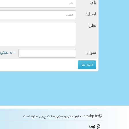
نام:
ایمیل:
نظر:
سوال:
= ۸ بعلاوه ۳
newhp.ir - حقوق مادی و معنوی سایت اچ پی محفوظ است
اچ پی