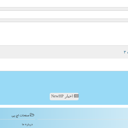
اخبار NewHP
صفحات اچ پی
درباره ما