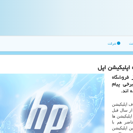
نت
شرکت
 اپلیكیشن اپل
 فروشگاه
رخی پیام
 اند.
 اپلیكیشن
 از سال قبل
پلیكیشن ها
اضر هم با
ن اپلیكیشن