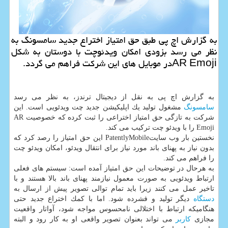
به گزارش اچ پی طبق حق امتیاز اختراع جدید سامسونگ به
نظر می رسد بزودی امكان ویدئوچت با دوستان به شكل
AR Emojiدر موبایل های این شركت فراهم می گردد.
به گزارش اچ پی به نقل از دیجیتال ترندز، به نظر می رسد
سامسونگ
مشغول تولید یك اپلیكیشن جدید چت ویدئویی است. این
شركت به تازگی حق امتیاز اختراعی را ثبت كرده كه خصوصیت AR
Emoji را با ویدئو چت تركیب می كند.
نخستین بار وب سایتPatentlyMobile این حق امتیاز را رصد كرد كه
بدون نیاز به پهنای باند مورد نیاز برای انتقال ویدئو، امكان ویدئو چت
را فراهم می كند.
به هرحال در توضیحات این حق امتیاز آمده است: سیستم های فعلی
ارتباط ویدئویی به صورت معمول نیازمند پهنای باند بالا هستند و با
تاخیر عمل می كنند زیرا باید تمام توالی تصویر پیش از ارسال به
دستگاه
دیگر تولید و فشرده شود. اما با كمك اختراع جدید حتی
هنگامیكه ارتباط با اختلالی نامحسوس مواجه شود، آواتار واقعیت
مجازی
كاربر
می تواند بعنوان تصویر واقعی او به كار رود و البته