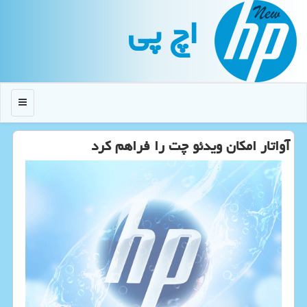
اچ پی
منو
آواتار امكان ویدئو چت را فراهم كرد