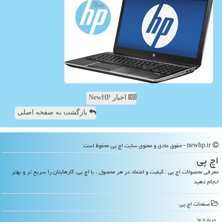
اخبار NewHP
بازگشت به صفحه اصلی
newhp.ir - حقوق مادی و معنوی سایت اچ پی محفوظ است
اچ پی
معرفی محصولات اچ پی : کیفیت و اعتماد در هر محصول ، با اچ پی، کارهایتان را سریع تر و بهتر
انجام دهید
صفحات اچ پی
درباره ما