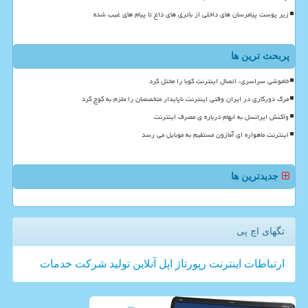
زیر پوست پیامرسان های داخلی از باتری های داغ تا پیام های غیب شده
پربحث ترین ها
خاموشی سراسری، اتصال اینترنت کوبا را مختل کرد
مرگ دورکاری در ایران وقتی اینترنت ناپایدار متخصصان را ملزم به کوچ کرد
واکنش ایرانسل به ابهام درباره ی مصرف اینترنت
اینترنت ماهواره ای آمازون مستقیم به موبایل می رسد
جدیدترین ها
تگهای اچ پی
ارتباطات
اینترنت
رپورتاژ
اپل
آنلاین
تولید
شركت
خدمات