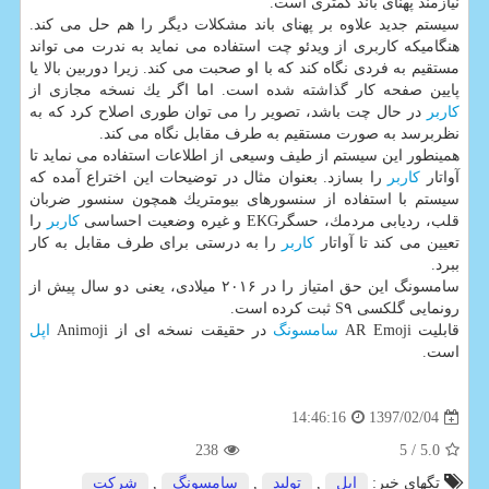
نیازمند پهنای باند كمتری است.
سیستم جدید علاوه بر پهنای باند مشكلات دیگر را هم حل می كند.
هنگامیكه كاربری از ویدئو چت استفاده می نماید به ندرت می تواند
مستقیم به فردی نگاه كند كه با او صحبت می كند. زیرا دوربین بالا یا
پایین صفحه كار گذاشته شده است. اما اگر یك نسخه مجازی از
كاربر
در حال چت باشد، تصویر را می توان طوری اصلاح كرد كه به
نظربرسد به صورت مستقیم به طرف مقابل نگاه می كند.
همینطور این سیستم از طیف وسیعی از اطلاعات استفاده می نماید تا
آواتار
كاربر
را بسازد. بعنوان مثال در توضیحات این اختراع آمده كه
سیستم با استفاده از سنسورهای بیومتریك همچون سنسور ضربان
قلب، ردیابی مردمك، حسگرEKG و غیره وضعیت احساسی
كاربر
را
تعیین می كند تا آواتار
كاربر
را به درستی برای طرف مقابل به كار
ببرد.
سامسونگ این حق امتیاز را در ۲۰۱۶ میلادی، یعنی دو سال پیش از
رونمایی گلكسی S۹ ثبت كرده است.
قابلیت AR Emoji
سامسونگ
در حقیقت نسخه ای از Animoji
اپل
است.
1397/02/04
14:46:16
238
/ 5
5.0
تگهای خبر:
اپل
,
تولید
,
سامسونگ
,
شركت