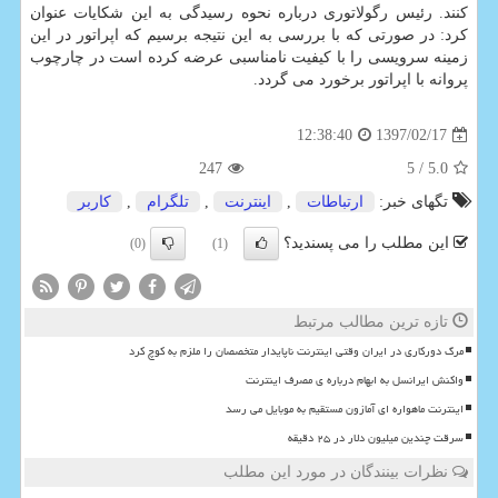
كنند. رئیس رگولاتوری درباره نحوه رسیدگی به این شكایات عنوان
كرد: در صورتی كه با بررسی به این نتیجه برسیم كه اپراتور در این
زمینه سرویسی را با كیفیت نامناسبی عرضه كرده است در چارچوب
پروانه با اپراتور برخورد می گردد.
1397/02/17
12:38:40
247
/ 5
5.0
تگهای خبر:
ارتباطات
,
اینترنت
,
تلگرام
,
كاربر
این مطلب را می پسندید؟
(0)
(1)
تازه ترین مطالب مرتبط
مرگ دورکاری در ایران وقتی اینترنت ناپایدار متخصصان را ملزم به کوچ کرد
واکنش ایرانسل به ابهام درباره ی مصرف اینترنت
اینترنت ماهواره ای آمازون مستقیم به موبایل می رسد
سرقت چندین میلیون دلار در ۲۵ دقیقه
نظرات بینندگان در مورد این مطلب