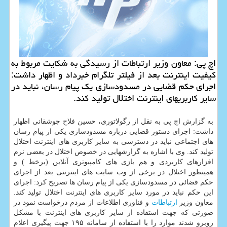
اچ پی: معاون وزیر ارتباطات از رسیدگی به شكایت مربوط به
كیفیت اینترنت بعد از فیلتر تلگرام خبرداد و اظهار داشت:
اجرای حكم قضایی در مسدودسازی یك پیام رسان، نباید در
سایر كاربریهای اینترنت اختلال تولید كند.
به گزارش اچ پی به نقل از رگولاتوری، حسین فلاح جوشقانی اظهار
داشت: اجرای دستور قضایی درباره مسدودسازی یكی از پیام رسان
های اجتماعی نباید در دسترسی به سایر كاربری های اینترنت اختلال
تولید كند. وی با اشاره به گزارشهایی در خصوص اختلال در بعضی نرم
افزارهای كاربردی و هم بازی های كامپیوتری آنلاین (برخط ) و
همینطور اختلال در برخی از وب سایت های اینترنتی بعد از اجرای
حكم قضائی در مسدودسازی یكی از پیام رسان ها تصریح كرد: اجرای
این حكم نباید در مورد سایر كاربری های اینترنت اختلال تولید كند.
معاون وزیر
ارتباطات
و فناوری اطلاعات از مردم درخواست نمود در
صورتی كه جهت استفاده از سایر كاربری های اینترنت با مشكل
روبرو شدند موارد را با استفاده از سامانه ۱۹۵ جهت پیگیری اعلام