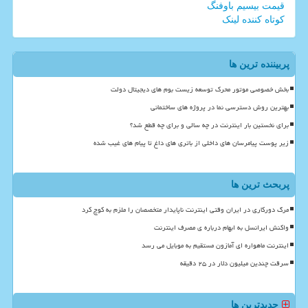
قیمت بیسیم باوفنگ
کوتاه کننده لینک
پربیننده ترین ها
بخش خصوصی موتور محرک توسعه زیست بوم های دیجیتال دولت
بهترین روش دسترسی نما در پروژه های ساختمانی
برای نخستین بار اینترنت در چه سالی و برای چه قطع شد؟
زیر پوست پیامرسان های داخلی از باتری های داغ تا پیام های غیب شده
پربحث ترین ها
مرگ دورکاری در ایران وقتی اینترنت ناپایدار متخصصان را ملزم به کوچ کرد
واکنش ایرانسل به ابهام درباره ی مصرف اینترنت
اینترنت ماهواره ای آمازون مستقیم به موبایل می رسد
سرقت چندین میلیون دلار در ۲۵ دقیقه
جدیدترین ها