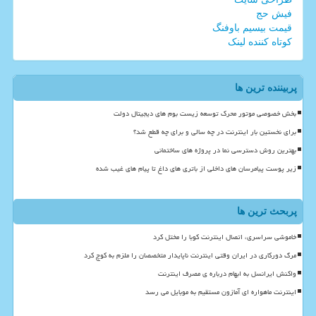
فیش حج
قیمت بیسیم باوفنگ
کوتاه کننده لینک
پربیننده ترین ها
بخش خصوصی موتور محرک توسعه زیست بوم های دیجیتال دولت
برای نخستین بار اینترنت در چه سالی و برای چه قطع شد؟
بهترین روش دسترسی نما در پروژه های ساختمانی
زیر پوست پیامرسان های داخلی از باتری های داغ تا پیام های غیب شده
پربحث ترین ها
خاموشی سراسری، اتصال اینترنت کوبا را مختل کرد
مرگ دورکاری در ایران وقتی اینترنت ناپایدار متخصصان را ملزم به کوچ کرد
واکنش ایرانسل به ابهام درباره ی مصرف اینترنت
اینترنت ماهواره ای آمازون مستقیم به موبایل می رسد