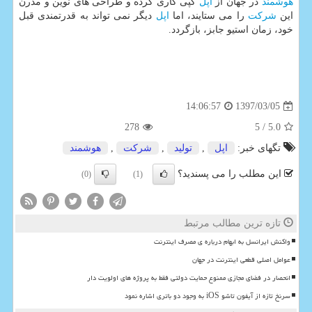
هوشمند
در جهان از
اپل
كپی كاری كرده و طراحی های نوین و مدرن
این
شركت
را می ستایند، اما
اپل
دیگر نمی تواند به قدرتمندی قبل
خود، زمان استیو جابز، بازگردد.
1397/03/05
14:06:57
278
/ 5
5.0
تگهای خبر:
اپل
,
تولید
,
شركت
,
هوشمند
این مطلب را می پسندید؟
(0)
(1)
تازه ترین مطالب مرتبط
واکنش ایرانسل به ابهام درباره ی مصرف اینترنت
عوامل اصلی قطعی اینترنت در جهان
انحصار در فضای مجازی ممنوع حمایت دولتی فقط به پروژه های اولویت دار
سرنخ تازه از آیفون تاشو iOS به وجود دو باتری اشاره نمود