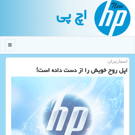
اچ پی
منو
اسمارتیزان:
اپل روح خویش را از دست داده است!