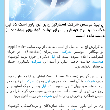
اچ پی: موسس شركت اسمارتیزان بر این باور است كه اپل
جذابیت و عزم خویش را برای تولید گوشیهای هوشمند از
دست داده است.
به گزارش اچ پی به نقل از ایسنا، به نقل از وب سایت AppleInsider،
لو یونگائو - موسس
شركت
اسمارتیزان (Smartisan) - در جریان
كنفرانسی اعلام نموده است كه
اپل
دیگر در حوزه تولید گوشیهای
هوشمند
جذابیت خاصی ندارد و آینده این
شركت
تكنولوژی چندان
درخشان نخواهد بود.
بر اساس گزارش South China Morning، ایشان در ادامه اظهار نمود:
هدف
شركت
ما آن است كه همچون
اپل
به یك
شركت
ابرقدرت در
ایالات متحده و جهان تبدیل شویم. البته
اپل
بعد از مرگ استیو جابز
روح خویش را از دست داده است و همین سبب می گردد طراحی و
سپس عملكرد و فروش و درامد این
شركت
هم رو به افول برود.
وی بر این باور است با اینكه سازندگان و تولیدكنندگان گوشیهای