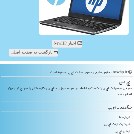
اخبار NewHP
بازگشت به صفحه اصلی
newhp.ir - حقوق مادی و معنوی سایت اچ پی محفوظ است
اچ پی
معرفی محصولات اچ پی : کیفیت و اعتماد در هر محصول ، با اچ پی، کارهایتان را سریع تر و بهتر
انجام دهید
صفحات اچ پی
درباره ما
خرید بک لینک اچ پی
آرشیو اچ پی