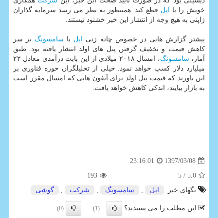
دیسپلی بود كه در صورت تایید صحت این خبر، این
شركت
همكاری
خویش را با
اپل
قطع كند. همینطور به نظر می رسد سرمایه گذاران
ژاپنی به هیچ وجه از انتشار این خبر خشنود نیستند.
پیشتر گزارش هایی در خصوص چانه زنی
اپل
با
سامسونگ
بر سر
كاهش قیمت و تخفیف گرفتن پنل های اولد انتشار یافته بود. طبق
آمار،
سامسونگ
، امسال ۲۰۱۸ میلادی از این بابت درآمدی معادل ۲۲
میلیارد دلار كسب خواهد نمود. خیلی از تحلیلگران حوزه فناوری بر
این باورند كه قیمت پنل اولد برای آیفون هایی كه امسال مقرر است
به بازار بیایند، اندكی كاهش خواهد یافت.
1397/03/08
23:16:01
193
/ 5
5.0
تگهای خبر:
اپل
,
سامسونگ
,
شركت
,
گوشی
این مطلب را می پسندید؟
(0)
(1)