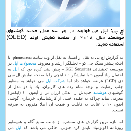
اچ پی: اپل می خواهد در هر سه مدل جدید گوشیهای
هوشمند سال ۲۰۱۸ از صفحه نمایش اولد (OLED)
استفاده نماید.
به گزارش اچ پی به نقل از ایسنا، به نقل از وب سایت phonearena، با
اینكه پیشتر مینگ چی كو – تحلیلگر ارشد و معروف
محصولات
اپل
در
موسسه تحقیقاتی KGI Securities – پیش بینی كرده بود كه
اپل
به
احتمال زیاد آیفون ۹ با نمایشگر ۶.۱ اینچی را با صفحه نمایش ال سی
دی (LCD) عرضه خواهد داد اما
شركت
اپل
می خواهد به منظور
جلب رضایت و توجه تمام رده های كاربران، یك یا دو مدل از
گوشیهای
هوشمند
جدیدش را اندكی ارزان تر از آیفون ۱۰ (ایكس)
معرفی نماید چراكه به عقیده خیلی از كارشناسان، خریداری گوشی
آیفون ۱۰ با عنایت به قابلیت و قیمت آن اصلا مقرون به صرفه
نیست.
اما تازه ترین گزارش های منتشره از جانب منابع آگاه و همینطور
روزنامه اكونومیك تایمز كره جنوبی، حاكی می باشد كه
اپل
می