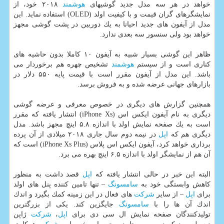
خواهد در هر سه مدل جدید گوشیهای
هوشمند
۲۰۱۸ خود، از
نمایشگرهای گران قیمت و با كیفیت اولد (OLED) استفاده نماید. این
مدل از آیفون های جدید احیانا به یك دوربین در پشت گوشی مجهز
خواهد بود ولی سنسور سه بعدی ندارد.
ظاهر این گوشی بسیار شبیه به آیفون ۱۰ كاملا بدون حاشیه های
كناری است و از سیستم
هوشمند
تشخیص چهره هم برخوردار می
باشد. این مدل از آیفون مقرر است با قیمت پایه ۵۵۰ دلار در
بازارهای جهانی عرضه شده و به فروش برسد.
همچنین گزارش های دیگری در خصوص معرفی و عرضه گوشی
دیگری به نام آیفون ایكس اس (iPhone Xs) انتشار یافته كه مقرر
است به یك صفحه نمایش اولد با اندازه ۵.۸ اینچ مجهز باشد. مدل
دیگری هم كه
اپل
در نیمه دوم سال جاری ۲۰۱۸ میلادی از آن پرده
برداری خواهد كرد، آیفون ایكس اس پلاس (iPhone Xs Plus) است كه
آن هم از نمایشگر اولد با اندازه ۶.۵ اینچ بهره می برد.
البته این خبر در حالی انتشار یافته كه
اپل
قصد داشت به منظور
كاهش وابستگی خود به
سامسونگ
– تنها تامین كننده پنل های اولد
برای
اپل
– از سایر
شركت
های فعال در این زمینه كمك بگیرد و اندك
اندك آن ها را با
سامسونگ
جایگزین كند. یكی از بزرگترین
تولیدكنندگان صفحه نمایش ال سی دی برای
اپل
،
شركت
ژاپن