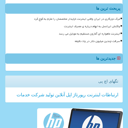
پربحث ترین ها
مرگ دورکاری در ایران وقتی اینترنت ناپایدار متخصصان را ملزم به کوچ کرد
واکنش ایرانسل به ابهام درباره ی مصرف اینترنت
اینترنت ماهواره ای آمازون مستقیم به موبایل می رسد
سرقت چندین میلیون دلار در ۲۵ دقیقه
جدیدترین ها
تگهای اچ پی
ارتباطات
اینترنت
رپورتاژ
اپل
آنلاین
تولید
شركت
خدمات