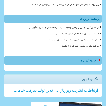
زیر پوست پیامرسان های داخلی از باتری های داغ تا پیام های غیب شده
پربحث ترین ها
مرگ دورکاری در ایران وقتی اینترنت ناپایدار متخصصان را ملزم به کوچ کرد
واکنش ایرانسل به ابهام درباره ی مصرف اینترنت
اینترنت ماهواره ای آمازون مستقیم به موبایل می رسد
سرقت چندین میلیون دلار در ۲۵ دقیقه
جدیدترین ها
تگهای اچ پی
ارتباطات
اینترنت
رپورتاژ
اپل
آنلاین
تولید
شركت
خدمات