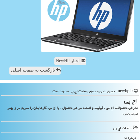
اخبار NewHP
بازگشت به صفحه اصلی
newhp.ir - حقوق مادی و معنوی سایت اچ پی محفوظ است
اچ پی
معرفی محصولات اچ پی : کیفیت و اعتماد در هر محصول ، با اچ پی، کارهایتان را سریع تر و بهتر
انجام دهید
صفحات اچ پی
درباره ما