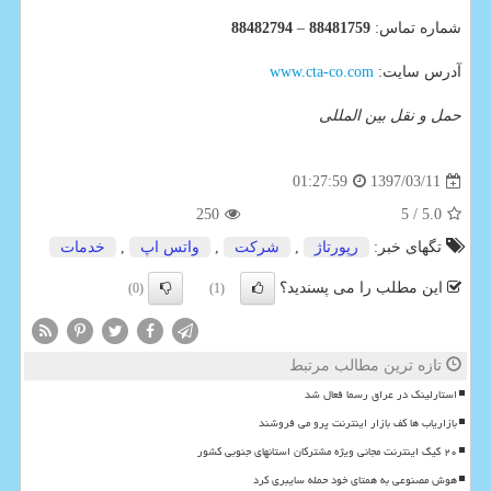
شماره تماس:
88481759
–
88482794
آدرس سایت:
www.cta-co.com
حمل و نقل بین المللی
1397/03/11
01:27:59
250
/ 5
5.0
تگهای خبر:
رپورتاژ
,
شركت
,
واتس اپ
,
خدمات
این مطلب را می پسندید؟
(0)
(1)
تازه ترین مطالب مرتبط
استارلینک در عراق رسما فعال شد
بازاریاب ها کف بازار اینترنت پرو می فروشند
۲۰ گیگ اینترنت مجانی ویژه مشترکان استانهای جنوبی کشور
هوش مصنوعی به همتای خود حمله سایبری کرد