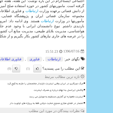
اجتماعی اینستاگرام در این باره نوشت: این هفته، هفته جه
گرفته است. ماموریتهای كشور در حوزه استفاده صلح آمیز 
از دانش فضائی برعهده وزارت
ارتباطات
و فناوری اطلاعا
مجموعه سازمان فضائی ایران و پژوهشگاه فضایی، 
مأموریتها در وزارت
ارتباطات
بازدیدی داشتم. نبوغ دانشمندان ایرانی با وجود عدم 
هواشناسی، مدیریت بلایای طبیعی، مدیریت منابع آب كشور 
را در عرصه های جاری نیازهای كشور بكار بگیریم و از ش
1396/07/16
15:51:23
تگهای خبر:
ارتباطات
,
فناوری
,
فناوری اطلاعا
این مطلب را می پسندید؟
(0)
(1)
تازه ترین مطالب مرتبط
مرگ دورکاری در ایران وقتی اینترنت ناپایدار متخصصان را ملزم به کوچ کرد
واکنش ایرانسل به ابهام درباره ی مصرف اینترنت
اینترنت ماهواره ای آمازون مستقیم به موبایل می رسد
انحصار در فضای مجازی ممنوع حمایت دولتی فقط به پروژه های اولویت دار
نظرات بینندگان در مورد این مطلب