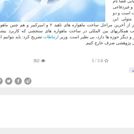
انی فضا نام
و غیردفاعی
ت است و دو
متولی این
هستند. وی ادامه داد: امروز از آخرین مراحل ساخت ماهواره های ناهید ۲ و امیركبیر
جلب همكاریهای بین المللی در ساخت ماهواره های سنجشی كه كاربرد بیش
و دیگر حوزه ها دارد، بی نظیر است. وزیر
ارتباطات
تصریح كرد: باید بتوانیم 
كل پژوهشی صرف خارج كنیم.
302
/ 5
5.0
ت