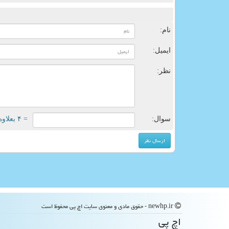
ن
نام:
ایمیل:
نظر:
سوال:
= ۴ بعلاوه ۱
newhp.ir - حقوق مادی و معنوی سایت اچ پی محفوظ است
اچ پی