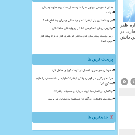
بخش خصوصی موتور محرک توسعه زیست بوم های دیجیتال
دولت
برای نخستین بار اینترنت در چه سالی و برای چه قطع شد؟
 و هم چنین ماهواره ظفر
بهترین روش دسترسی نما در پروژه های ساختمانی
ماری در
زیر پوست پیامرسان های داخلی از باتری های داغ تا پیام های
این دانش
غیب شده
پربحث ترین ها
خاموشی سراسری، اتصال اینترنت کوبا را مختل کرد
مرگ دورکاری در ایران وقتی اینترنت ناپایدار متخصصان را ملزم
به کوچ کرد
واکنش ایرانسل به ابهام درباره ی مصرف اینترنت
اینترنت ماهواره ای آمازون مستقیم به موبایل می رسد
جدیدترین ها