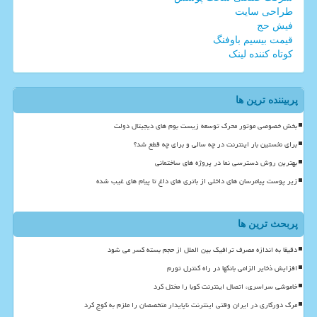
طراحی سایت
فیش حج
قیمت بیسیم باوفنگ
کوتاه کننده لینک
پربیننده ترین ها
بخش خصوصی موتور محرک توسعه زیست بوم های دیجیتال دولت
برای نخستین بار اینترنت در چه سالی و برای چه قطع شد؟
بهترین روش دسترسی نما در پروژه های ساختمانی
زیر پوست پیامرسان های داخلی از باتری های داغ تا پیام های غیب شده
پربحث ترین ها
دقیقا به اندازه مصرف ترافیک بین الملل از حجم بسته کسر می شود
افزایش ذخایر الزامی بانکها در راه کنترل تورم
خاموشی سراسری، اتصال اینترنت کوبا را مختل کرد
مرگ دورکاری در ایران وقتی اینترنت ناپایدار متخصصان را ملزم به کوچ کرد