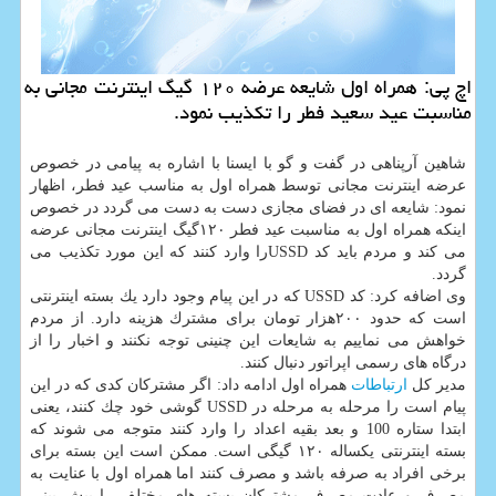
اچ پی: همراه اول شایعه عرضه ۱۲۰ گیگ اینترنت مجانی به
مناسبت عید سعید فطر را تكذیب نمود.
شاهین آرپناهی در گفت و گو با ایسنا با اشاره به پیامی در خصوص
عرضه اینترنت مجانی توسط همراه اول به مناسب عید فطر، اظهار
نمود: شایعه ای در فضای مجازی دست به دست می گردد در خصوص
اینكه همراه اول به مناسبت عید فطر ۱۲۰گیگ اینترنت مجانی عرضه
می كند و مردم باید كد USSDرا وارد كنند كه این مورد تكذیب می
گردد.
وی اضافه كرد: كد USSD كه در این پیام وجود دارد یك بسته اینترنتی
است كه حدود ۲۰۰هزار تومان برای مشترك هزینه دارد. از مردم
خواهش می نماییم به شایعات این چنینی توجه نكنند و اخبار را از
درگاه های رسمی اپراتور دنبال كنند.
مدیر كل
ارتباطات
همراه اول ادامه داد: اگر مشتركان كدی كه در این
پیام است را مرحله به مرحله در USSD گوشی خود چك كنند، یعنی
ابتدا ستاره 100 و بعد بقیه اعداد را وارد كنند متوجه می شوند كه
بسته اینترنتی یكساله ۱۲۰ گیگی است. ممكن است این بسته برای
برخی افراد به صرفه باشد و مصرف كنند اما همراه اول با عنایت به
مصرف و عادت مصرف مشتركان بسته های مختلف را پیش بینی