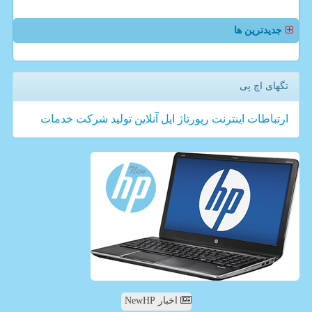
جدیدترین ها
تگهای اچ پی
ارتباطات
اینترنت
رپورتاژ
اپل
آنلاین
تولید
شركت
خدمات
اخبار NewHP