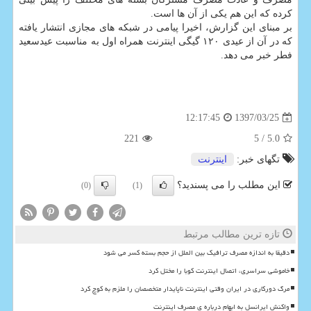
كرده كه این هم یكی از آن ها است.
بر مبنای این گزارش، اخیرا پیامی در شبكه های مجازی انتشار یافته
كه در آن از عیدی ۱۲۰ گیگی اینترنت همراه اول به مناسبت عیدسعید
فطر خبر می دهد.
1397/03/25
12:17:45
221
/ 5
5.0
تگهای خبر:
اینترنت
این مطلب را می پسندید؟
(0)
(1)
تازه ترین مطالب مرتبط
دقیقا به اندازه مصرف ترافیک بین الملل از حجم بسته کسر می شود
خاموشی سراسری، اتصال اینترنت کوبا را مختل کرد
مرگ دورکاری در ایران وقتی اینترنت ناپایدار متخصصان را ملزم به کوچ کرد
واکنش ایرانسل به ابهام درباره ی مصرف اینترنت