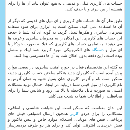
حساب های كاربری قبلی و قدیمی، به هیچ عنوان نباید آن ها را برای
همیشه از بین ببرند و یا حذف كنند.
طبق نظر آن ها، حساب های كاربری و ای میل های قدیمی كه دیگر از
آن ها استفاده نمی كنید، ممكن است به ابزاری برای سوءاستفاده
مجرمان سایبری و هكرها تبدیل گردد، به گونه ای كه شما با حذف
این حساب های كاربری، این امكان را به مجرمان سایبری و غریبه ها
می دهید تا به تمامی حساب های كاربری كه قبلا به صورت خودكار با
ای میل و
دستگاه
های الكترونیكی مورد كاربرد شما لینك و متصل
بوده است، این دفعه بدون اطلاع شما به آن ها دسترسی پیدا كنند.
به گفته این متخصصان فعال در حوزه امنیت سایبری، در بعضی موارد
پیش آمده است كه كاربران جدید هنگام ساختن حساب كاربری جدید،
ممكن است نام و آدرس كاربری شان بسیار شبیه به همان آدرس و
نام كاربری ای میل قبلی شما دربیاید. در اینجا، احتمال تولید مشكلات
امنیتی به صورت قابل ملاحظه یا بالا می رود و شانس شما را برای
محافظت از اطلاعات شما به شدت می كاهد.
این بدان معناست كه ممكن است این شباهت شانسی و اتفاقی،
مشكلاتی را برای هردو
كاربر
همچون ارسال اشتباهی فیش های
پرداختی، قبض های موبایل، استعلام موارد خاص و پیش فاكتور و
فیش خریدهای اینترنتی تولید كند و برای هر دو طرف دردسرساز