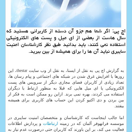
اچ پی: اگر شما هم جزو آن دسته از كاربرانی هستید كه
سال هاست از بعضی از ای میل و پست های الكترونیكی
استفاده نمی كنند، باید بدانید طبق نظر كارشناسان امنیت
سایبری نباید آن ها را برای همیشه از بین ببرید.
به گزارش اچ پی به نقل از ایسنا، به نقل از وب سایت thestar، این
روزها با افزایش غرق شدن در شبكه های اجتماعی و پیام رسان ها،
تعداد زیادی از كاربران فضای مجازی دیگر از سرویس های پست
الكترونیكی یا ای میل هایی كه قبلا به منظور ارتباط با دیگران
استفاده می كردند، بهره نمی برند. ازاین رو ممكن است به فكر از
بین بردن و دی اكتیو كردن این حساب های كاربری برای همیشه
بیفتند.
اما جالب اینجاست كه كارشناسان و متخصصان امنیت سایبری در
موسسه فرانهوفر آلمان كه در زمینه
ارتباطات
و پردازش اطلاعات
فعالیت می كند، بر این باورند كه كاربران حتی درصورت عدم نیاز به