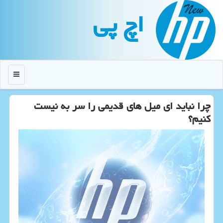
اچ پی
منو
چرا نباید ای میل های قدیمی را سر به نیست
كنیم؟