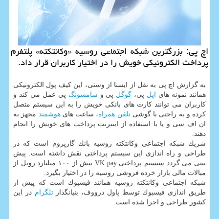
اچ پی: بزرگترین شبكه اجتماعی روسیه «وكانتكته» پلتفرم
پرداخت الكترونیكی خویش را در اختیار كاربران قرار داد.
به گزارش اچ پی به نقل از ایسنا از وستی، این كیف پول الكترونیكی
همانند نمونه های
اپل
پی،
گوگل
پی و
سامسونگ
پی عمل می كند و
كاربران می توانند كارت های بانكی خویش را به این سیستم متصل
كرده و به راحتی با گوشی
تلفن همراه
، ساعت های
هوشمند
مجهز به
ان اف سی و یا با استفاده از اینترنت پرداخت های خویش را انجام
دهند.
شریك شبكه اجتماعی وكانتكته روسیه بانك گازپروم است كه در
طراحی و راه اندازی این سیستم پرداختی نقش داشته است. پیش
بینی می گردد سیستم پرداختی VK pay بیش از ۱۰۰ میلیارد روبل از
مبالات مالی بازار خرده فروشی روسیه را در اختیار بگیرد.
شبكه اجتماعی وكانتكته روسیه همانند فیسبوك است كه پیش از
طریق اندازی فیسبوك توسط پاول درووف، بنیانگذار
تلگرام
در این
كشور طراحی و اجرا شده است.