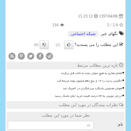
1397/04/08
15:23:12
216
/ 5
5.0
تگهای خبر:
شبكه اجتماعی
این مطلب را می پسندید؟
(0)
(1)
تازه ترین مطالب مرتبط
فضای مجازی به هیچ عنوان نباید به حالت قبل برگردد
انگلیس ردیت را ۱۴ و پنج دهم میلیون پوند جریمه کرد
هوش مصنوعی بادیگارد ورزشکاران در المپیک شد
ارزش توییتر به ۳۳ درصد قیمت خرید ایلان ماسک رسید
نظرات بینندگان در مورد این مطلب
نظر شما در مورد این مطلب
نام: