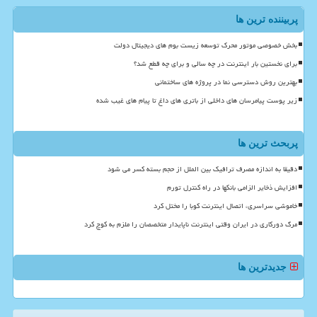
پربیننده ترین ها
بخش خصوصی موتور محرک توسعه زیست بوم های دیجیتال دولت
برای نخستین بار اینترنت در چه سالی و برای چه قطع شد؟
بهترین روش دسترسی نما در پروژه های ساختمانی
زیر پوست پیامرسان های داخلی از باتری های داغ تا پیام های غیب شده
پربحث ترین ها
دقیقا به اندازه مصرف ترافیک بین الملل از حجم بسته کسر می شود
افزایش ذخایر الزامی بانکها در راه کنترل تورم
خاموشی سراسری، اتصال اینترنت کوبا را مختل کرد
مرگ دورکاری در ایران وقتی اینترنت ناپایدار متخصصان را ملزم به کوچ کرد
جدیدترین ها