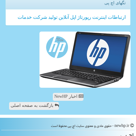
تگهای اچ پی
ارتباطات
اینترنت
رپورتاژ
اپل
آنلاین
تولید
شركت
خدمات
اخبار NewHP
بازگشت به صفحه اصلی
newhp.ir - حقوق مادی و معنوی سایت اچ پی محفوظ است
اچ پی