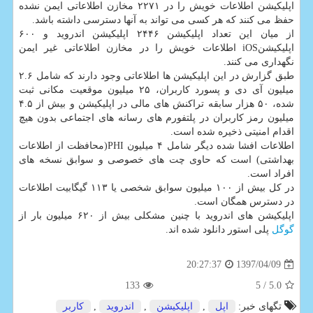
اپلیكیشن اطلاعات خویش را در ۲۲۷۱ مخازن اطلاعاتی ایمن نشده
حفظ می كنند كه هر كسی می تواند به آنها دسترسی داشته باشد.
از میان این تعداد اپلیكیشن ۲۴۴۶ اپلیكیشن اندروید و ۶۰۰
اپلیكیشنiOS اطلاعات خویش را در مخازن اطلاعاتی غیر ایمن
نگهداری می كنند.
طبق گزارش در این اپلیكیشن ها اطلاعاتی وجود دارند كه شامل ۲.۶
میلیون آی دی و پسورد كاربران، ۲۵ میلیون موقعیت مكانی ثبت
شده، ۵۰ هزار سابقه تراكنش های مالی در اپلیكیشن و بیش از ۴.۵
میلیون رمز كاربران در پلتفورم های رسانه های اجتماعی بدون هیچ
اقدام امنیتی ذخیره شده است.
اطلاعات افشا شده دیگر شامل ۴ میلیون PHI(محافظت از اطلاعات
بهداشتی) است كه حاوی چت های خصوصی و سوابق نسخه های
افراد است.
در كل بیش از ۱۰۰ میلیون سوابق شخصی یا ۱۱۳ گیگابیت اطلاعات
در دسترس همگان است.
اپلیكیشن های اندروید با چنین مشكلی بیش از ۶۲۰ میلیون بار از
گوگل
پلی استور دانلود شده اند.
1397/04/09
20:27:37
133
/ 5
5.0
تگهای خبر:
اپل
,
اپلیكیشن
,
اندروید
,
كاربر