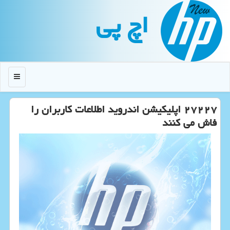
اچ پی
منو
۲۷۲۲۷ اپلیكیشن اندروید اطلاعات كاربران را
فاش می كنند