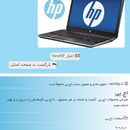
اخبار NewHP
بازگشت به صفحه اصلی
newhp.ir - حقوق مادی و معنوی سایت اچ پی محفوظ است
اچ پی
معرفی محصولات اچ پی : کیفیت و اعتماد در هر محصول ، با اچ پی، کارهایتان را سریع تر و بهتر
انجام دهید
صفحات اچ پی
درباره ما