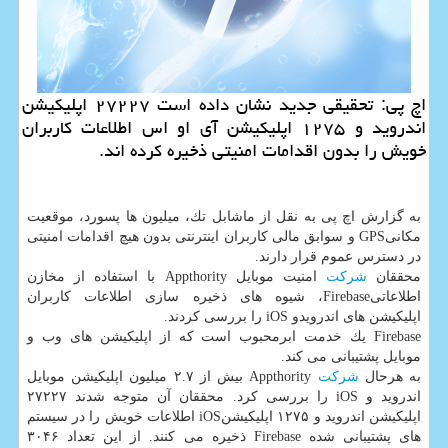
اچ پی: تحقیقی جدید نشان داده است ۲۷۲۲۷ اپلیكیشن
اندروید و ۱۲۷۵ اپلیكیشن آی او اس اطلاعات كاربران
خویش را بدون اقدامات امنیتی ذخیره كرده اند.
به گزارش اچ پی به نقل از ماشابل تك، میلیون ها پسورد، موقعیت
مكانیGPS و سوابق مالی كاربران اینترنتی بدون هیچ اقدامات امنیتی
در دسترس عموم قرار دارند.
محققان
شركت
امنیت موبایل Appthority با استفاده از مخازن
اطلاعاتیFirebase، شیوه های ذخیره سازی اطلاعات كاربران
اپلیكیشن های اندرویدو iOS را بررسی كردند.
Firebase یك خدمت ابرمحبوب است كه از اپلیكیشن های وب و
موبایل پشتیبانی می كند.
به هرحال
شركت
Appthority بیش از ۲.۷ میلیون اپلیكیشن موبایل
اندروید و iOS را بررسی كرد. محققان آن متوجه شدند ۲۷۲۲۷
اپلیكیشن اندروید و ۱۲۷۵ اپلیكیشنiOS اطلاعات خویش را در سیستم
های پشتیبانی شده Firebase ذخیره می كنند. از این تعداد ۳۰۴۶