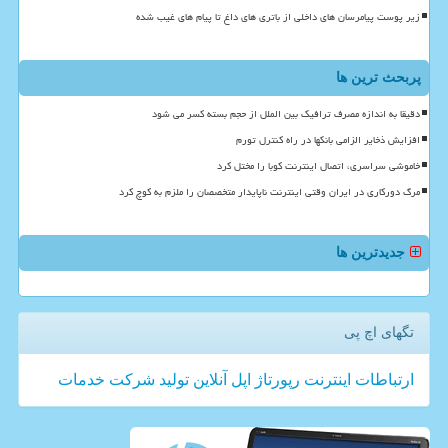
زیر پوست پیامرسان های داخلی از باتری های داغ تا پیام های غیب شده
پربحث ترین ها
دقیقا به اندازه مصرف ترافیک بین الملل از حجم بسته کسر می شود
افزایش ذخایر الزامی بانکها در راه کنترل تورم
خاموشی سراسری، اتصال اینترنت کوبا را مختل کرد
مرگ دورکاری در ایران وقتی اینترنت ناپایدار متخصصان را ملزم به کوچ کرد
جدیدترین ها
تگهای اچ پی
ارتباطات
اینترنت
رپورتاژ
اپل
آنلاین
تولید
شركت
خدمات