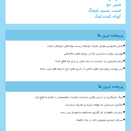
فیش حج
قیمت بیسیم باوفنگ
کوتاه کننده لینک
پربیننده ترین ها
بخش خصوصی موتور محرک توسعه زیست بوم های دیجیتال دولت
بهترین روش دسترسی نما در پروژه های ساختمانی
برای نخستین بار اینترنت در چه سالی و برای چه قطع شد؟
زیر پوست پیامرسان های داخلی از باتری های داغ تا پیام های غیب شده
پربحث ترین ها
مرگ دورکاری در ایران وقتی اینترنت ناپایدار متخصصان را ملزم به کوچ کرد
واکنش ایرانسل به ابهام درباره ی مصرف اینترنت
اینترنت ماهواره ای آمازون مستقیم به موبایل می رسد
سرقت چندین میلیون دلار در ۲۵ دقیقه