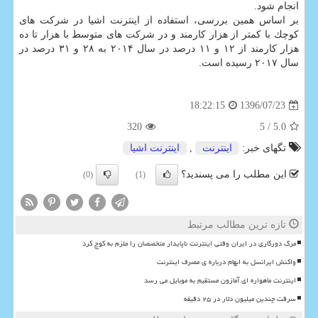
انجام شود.
بر اساس همین بررسی، استفاده از اینترنت اشیا در شركت های
كوچك با كمتر از هزار كارمند و در شركت های متوسط با هزار تا ده
هزار كارمند از ۱۲ و ۱۱ درصد در سال ۲۰۱۴ به ۲۸ و ۳۱ درصد در
سال ۲۰۱۷ رسیده است.
1396/07/23
18:22:15
320
/ 5
5.0
تگهای خبر:
اینترنت
,
اینترنت اشیا
این مطلب را می پسندید؟
(0)
(1)
تازه ترین مطالب مرتبط
مرگ دورکاری در ایران وقتی اینترنت ناپایدار متخصصان را ملزم به کوچ کرد
واکنش ایرانسل به ابهام درباره ی مصرف اینترنت
اینترنت ماهواره ای آمازون مستقیم به موبایل می رسد
سرقت چندین میلیون دلار در ۲۵ دقیقه