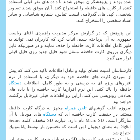
شده بودند و پژوهشگران موفق شدند تا داده های نفر قبلی استفاده
كننده از كارت های حافظه را استخراج كنند. آنان موفق شدند تصاویر
شخصی، كپی های گذرنامه، لیست تماس، شماره شناسایی و سایر
اسناد شخصی را استخراج كنند.
این پژوهش كه در گزارش مركز مدیریت راهبردی افتای ریاست
جمهوری به آن پرداخته شده، اثبات كرد كه كاربران نمی توانند به
طور كامل اطلاعات كارت حافظه را حذف نمایند و در صورتیكه فایل
دیگری برروی كارت حافظه منتقل شود فایل جدید روی فایل قبلی
قرار می گیرد.
كارشناسان امنیت فضای تولید و تبادل اطلاعات تاكید می كنند كه پیش
از سپردن كارت های حافظه خود به دیگران، با استفاده از نرم
افزارهای ویژه ای به درستی و به طور كامل، اطلاعات
دستگاه
حافظه را پاك كنید، این نرم افزارها كارت حافظه را با داده های
تصادفی رونویسی می كنند، ازاین رو اطلاعات قبلی غیرقابل برگشت
خواهند بود.
امروزه اغلب گوشیهای
تلفن همراه
مجهز به درگاه كارت حافظه
هستند. در حقیقت كارت حافظه ای كه
دستگاه
های موبایل با آن
سازگار است، Micro SD نام دارد. عبارت SD مخفف كلمه Secure
Digital به معنای دیجیتال امن است كه نخستین بار توسط پاناسونیك
اختراع شد.
سال ۲۰۰۱ نخستین كارت های SD روانه بازار شدند. كاربرد بیشتر این