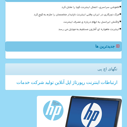
خاموشی سراسری، اتصال اینترنت کوبا را مختل کرد
مرگ دورکاری در ایران وقتی اینترنت ناپایدار متخصصان را ملزم به کوچ کرد
واکنش ایرانسل به ابهام درباره ی مصرف اینترنت
اینترنت ماهواره ای آمازون مستقیم به موبایل می رسد
جدیدترین ها
تگهای اچ پی
ارتباطات
اینترنت
رپورتاژ
اپل
آنلاین
تولید
شركت
خدمات