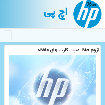
اچ پی
منو
لزوم حفظ امنیت كارت های حافظه