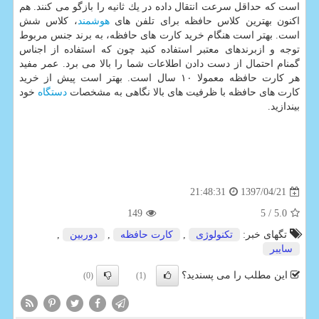
است كه حداقل سرعت انتقال داده در یك ثانیه را بازگو می كنند. هم
اكنون بهترین كلاس حافظه برای تلفن های
هوشمند
، كلاس شش
است. بهتر است هنگام خرید كارت های حافظه، به برند جنس مربوط
توجه و ازبرندهای معتبر استفاده كنید چون كه استفاده از اجناس
گمنام احتمال از دست دادن اطلاعات شما را بالا می برد. عمر مفید
هر كارت حافظه معمولا ۱۰ سال است. بهتر است پیش از خرید
كارت های حافظه با ظرفیت های بالا نگاهی به مشخصات
دستگاه
خود
بیندازید.
1397/04/21
21:48:31
149
/ 5
5.0
تگهای خبر:
تكنولوژی
,
كارت حافظه
,
دوربین
,
سایبر
این مطلب را می پسندید؟
(0)
(1)