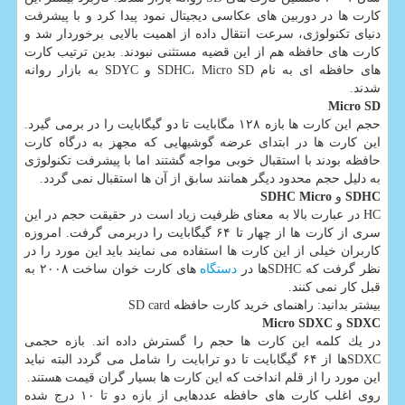
كارت ها در دوربین های عكاسی دیجیتال نمود پیدا كرد و با پیشرفت
دنیای تكنولوژی، سرعت انتقال داده از اهمیت بالایی برخوردار شد و
كارت های حافظه هم از این قضیه مستثنی نبودند. بدین ترتیب كارت
های حافظه ای به نام SDHC، Micro SD و SDYC به بازار روانه
شدند.
Micro SD
حجم این كارت ها بازه ۱۲۸ مگابایت تا دو گیگابایت را در برمی گیرد.
این كارت ها در ابتدای عرضه گوشیهایی كه مجهز به درگاه كارت
حافظه بودند با استقبال خوبی مواجه گشتند اما با پیشرفت تكنولوژی
به دلیل حجم محدود دیگر همانند سابق از آن ها استقبال نمی گردد.
SDHC
و
SDHC Micro
HC در عبارت بالا به معنای ظرفیت زیاد است در حقیقت حجم در این
سری از كارت ها از چهار تا ۶۴ گیگابایت را دربرمی گرفت. امروزه
كاربران خیلی از این كارت ها استفاده می نمایند باید این مورد را در
نظر گرفت كه SDHCها در
دستگاه
های كارت خوان ساخت ۲۰۰۸ به
قبل كار نمی كنند.
بیشتر بدانید: راهنمای خرید كارت حافظه SD card
SDXC
و
Micro SDXC
در یك كلمه این كارت ها حجم را گسترش داده اند. بازه حجمی
SDXCها از ۶۴ گیگابایت تا دو ترابایت را شامل می گردد البته نباید
این مورد را از قلم انداخت كه این كارت ها بسیار گران قیمت هستند.
روی اغلب كارت های حافظه عددهایی از بازه دو تا ۱۰ درج شده