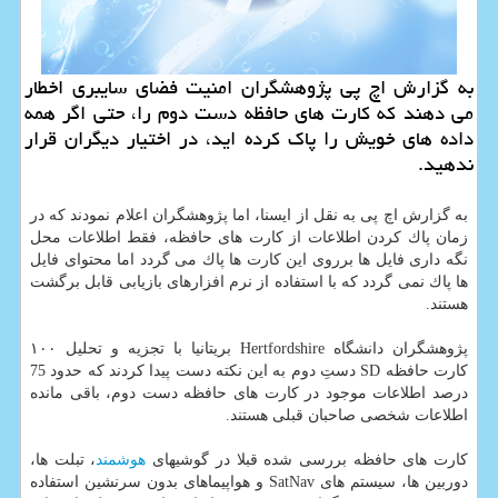
به گزارش اچ پی پژوهشگران امنیت فضای سایبری اخطار
می دهند كه كارت های حافظه دست دوم را، حتی اگر همه
داده های خویش را پاك كرده اید، در اختیار دیگران قرار
ندهید.
به گزارش اچ پی به نقل از ایسنا، اما پژوهشگران اعلام نمودند كه در
زمان پاك كردن اطلاعات از كارت های حافظه، فقط اطلاعات محل
نگه داری فایل ها برروی این كارت ها پاك می گردد اما محتوای فایل
ها پاك نمی گردد كه با استفاده از نرم افزارهای بازیابی قابل برگشت
هستند.
پژوهشگران دانشگاه Hertfordshire بریتانیا با تجزیه و تحلیل ۱۰۰
كارت حافظه SD دستِ دوم به این نكته دست پیدا كردند كه حدود 75
درصد اطلاعات موجود در كارت های حافظه دست دوم، باقی مانده
اطلاعات شخصی صاحبان قبلی هستند.
كارت های حافظه بررسی شده قبلا در گوشیهای
هوشمند
، تبلت ها،
دوربین ها، سیستم های SatNav و هواپیماهای بدون سرنشین استفاده