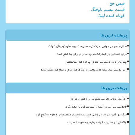
فیش حج
قیمت بیسیم باوفنگ
کوتاه کننده لینک
پربیننده ترین ها
بخش خصوصی موتور محرک توسعه زیست بوم های دیجیتال دولت
برای نخستین بار اینترنت در چه سالی و برای چه قطع شد؟
بهترین روش دسترسی نما در پروژه های ساختمانی
زیر پوست پیامرسان های داخلی از باتری های داغ تا پیام های غیب شده
پربحث ترین ها
افزایش ذخایر الزامی بانکها در راه کنترل تورم
خاموشی سراسری، اتصال اینترنت کوبا را مختل کرد
مرگ دورکاری در ایران وقتی اینترنت ناپایدار متخصصان را ملزم به کوچ کرد
واکنش ایرانسل به ابهام درباره ی مصرف اینترنت