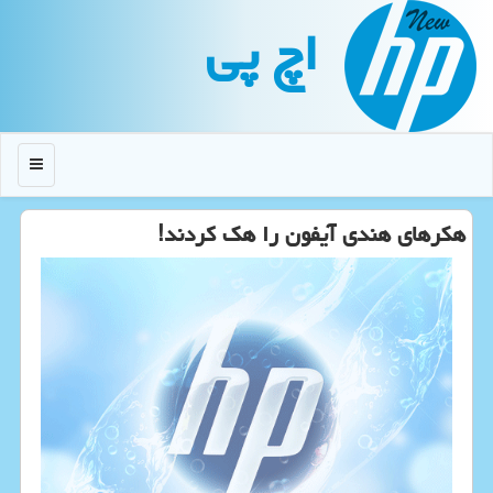
اچ پی
منو
هكرهای هندی آیفون را هك كردند!