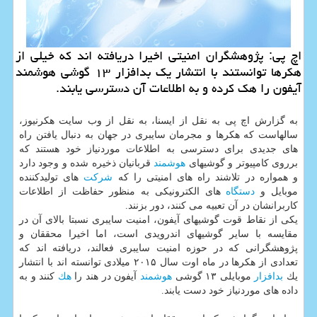
اچ پی: پژوهشگران امنیتی اخیرا دریافته اند كه خیلی از
هكرها توانستند با انتشار یك بدافزار ۱۳ گوشی هوشمند
آیفون را هك كرده و به اطلاعات آن دسترسی یابند.
به گزارش اچ پی به نقل از ایسنا، به نقل از وب سایت هكرنیوز،
سالهاست كه هكرها و مجرمان سایبری در جهان به دنبال یافتن راه
های جدیدی برای دسترسی به اطلاعات موردنیاز خود هستند كه
برروی كامپیوتر و گوشیهای
هوشمند
قربانیان ذخیره شده و وجود دارد
و همواره در تلاشند راه های امنیتی را كه
شركت
های تولیدكننده
موبایل و
دستگاه
های الكترونیكی به منظور حفاظت از اطلاعات
كاربرانشان در آن تعبیه می كنند، دور بزنند.
یكی از نقاط قوت گوشیهای آیفون، امنیت سایبری نسبتا بالای آن در
مقایسه با سایر گوشیهای اندرویدی است، اما اخیرا محققان و
پژوهشگرانی كه در حوزه امنیت سایبری فعالند، دریافته اند كه
تعدادی از هكرها در ماه اوت سال ۲۰۱۵ میلادی توانسته اند با انتشار
یك
بدافزار
موبایلی ۱۳ گوشی
هوشمند
آیفون در هند را
هك
كنند و به
داده های موردنیاز خود دست یابند.