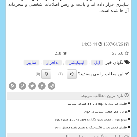
سایبری قرار داده اند و باعث لو رفتن اطلاعات شخصی و محرمانه
آن ها شده است.
1397/04/26
14:03:44
218
/ 5
5.0
تگهای خبر:
اپل
,
اپلیكیشن
,
بدافزار
,
سایبر
این مطلب را می پسندید؟
(0)
(1)
تازه ترین مطالب مرتبط
واکنش ایرانسل به ابهام درباره ی مصرف اینترنت
عوامل اصلی قطعی اینترنت در جهان
سرنخ تازه از آیفون تاشو iOS به وجود دو باتری اشاره نمود
واکنش انجمن تجارت الکترونیک به تعلیق دامنه فوتبال ۳۶۰
نظرات بینندگان در مورد این مطلب