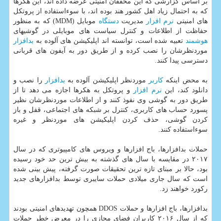
بر اساس گزارشی كه این محققان امنیتی عرضه داده اند، این هكرها
كه به احتمال زیاد اهل كشور هند بوده اند، با سوءاستفاده از پروتكل
های امنیتی
نرم افزار
مدیریت
دستگاه
موبایل (MDM) كه به منظور
حفاظت از اطلاعات و كنترل سیاست های موبایلی در گوشیهای
هوشمند
تعبیه شده است، توانسته اند اپلیكیشن های آلوده به
بدافزار
موردنظرشان را نصب كرده و از طریق دور به آیفون های قربانی
دسترسی پیدا كنند.
به محض اینكه
كاربر
موردنظر اپلیكیشن آلوده به
بدافزار
را نصب و
دانلود كند، این
نرم افزار
و پروتكل به هكرها اجازه می دهد تا از
طریق دور به گوشی وی نفوذ كنند و از اطلاعات موردنظرشان نظیر
پسورد حساب های كاربری، كنترل بر شبكه های اجتماعی، قفل و باز
كردن گوشی، حذف كردن اپلیكیشن های موردنظر و غیره
سوءاستفاده كنند.
حملات بدافزارها، باج افزارها و ویروس های كامپیوتری كه در سال
۲۰۱۷ در مقایسه با سال های گذشته به بیش ترین حد خود رسیده
بود، حالا بر مبنای تازه ترین تحقیقات صورت گرفته، پیش بینی شده
است كه سال جاری میلادی حملات سایبری توسط بدافزارهای جدید
ركورد خواهند زد.
بدافزارها، باج افزارها و حملات DDOS همچون تهدیدهای امنیتی بودند
كه از سال ۲۰۱۶ كاربران فضای مجازی را در معرض خطر حملات