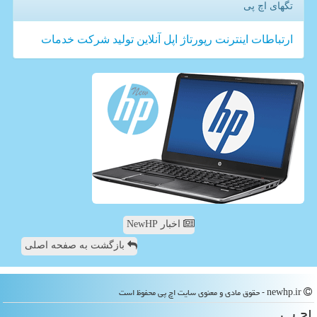
تگهای اچ پی
ارتباطات
اینترنت
رپورتاژ
اپل
آنلاین
تولید
شركت
خدمات
اخبار NewHP
بازگشت به صفحه اصلی
newhp.ir - حقوق مادی و معنوی سایت اچ پی محفوظ است
اچ پی