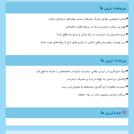
پربیننده ترین ها
بخش خصوصی موتور محرک توسعه زیست بوم های دیجیتال دولت
بهترین روش دسترسی نما در پروژه های ساختمانی
برای نخستین بار اینترنت در چه سالی و برای چه قطع شد؟
زیر پوست پیامرسان های داخلی از باتری های داغ تا پیام های غیب شده
پربحث ترین ها
مرگ دورکاری در ایران وقتی اینترنت ناپایدار متخصصان را ملزم به کوچ کرد
واکنش ایرانسل به ابهام درباره ی مصرف اینترنت
اینترنت ماهواره ای آمازون مستقیم به موبایل می رسد
سرقت چندین میلیون دلار در ۲۵ دقیقه
جدیدترین ها