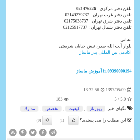
تلفن دفتر مرکزی :
021476226
تلفن دفتر غرب تهران : 02149279737
تلفن دفتر شرق تهران : 02175038737
تلفن دفتر شمال تهران : 02125917737
نشانی
بلوار آیت الله صدر، نبش خیابان شریعتی
آکادمی بین المللی پدر ماساژ
09390000194.ir
آموزش ماساژ
1397/05/09
13:32:56
183
/ 5
5.0
تگهای خبر:
رپورتاژ
,
كیفیت
,
تخصص
,
مدارك
این مطلب را می پسندید؟
(0)
(1)