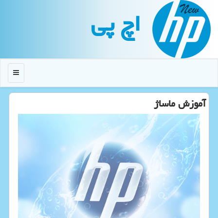
اچ پی
منو
آموزش ماساژ