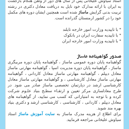
استاد سیاوش علیخانی پس از سال های دور از وطن هنگام بازگشت
به ایران با ارائه مدارک خود نایل به دریافت معادل دکتری در رشته
تربیت بدنی گرایش
ماساژ
شده است همچنین ایشان دوره های مکمل
خود را در کشور ارمنستان گذرانده است.
* با تاییدیه وزارت امور خارجه تایلند
* با تاییدیه سفارت ایران در بانکوک
* با تاییدیه وزارت امور خارجه ایران
صدور گواهینامه ماساژ
گواهینامه پایان دوره عمومی ماساژ ، گواهینامه پایان دوره مربیگری
ماساژ ، گواهینامه پایان دوره مدیریت اسپا ، گواهینامه مهارتی ماساژ
معادل دیپلم ، گواهینامه مهارتی ماساژ معادل کاردانی ، گواهینامه
مهارتی ماساژ معادل کارشناسی ، و گواهینامه مهارتی ماساژ معادل
کارشناسی ارشد در دپارتمان تخصصی ماساژ صادر می شود. در
طرح معادلسازی مركز تعيين و ارتقـاء سطـح بنياد علـوم شركت
كرده و با توجه به امتيازاتی كه كسب می نماييد، از گواهينامه های
معادل ديپلم ، كاردانی ، كارشناسی ، كارشناسی ارشد و دكتری بنياد
بهره مند شويد.
برای اطلاع از هزینه مدرک ماساژ به
سایت آموزش ماساژ
استاد
سیاوش علیخانی مراجعه فرمایید.