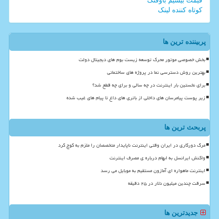
قیمت بیسیم باوفنگ
کوتاه کننده لینک
پربیننده ترین ها
بخش خصوصی موتور محرک توسعه زیست بوم های دیجیتال دولت
بهترین روش دسترسی نما در پروژه های ساختمانی
برای نخستین بار اینترنت در چه سالی و برای چه قطع شد؟
زیر پوست پیامرسان های داخلی از باتری های داغ تا پیام های غیب شده
پربحث ترین ها
مرگ دورکاری در ایران وقتی اینترنت ناپایدار متخصصان را ملزم به کوچ کرد
واکنش ایرانسل به ابهام درباره ی مصرف اینترنت
اینترنت ماهواره ای آمازون مستقیم به موبایل می رسد
سرقت چندین میلیون دلار در ۲۵ دقیقه
جدیدترین ها