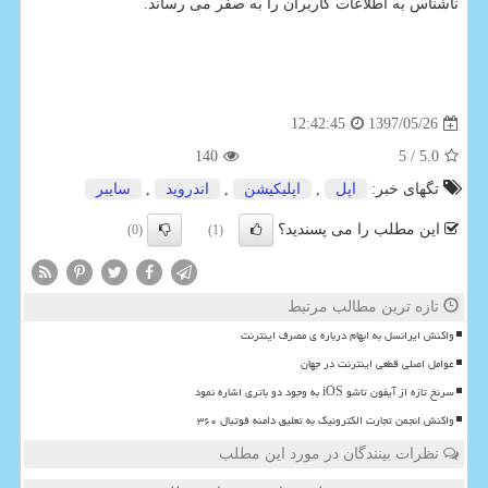
ناشناس به اطلاعات كاربران را به صفر می رساند.
1397/05/26
12:42:45
140
/ 5
5.0
تگهای خبر:
اپل
,
اپلیكیشن
,
اندروید
,
سایبر
این مطلب را می پسندید؟
(0)
(1)
تازه ترین مطالب مرتبط
واکنش ایرانسل به ابهام درباره ی مصرف اینترنت
عوامل اصلی قطعی اینترنت در جهان
سرنخ تازه از آیفون تاشو iOS به وجود دو باتری اشاره نمود
واکنش انجمن تجارت الکترونیک به تعلیق دامنه فوتبال ۳۶۰
نظرات بینندگان در مورد این مطلب