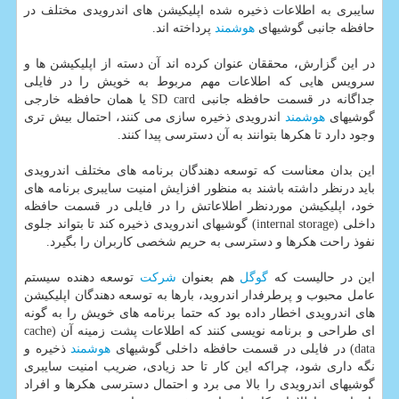
سایبری به اطلاعات ذخیره شده اپلیكیشن های اندرویدی مختلف در
حافظه جانبی گوشیهای
هوشمند
پرداخته اند.
در این گزارش، محققان عنوان كرده اند آن دسته از اپلیكیشن ها و
سرویس هایی كه اطلاعات مهم مربوط به خویش را در فایلی
جداگانه در قسمت حافظه جانبی SD card یا همان حافظه خارجی
گوشیهای
هوشمند
اندرویدی ذخیره سازی می كنند، احتمال بیش تری
وجود دارد تا هكرها بتوانند به آن دسترسی پیدا كنند.
این بدان معناست كه توسعه دهندگان برنامه های مختلف اندرویدی
باید درنظر داشته باشند به منظور افزایش امنیت سایبری برنامه های
خود، اپلیكیشن موردنظر اطلاعاتش را در فایلی در قسمت حافظه
داخلی (internal storage) گوشیهای اندرویدی ذخیره كند تا بتواند جلوی
نفوذ راحت هكرها و دسترسی به حریم شخصی كاربران را بگیرد.
این در حالیست كه
گوگل
هم بعنوان
شركت
توسعه دهنده سیستم
عامل محبوب و پرطرفدار اندروید، بارها به توسعه دهندگان اپلیكیشن
های اندرویدی اخطار داده بود كه حتما برنامه های خویش را به گونه
ای طراحی و برنامه نویسی كنند كه اطلاعات پشت زمینه آن (cache
data) در فایلی در قسمت حافظه داخلی گوشیهای
هوشمند
ذخیره و
نگه داری شود، چراكه این كار تا حد زیادی، ضریب امنیت سایبری
گوشیهای اندرویدی را بالا می برد و احتمال دسترسی هكرها و افراد