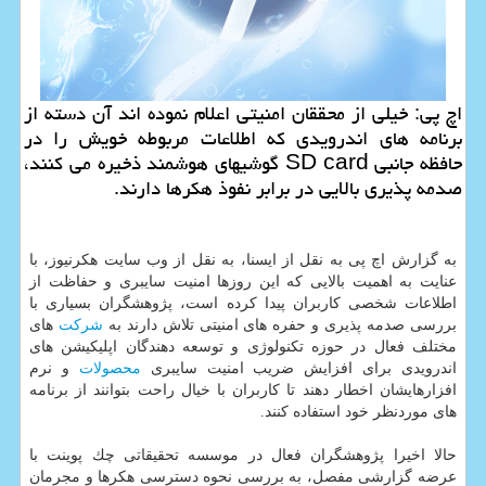
اچ پی: خیلی از محققان امنیتی اعلام نموده اند آن دسته از
برنامه های اندرویدی كه اطلاعات مربوطه خویش را در
حافظه جانبی SD card گوشیهای هوشمند ذخیره می كنند،
صدمه پذیری بالایی در برابر نفوذ هكرها دارند.
به گزارش اچ پی به نقل از ایسنا، به نقل از وب سایت هكرنیوز، با
عنایت به اهمیت بالایی كه این روزها امنیت سایبری و حفاظت از
اطلاعات شخصی كاربران پیدا كرده است، پژوهشگران بسیاری با
بررسی صدمه پذیری و حفره های امنیتی تلاش دارند به
شركت
های
مختلف فعال در حوزه تكنولوژی و توسعه دهندگان اپلیكیشن های
اندرویدی برای افزایش ضریب امنیت سایبری
محصولات
و نرم
افزارهایشان اخطار دهند تا كاربران با خیال راحت بتوانند از برنامه
های موردنظر خود استفاده كنند.
حالا اخیرا پژوهشگران فعال در موسسه تحقیقاتی چك پوینت با
عرضه گزارشی مفصل، به بررسی نحوه دسترسی هكرها و مجرمان