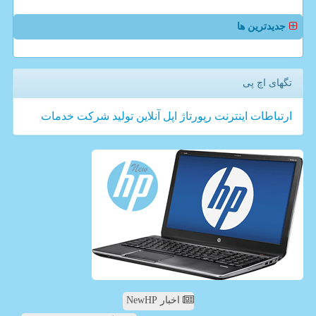
جدیدترین ها
تگهای اچ پی
ارتباطات
اینترنت
رپورتاژ
اپل
آنلاین
تولید
شركت
خدمات
اخبار NewHP