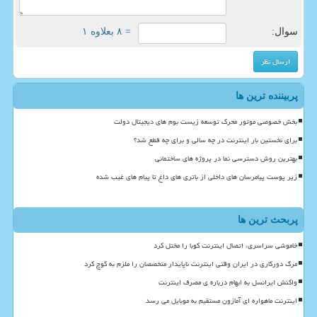
سوال:
= ۸ بعلاوه ۱
پربیننده ترین ها
بخش خصوصی موتور محرک توسعه زیست بوم های دیجیتال دولت
برای نخستین بار اینترنت در چه سالی و برای چه قطع شد؟
بهترین روش دسترسی نما در پروژه های ساختمانی
زیر پوست پیامرسان های داخلی از باتری های داغ تا پیام های غیب شده
پربحث ترین ها
خاموشی سراسری، اتصال اینترنت کوبا را مختل کرد
مرگ دورکاری در ایران وقتی اینترنت ناپایدار متخصصان را ملزم به کوچ کرد
واکنش ایرانسل به ابهام درباره ی مصرف اینترنت
اینترنت ماهواره ای آمازون مستقیم به موبایل می رسد