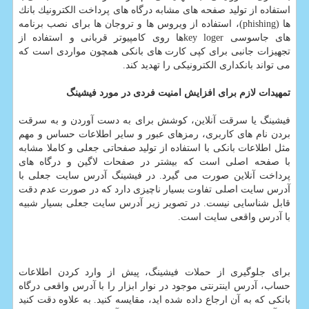
استفاده از تولید صفحه های مشابه درگاه های پرداخت الكترونیك بانك
ها (phishing)، استفاده از ویروس ها و تروجان ها برای نصب برنامه
های جاسوسی key logerها روی كامپیوتر قربانی و استفاده از
تجهیزات جانبی برای كپی كارت های بانكی همچون مواردی است كه
می تواند بانكداری الكترونیكی را تهدید كند.
تمهیدات لازم برای افزایش امنیت فردی در مورد فیشینگ
فیشینگ یا سرقت آنلاین، كوشش برای به دست آوردن و به سرقت
بردن نام های كاربری، رمزهای عبور و سایر اطلاعات حساس و مهم
مثل اطلاعات بانكی با استفاده از تولید صفحاتی جعلی و كاملا مشابه
با صفحه اصلی است كه بیشتر در صفحات لاگین و درگاه های
پرداخت آنلاین صورت می گیرد. در فیشینگ آدرس سایت جعلی با
آدرس سایت اصلی تفاوت بسیار ناچیزی دارد كه در صورت عدم دقت
قابل شناسایی نیست. در تصویر زیر آدرس سایت جعلی بسیار شبیه
با آدرس واقعی سایت است.
برای جلوگیری از حملات فیشینگ، پیش از وارد كردن اطلاعات
حساب، آدرس اینترنتی موجود در نوار ابزار را با آدرس واقعی درگاه
بانكی كه به آن ارجاع داده شده اید، مقایسه كنید. به علاوه دقت كنید