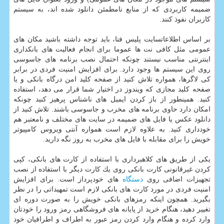
ضمیمه كاربردی كه از منابع نامطمئن دانلود شده اند، به سیستم
كاربران نفوذ كنند.
بر اساس اطلاعاتسایت پلیس فتا، باید توجه داشته باشید مكان های
عمومی مثل كافی نت ها عموما برای انجام فعالیت های بانكداری
اینترنتی مناسب نیستند چونكه احتمال نصب برنامه های جاسوسی
روی این سیستم ها وجود دارد. برای افزایش امنیت فردی در برابر
كی لاگرها، همواره تلاش كنید از صفحه كلید امن درگاه بانكی و یا
صفحه كلید مجازی كه ویندوز در اختیار شما قرار می دهد، استفاده
كنید. همینطور از باز كردن ایمیل های ناشناس پرهیز كنید چونكه
امكان دارد حاوی برنامه های مخرب و جاسوسی باشند. تلاش كنید از
دانلود عكس یا فایل های ضمیمه در سایت های مختلف و نامعتبر هم
خودداری كنید. به علاوه لازم است همواره آنتی ویروس كامپیوتر
خویش را برای مقابله با فایل های مخرب به روز نگه دارید.
یكی از طریق های كلاهبرداری با استفاده از كارت های بانكی، كپی
كردن غیرقانونی كارت بانكی روی یك كارت دیگر با استفاده از نصب
تجهیزات اضافی روی
دستگاه
های خودپرداز است. برای افزایش
امنیت فردی در مورد كارت های بانكی لازم است تمهیداتی را در نظر
بگیرید. همچون اینكه رمزهای بانكی خویش را به صورت دوره ای
تغییر دهید، هنگام خرید از پایانه های فروشگاهی رمز ورود را خودتان
وارد كرده و هنگام وارد كردن رمز عبور به اطراف و اطرافیان خود