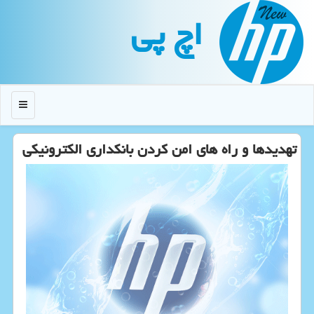
اچ پی
منو
تهدیدها و راه های امن كردن بانكداری الكترونیكی