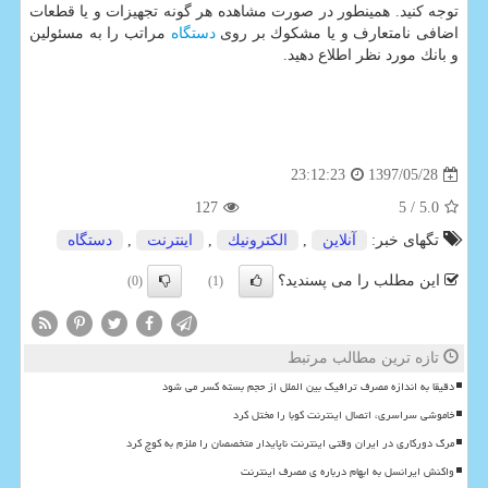
توجه كنید. همینطور در صورت مشاهده هر گونه تجهیزات و یا قطعات
اضافی نامتعارف و یا مشكوك بر روی
دستگاه
مراتب را به مسئولین
و بانك مورد نظر اطلاع دهید.
1397/05/28
23:12:23
127
/ 5
5.0
تگهای خبر:
آنلاین
,
الكترونیك
,
اینترنت
,
دستگاه
این مطلب را می پسندید؟
(0)
(1)
تازه ترین مطالب مرتبط
دقیقا به اندازه مصرف ترافیک بین الملل از حجم بسته کسر می شود
خاموشی سراسری، اتصال اینترنت کوبا را مختل کرد
مرگ دورکاری در ایران وقتی اینترنت ناپایدار متخصصان را ملزم به کوچ کرد
واکنش ایرانسل به ابهام درباره ی مصرف اینترنت