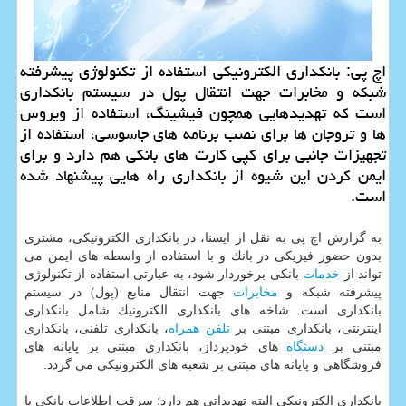
اچ پی: بانكداری الكترونیكی استفاده از تكنولوژی پیشرفته
شبكه و مخابرات جهت انتقال پول در سیستم بانكداری
است كه تهدیدهایی همچون فیشینگ، استفاده از ویروس
ها و تروجان ها برای نصب برنامه های جاسوسی، استفاده از
تجهیزات جانبی برای كپی كارت های بانكی هم دارد و برای
ایمن كردن این شیوه از بانكداری راه هایی پیشنهاد شده
است.
به گزارش اچ پی به نقل از ایسنا، در بانكداری الكترونیكی، مشتری
بدون حضور فیزیكی در بانك و با استفاده از واسطه های ایمن می
تواند از
خدمات
بانكی برخوردار شود، به عبارتی استفاده از تكنولوژی
پیشرفته شبكه و
مخابرات
جهت انتقال منابع (پول) در سیستم
بانكداری است. شاخه های بانكداری الكترونیك شامل بانكداری
اینترنتی، بانكداری مبتنی بر
تلفن همراه
، بانكداری تلفنی، بانكداری
مبتنی بر
دستگاه
های خودپرداز، بانكداری مبتنی بر پایانه های
فروشگاهی و پایانه های مبتنی بر شعبه های الكترونیكی می گردد.
بانكداری الكترونیكی البته تهدیداتی هم دارد؛ سرقت اطلاعات بانكی با