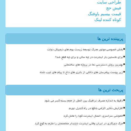
طراحی سایت
فیش حج
قیمت بیسیم باوفنگ
کوتاه کننده لینک
پربیننده ترین ها
بخش خصوصی موتور محرک توسعه زیست بوم های دیجیتال دولت
برای نخستین بار اینترنت در چه سالی و برای چه قطع شد؟
بهترین روش دسترسی نما در پروژه های ساختمانی
زیر پوست پیامرسان های داخلی از باتری های داغ تا پیام های غیب شده
پربحث ترین ها
دقیقا به اندازه مصرف ترافیک بین الملل از حجم بسته کسر می شود
افزایش ذخایر الزامی بانکها در راه کنترل تورم
خاموشی سراسری، اتصال اینترنت کوبا را مختل کرد
مرگ دورکاری در ایران وقتی اینترنت ناپایدار متخصصان را ملزم به کوچ کرد