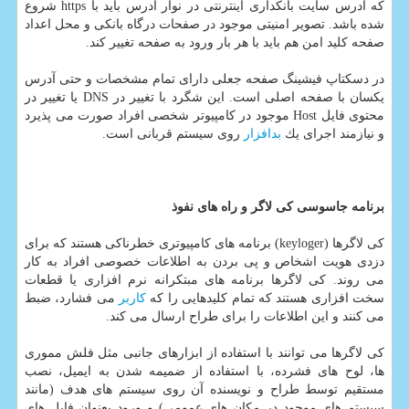
كه آدرس سایت بانكداری اینترنتی در نوار آدرس باید با https شروع
شده باشد. تصویر امنیتی موجود در صفحات درگاه بانكی و محل اعداد
صفحه كلید امن هم باید با هر بار ورود به صفحه تغییر كند.
در دسكتاپ فیشینگ صفحه جعلی دارای تمام مشخصات و حتی آدرس
یكسان با صفحه اصلی است. این شگرد با تغییر در DNS یا تغییر در
محتوی فایل Host موجود در كامپیوتر شخصی افراد صورت می پذیرد
و نیازمند اجرای یك
بدافزار
روی سیستم قربانی است.
برنامه جاسوسی كی لاگر و راه های نفوذ
كی لاگرها (keyloger) برنامه های كامپیوتری خطرناكی هستند كه برای
دزدی هویت اشخاص و پی بردن به اطلاعات خصوصی افراد به كار
می روند. كی لاگرها برنامه های مبتكرانه نرم افزاری یا قطعات
سخت افزاری هستند كه تمام كلیدهایی را كه
كاربر
می فشارد، ضبط
می كنند و این اطلاعات را برای طراح ارسال می كند.
كی لاگرها می توانند با استفاده از ابزارهای جانبی مثل فلش مموری
ها، لوح های فشرده، با استفاده از ضمیمه شدن به ایمیل، نصب
مستقیم توسط طراح و نویسنده آن روی سیستم های هدف (مانند
سیستم های موجود در مكان های عمومی) و ورود بعنوان فایل های