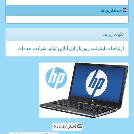
جدیدترین ها
تگهای اچ پی
ارتباطات
اینترنت
رپورتاژ
اپل
آنلاین
تولید
شركت
خدمات
اخبار NewHP